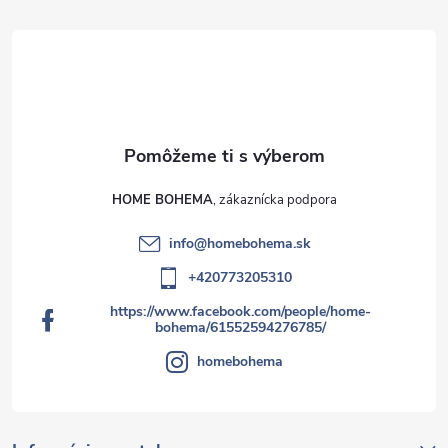
HOME BOHEMA
info
@
homebohema.sk
+420773205310
https://www.facebook.com/people/home-
bohema/61552594276785/
homebohema