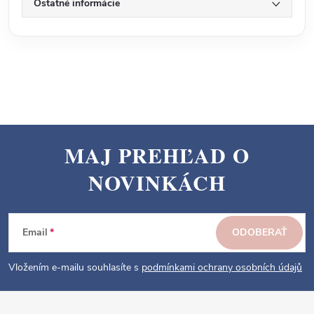
Ostatné informácie
MAJ PREHĽAD O
Z
NOVINKÁCH
á
p
ä
Email
ODOBERAŤ
t
i
Vložením e-mailu souhlasíte s
podmínkami ochrany osobních údajů
e