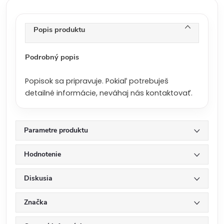
c
e
n
Popis produktu
a
:
Podrobný popis
Popisok sa pripravuje. Pokiaľ potrebuješ
detailné informácie, neváhaj nás kontaktovať.
Parametre produktu
Hodnotenie
Diskusia
Značka