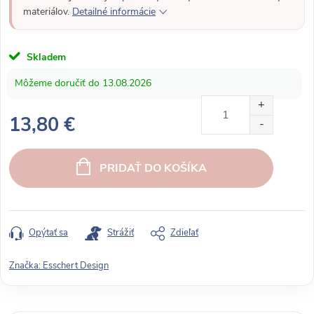
materiálov.
Detailné informácie
Skladem
13.08.2026
13,80 €
J
e
PRIDAŤ DO KOŠÍKA
d
n
o
t
Opýtať sa
Strážiť
Zdieľať
k
o
Značka:
Esschert Design
v
á