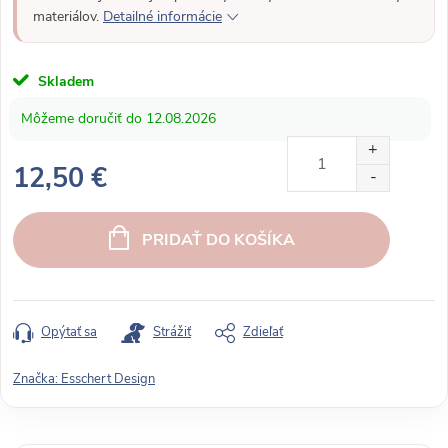
materiálov.
Detailné informácie
Skladem
12.08.2026
12,50 €
J
e
PRIDAŤ DO KOŠÍKA
d
n
o
t
Opýtať sa
Strážiť
Zdieľať
k
o
Značka:
Esschert Design
v
á