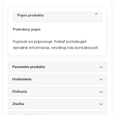
c
e
n
Popis produktu
a
:
Podrobný popis
Popisok sa pripravuje. Pokiaľ potrebuješ
detailné informácie, neváhaj nás kontaktovať.
Parametre produktu
Hodnotenie
Diskusia
Značka