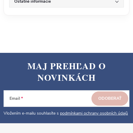
Ostatné informácie
MAJ PREHĽAD O
Z
NOVINKÁCH
á
p
ä
Email
ODOBERAŤ
t
i
Vložením e-mailu souhlasíte s
podmínkami ochrany osobních údajů
e