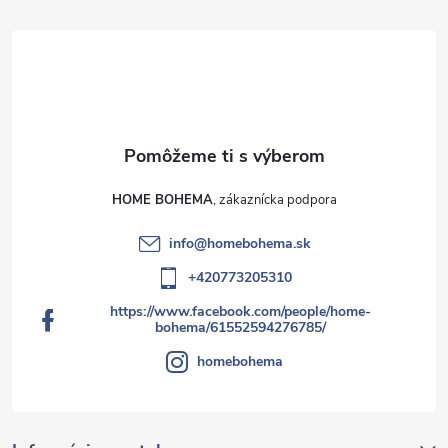
HOME BOHEMA
info
@
homebohema.sk
+420773205310
https://www.facebook.com/people/home-
bohema/61552594276785/
homebohema