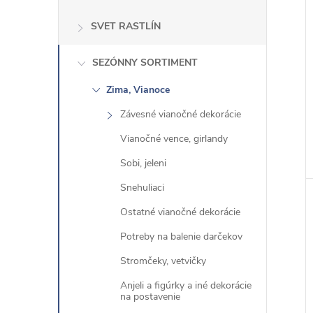
a
SVET RASTLÍN
t
e
SEZÓNNY SORTIMENT
g
Zima, Vianoce
ó
r
Závesné vianočné dekorácie
i
Vianočné vence, girlandy
e
Sobi, jeleni
Snehuliaci
Ostatné vianočné dekorácie
Potreby na balenie darčekov
Stromčeky, vetvičky
Anjeli a figúrky a iné dekorácie
na postavenie