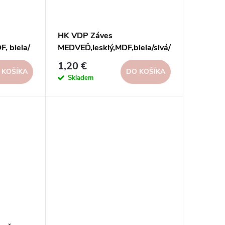
HK VDP Záves
, biela/
MEDVEĎ,lesklý,MDF,biela/sivá/
červená,25x38x20cm,disp.72
1,20 €
%
ks, FSC 100%
 KOŠÍKA
DO KOŠÍKA
Skladem