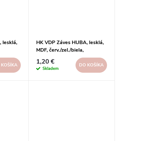
lesklá,
HK VDP Záves HUBA, lesklá,
MDF, červ./zel./biela,
8ks, FSC
25x37x21cm, DISP 72ks, FSC
1,20 €
100%
 KOŠÍKA
DO KOŠÍKA
Skladem