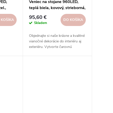
VEĎ,
Veniec na stojane 960LED,
el.,
teplá biela, kovový, strieborná,
24ks,
38x8x38cm, ks
95,60 €
 KOŠÍKA
DO KOŠÍKA
Skladem
Objednajte si naše krásne a kvalitné
vianočné dekorácie do interiéru aj
exteriéru. Vytvorte čarovnú
atmosféru s našimi svetelnými
reťazami, svetelnými guľami,
svetelnými vencami a ďalšími.