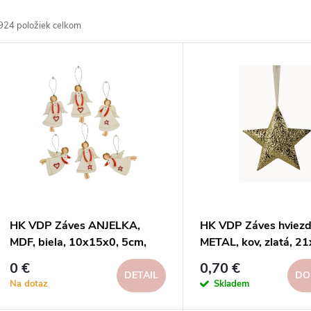
a
924
položiek celkom
d
V
e
ý
n
p
e
s
p
p
HK VDP Záves ANJELKA,
HK VDP Záves hviez
r
MDF, biela, 10x15x0, 5cm,
METAL, kov, zlatá, 2
r
FSC 100%
5cm, ks
0 €
0,70 €
o
DETAIL
DO
Na dotaz
Skladem
o