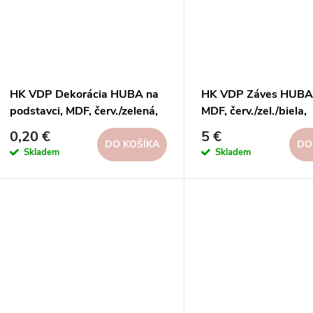
HK VDP Dekorácia HUBA na
HK VDP Záves HUBA, 
podstavci, MDF, červ./zelená,
MDF, červ./zel./biela,
16x28x5cm, FSC 100%
35x57x11cm, DISP 4
0,20 €
5 €
100%
DO KOŠÍKA
DO
Skladem
Skladem