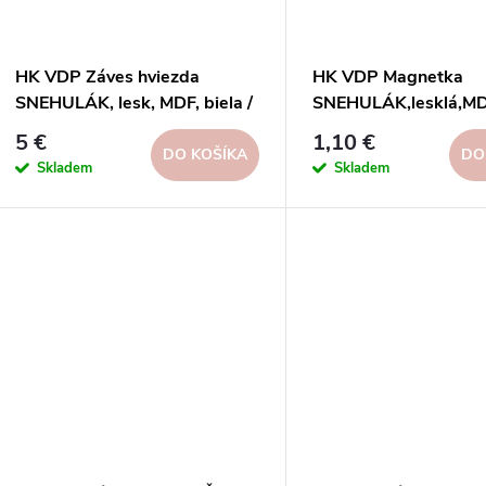
HK VDP Záves hviezda
HK VDP Magnetka
SNEHULÁK, lesk, MDF, biela /
SNEHULÁK,lesklá,MDF
natur, 36x57x12cm, DISP
červ., 24x18x20cm,
5 €
1,10 €
48ks, FSC 100%
disp.72ks, FSC 100
DO KOŠÍKA
DO
Skladem
Skladem