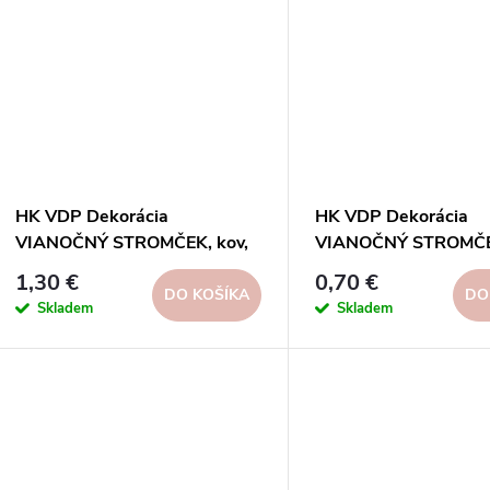
HK VDP Dekorácia
HK VDP Dekorácia
VIANOČNÝ STROMČEK, kov,
VIANOČNÝ STROMČEK
zelená, 14x45x14cm, ks
zelená, 13x35x13cm,
1,30 €
0,70 €
DO KOŠÍKA
DO
Skladem
Skladem