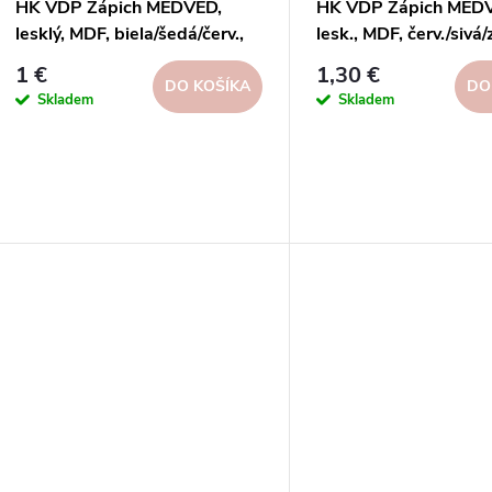
HK VDP Zápich MEDVEĎ,
HK VDP Zápich MED
lesklý, MDF, biela/šedá/červ.,
lesk., MDF, červ./sivá/z
25x32x9, 5cm, disp.24ks,
25x33x9, 5cm, disp.
1 €
1,30 €
FSC 100%
FSC 100%
DO KOŠÍKA
DO
Skladem
Skladem