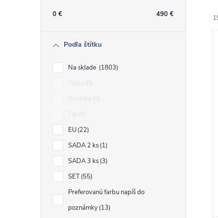
n
0
€
490
€
1
ý
Podľa štítku
p
Na sklade
1803
a
Akcia
0
i
Novinka
0
n
i
Tip
0
e
EU
22
SADA 2 ks
1
l
SADA 3 ks
3
SET
55
Preferovanú farbu napíš do
poznámky
13