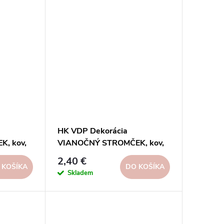
HK VDP Dekorácia
, kov,
VIANOČNÝ STROMČEK, kov,
ks
zelená, 16x55x16cm, ks
2,40 €
 KOŠÍKA
DO KOŠÍKA
Skladem