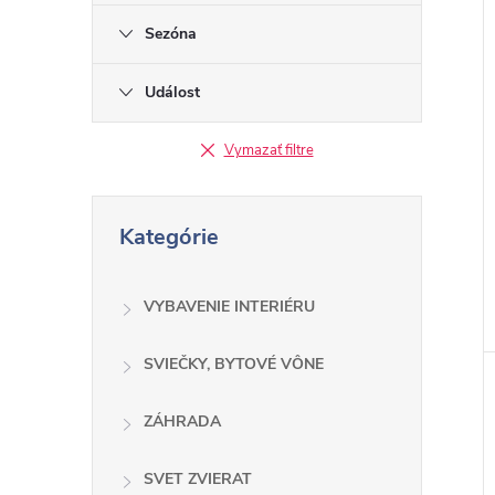
Sezóna
Událost
Vymazať filtre
P
Kategórie
r
e
s
VYBAVENIE INTERIÉRU
k
o
SVIEČKY, BYTOVÉ VÔNE
č
ZÁHRADA
i
ť
SVET ZVIERAT
k