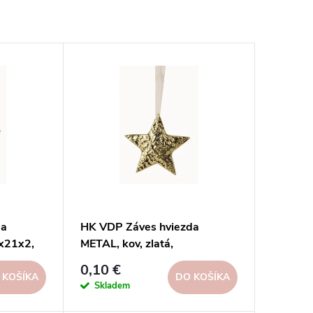
da
HK VDP Záves hviezda
1x21x2,
METAL, kov, zlatá,
10x10x2cm, ks
0,10 €
 KOŠÍKA
DO KOŠÍKA
Skladem