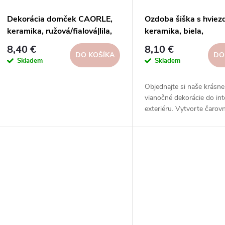
Dekorácia domček CAORLE,
Ozdoba šiška s hviez
keramika, ružová/fialová|lila,
keramika, biela,
7x5,5x10,5cm
6,5x14x6,5cm, ks|Eg
8,40 €
8,10 €
DO KOŠÍKA
DO
Skladem
Skladem
Objednajte si naše krásne 
vianočné dekorácie do inte
exteriéru. Vytvorte čarov
atmosféru s našimi svete
reťazami, svetelnými guľa
svetelnými vencami a ďalš