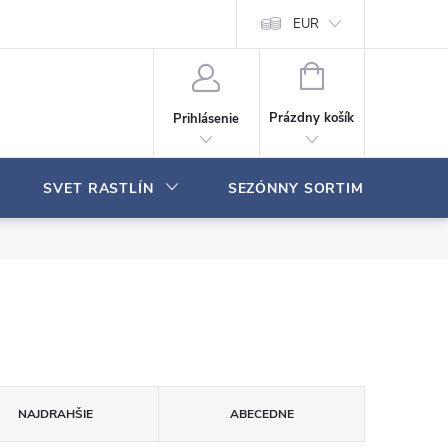
Moja objednávka
EUR
N
Á
Prázdny košík
Prihlásenie
K
U
P
SVET RASTLÍN
SEZÓNNY SORTIMENT
N
Ý
K
O
Š
Í
K
NAJDRAHŠIE
ABECEDNE