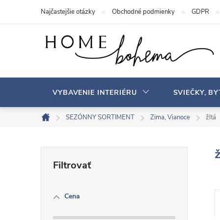
P
Najčastejšie otázky
Obchodné podmienky
GDPR
r
e
j
s
ť
n
VYBAVENIE INTERIÉRU
SVIEČKY, B
a
o
SEZÓNNY SORTIMENT
Zima, Vianoce
žltá
D
b
o
s
m
B
ž
a
o
v
h
o
Cena
č