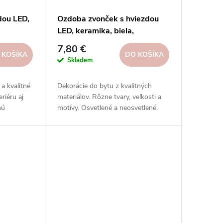
dou LED,
Ozdoba zvonček s hviezdou
LED, keramika, biela,
o dekor
8x9,5x8cm, ks|Ego dekor
7,80 €
 KOŠÍKA
DO KOŠÍKA
Skladem
a kvalitné
Dekorácie do bytu z kvalitných
riéru aj
materiálov. Rôzne tvary, veľkosti a
nú
motívy. Osvetlené a neosvetlené.
lnými
Inšpirujte sa na našich sociálnych
mi,
sieťach.
ími.