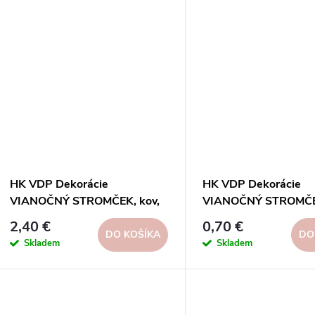
d
d
u
u
k
k
t
t
o
o
v
HK VDP Dekorácie
HK VDP Dekorácie
v
VIANOČNÝ STROMČEK, kov,
VIANOČNÝ STROMČEK
biela, 16x55x16cm, ks
biela, 13x35x13cm, 
2,40 €
0,70 €
DO KOŠÍKA
DO
Skladem
Skladem