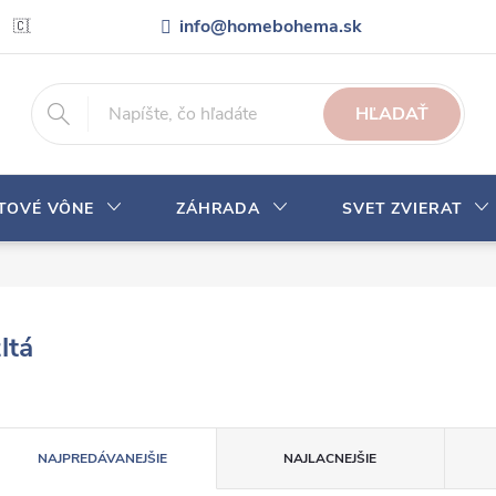
info@homebohema.sk
🇨🇿 Pro zákazníky z České republiky
Veľkoobchodná spolupráca
HĽADAŤ
YTOVÉ VÔNE
ZÁHRADA
SVET ZVIERAT
ltá
R
NAJPREDÁVANEJŠIE
NAJLACNEJŠIE