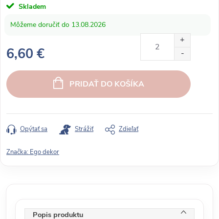
Skladem
13.08.2026
6,60 €
J
e
PRIDAŤ DO KOŠÍKA
d
n
o
t
Opýtať sa
Strážiť
Zdieľať
k
o
Značka:
Ego dekor
v
á
c
e
n
Popis produktu