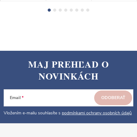
MAJ PREHĽAD O
Z
NOVINKÁCH
á
p
ä
Email
ODOBERAŤ
t
i
Vložením e-mailu souhlasíte s
podmínkami ochrany osobních údajů
e