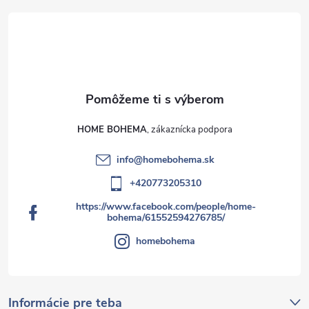
HOME BOHEMA
info
@
homebohema.sk
+420773205310
https://www.facebook.com/people/home-
bohema/61552594276785/
homebohema
Informácie pre teba