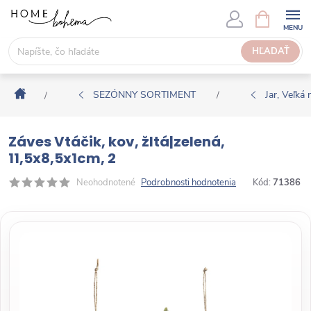
P
N
Á
r
K
e
HĽADAŤ
U
j
P
s
N
Domov
ť
SEZÓNNY SORTIMENT
Jar, Veľká 
/
/
Ý
n
K
a
O
Záves Vtáčik, kov, žltá|zelená,
o
Š
11,5x8,5x1cm, 2
b
Í
s
Neohodnotené
Podrobnosti hodnotenia
Kód:
71386
K
a
h