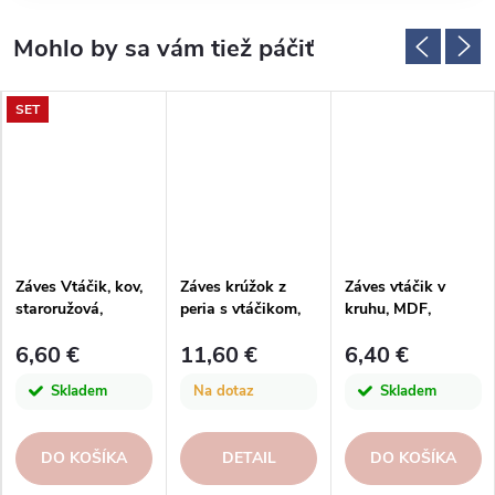
SET
Záves Vtáčik, kov,
Záves krúžok z
Záves vtáčik v
staroružová,
peria s vtáčikom,
kruhu, MDF,
11,5x8,5x1cm
zelená|žltá, 77x1
multicolor,
6,60 €
11,60 €
6,40 €
pr.11x2,5cm|Ego
dekor
Skladem
Na dotaz
Skladem
DO KOŠÍKA
DETAIL
DO KOŠÍKA