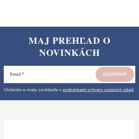
MAJ PREHĽAD O
Z
NOVINKÁCH
á
p
ä
Email
ODOBERAŤ
t
i
Vložením e-mailu souhlasíte s
podmínkami ochrany osobních údajů
e