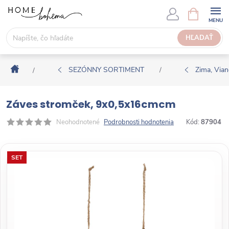
P
N
Á
r
K
e
HĽADAŤ
U
j
P
s
N
Domov
ť
SEZÓNNY SORTIMENT
Zima, Via
/
/
Ý
n
K
a
O
Záves stromček, 9x0,5x16cmcm
o
Š
b
Neohodnotené
Podrobnosti hodnotenia
Kód:
87904
Í
s
K
a
SET
h