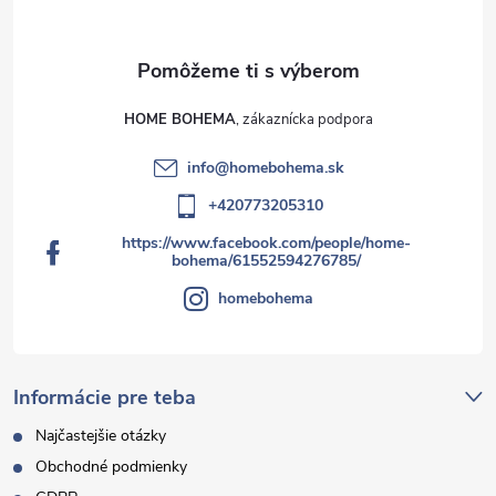
HOME BOHEMA
info
@
homebohema.sk
+420773205310
https://www.facebook.com/people/home-
bohema/61552594276785/
homebohema
Informácie pre teba
Najčastejšie otázky
Obchodné podmienky