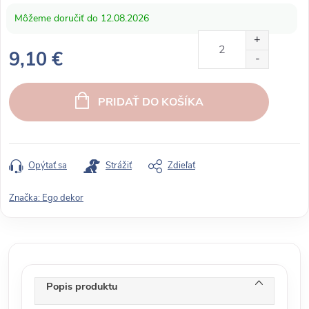
12.08.2026
9,10 €
J
e
PRIDAŤ DO KOŠÍKA
d
n
o
t
Opýtať sa
Strážiť
Zdieľať
k
o
Značka:
Ego dekor
v
á
c
e
n
Popis produktu
a