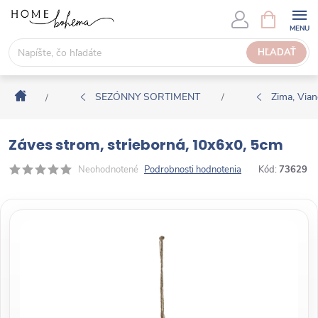
P
N
Á
r
K
e
HĽADAŤ
U
j
P
s
N
Domov
ť
SEZÓNNY SORTIMENT
Zima, Via
/
/
Ý
n
K
a
O
Záves strom, strieborná, 10x6x0, 5cm
o
Š
b
Neohodnotené
Podrobnosti hodnotenia
Kód:
73629
Í
s
K
a
h