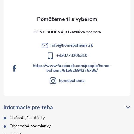
HOME BOHEMA
info
@
homebohema.sk
+420773205310
https://www.facebook.com/people/home-
bohema/61552594276785/
homebohema
Informácie pre teba
Najčastejšie otázky
Obchodné podmienky