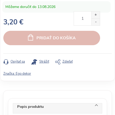
13.08.2026
3,20 €
J
e
PRIDAŤ DO KOŠÍKA
d
n
o
t
Opýtať sa
Strážiť
Zdieľať
k
o
Značka:
Ego dekor
v
á
c
e
n
Popis produktu
a