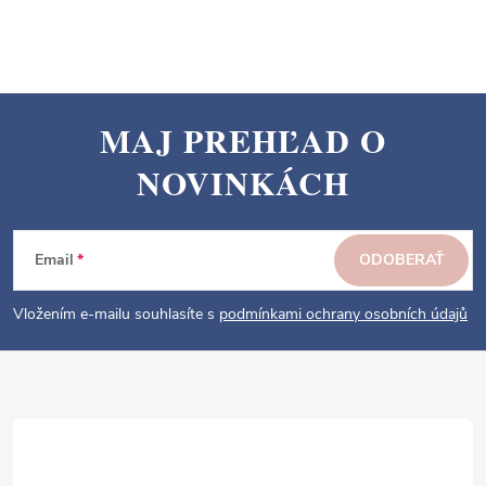
MAJ PREHĽAD O
Z
NOVINKÁCH
á
p
ä
Email
ODOBERAŤ
t
i
Vložením e-mailu souhlasíte s
podmínkami ochrany osobních údajů
e