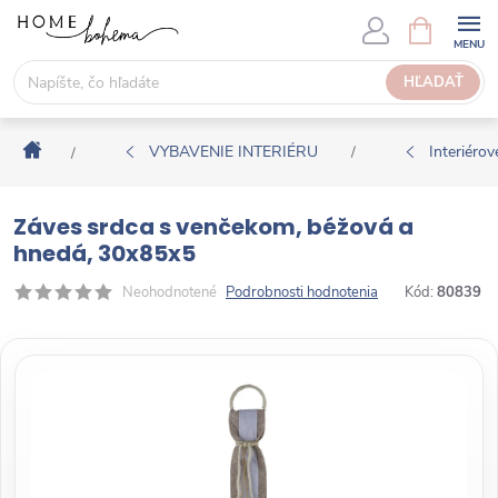
P
N
Á
r
K
e
HĽADAŤ
U
j
P
s
N
Domov
ť
VYBAVENIE INTERIÉRU
Interiérové
/
/
Ý
n
K
a
O
Záves srdca s venčekom, béžová a
o
Š
hnedá, 30x85x5
b
Í
s
Neohodnotené
Podrobnosti hodnotenia
Kód:
80839
K
a
h