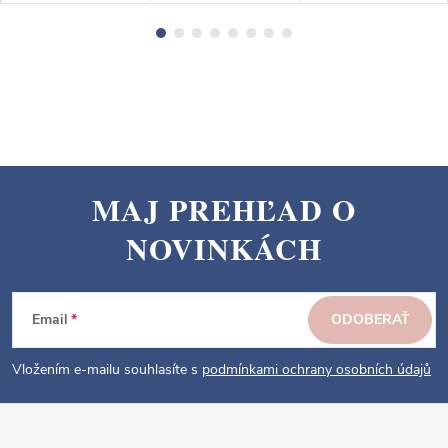
MAJ PREHĽAD O
Z
NOVINKÁCH
á
p
ä
Email
ODOBERAŤ
t
i
Vložením e-mailu souhlasíte s
podmínkami ochrany osobních údajů
e