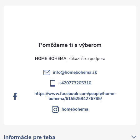
HOME BOHEMA
info
@
homebohema.sk
+420773205310
https://www.facebook.com/people/home-
bohema/61552594276785/
homebohema
Informácie pre teba