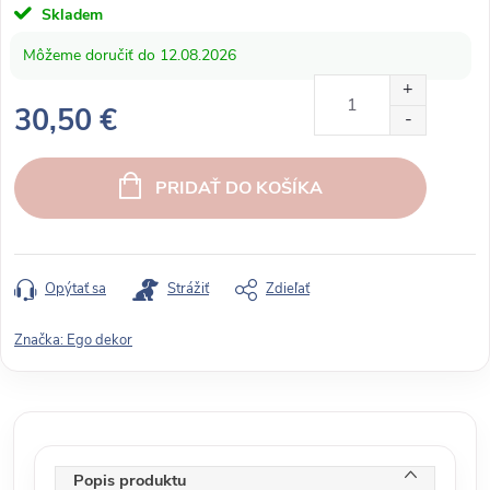
Skladem
12.08.2026
30,50 €
J
e
PRIDAŤ DO KOŠÍKA
d
n
o
t
Opýtať sa
Strážiť
Zdieľať
k
o
Značka:
Ego dekor
v
á
c
e
n
Popis produktu