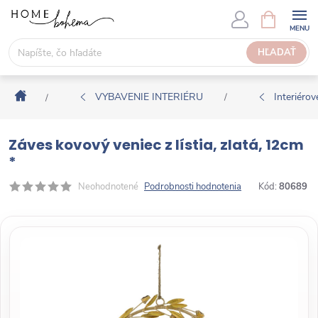
P
N
Á
r
K
e
HĽADAŤ
U
j
P
s
N
Domov
ť
VYBAVENIE INTERIÉRU
Interiérové
/
/
Ý
n
K
a
O
Záves kovový veniec z lístia, zlatá, 12cm
o
Š
*
b
Í
s
Neohodnotené
Podrobnosti hodnotenia
Kód:
80689
K
a
h