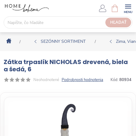
P
N
Á
r
K
e
HĽADAŤ
U
j
P
s
N
Domov
ť
SEZÓNNY SORTIMENT
Zima, Via
/
/
Ý
n
K
a
O
Zátka trpaslík NICHOLAS drevená, biela
o
Š
a šedá, 6
b
Í
s
Neohodnotené
Podrobnosti hodnotenia
Kód:
80934
K
a
h