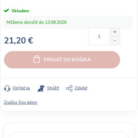
Skladem
13.08.2026
21,20 €
J
e
PRIDAŤ DO KOŠÍKA
d
n
o
t
Opýtať sa
Strážiť
Zdieľať
k
o
Značka:
Ego dekor
v
á
c
e