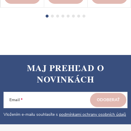
MAJ PREHĽAD O
Z
NOVINKÁCH
á
p
ä
Email
ODOBERAŤ
t
i
Vložením e-mailu souhlasíte s
podmínkami ochrany osobních údajů
e