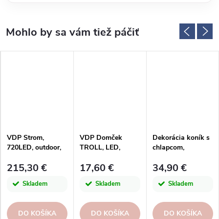
VDP Strom,
VDP Domček
Dekorácia koník s
720LED, outdoor,
TROLL, LED,
chlapcom,
kov, strieborná,
keramika,
polystone,
215,30 €
17,60 €
34,90 €
69x19x98cm, ks
hnedá/béžová,
červ./biela/zel.,
9x7x16cm, ks
20x178x6cm,
Skladem
Skladem
Skladem
ks|Ego dekor
DO KOŠÍKA
DO KOŠÍKA
DO KOŠÍKA