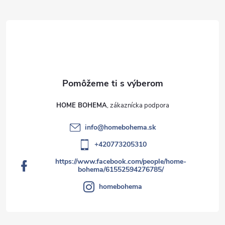
HOME BOHEMA
info
@
homebohema.sk
+420773205310
https://www.facebook.com/people/home-
bohema/61552594276785/
homebohema