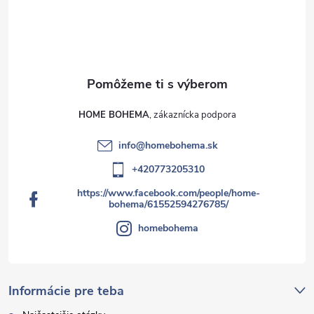
HOME BOHEMA
info
@
homebohema.sk
+420773205310
https://www.facebook.com/people/home-
bohema/61552594276785/
homebohema
Informácie pre teba