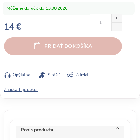
13.08.2026
14 €
J
e
PRIDAŤ DO KOŠÍKA
d
n
o
t
Opýtať sa
Strážiť
Zdieľať
k
o
Značka:
Ego dekor
v
á
c
e
n
Popis produktu
a