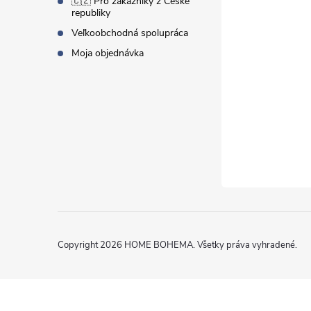
🇨🇿 Pro zákazníky z České
e
republiky
Veľkoobchodná spolupráca
Moja objednávka
Copyright 2026
HOME BOHEMA
. Všetky práva vyhradené.