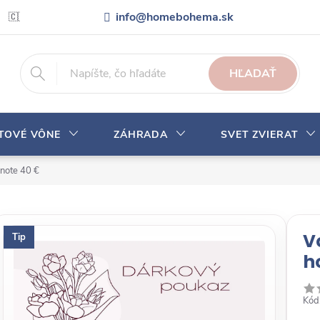
info@homebohema.sk
🇨🇿 Pro zákazníky z České republiky
Veľkoobchodná spolupráca
HĽADAŤ
YTOVÉ VÔNE
ZÁHRADA
SVET ZVIERAT
note 40 €
V
Tip
h
Kód