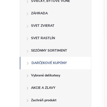
o
SVIEČKY, BYTOVÉ VÔNE
n
č
ZÁHRADA
ý
i
ť
p
SVET ZVIERAT
k
a
a
SVET RASTLÍN
t
e
n
SEZÓNNY SORTIMENT
g
ó
e
DARČEKOVÉ KUPÓNY
r
l
i
Vybrané delikatesy
e
AKCIE A ZĽAVY
Zachráň produkt