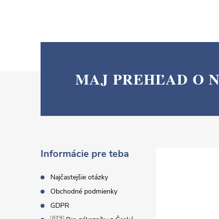
MAJ PREHĽAD O 
Z
á
p
ä
Informácie pre teba
t
Najčastejšie otázky
Obchodné podmienky
i
GDPR