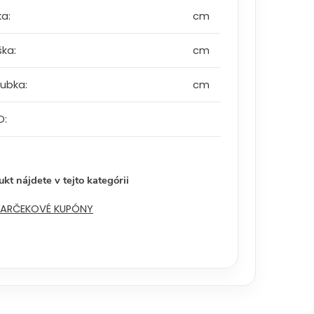
ka
:
cm
ška
:
cm
oubka
:
cm
D
:
kt nájdete v tejto kategórii
ARČEKOVÉ KUPÓNY