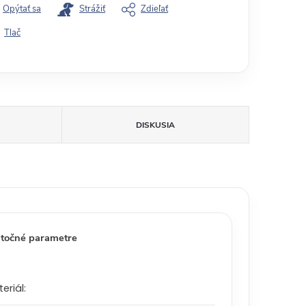
Opýtať sa
Strážiť
Zdieľať
Tlač
DISKUSIA
točné parametre
eriál
: