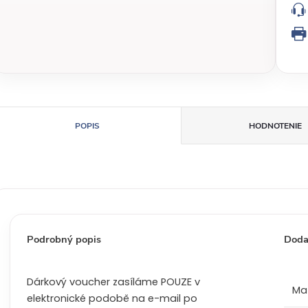
t
k
o
v
á
c
e
n
POPIS
HODNOTENIE
a
:
Podrobný popis
Doda
Dárkový voucher zasíláme POUZE v
Mat
elektronické podobě na e-mail po