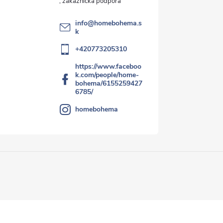
info
@
homebohema.s
k
+420773205310
https://www.faceboo
k.com/people/home-
bohema/6155259427
6785/
homebohema