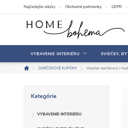
P
Najčastejšie otázky
Obchodné podmienky
GDPR
r
e
j
s
ť
n
VYBAVENIE INTERIÉRU
SVIEČKY, B
a
o
DARČEKOVÉ KUPÓNY
Voucher darčekový v hod
D
b
o
s
m
B
P
a
o
Kategórie
r
v
h
o
e
s
VYBAVENIE INTERIÉRU
č
k