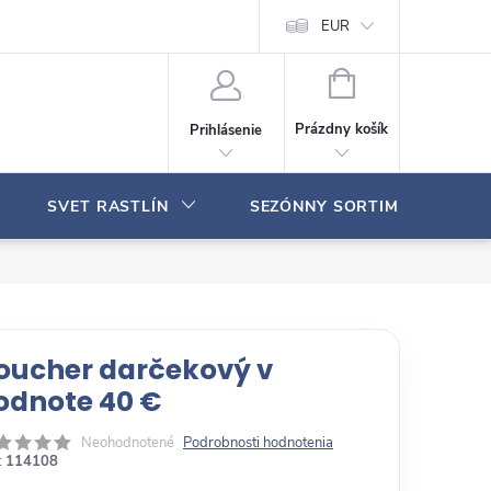
Moja objednávka
EUR
N
Á
Prázdny košík
Prihlásenie
K
U
P
SVET RASTLÍN
SEZÓNNY SORTIMENT
N
Ý
K
O
Š
Í
K
oucher darčekový v
odnote 40 €
Neohodnotené
Podrobnosti hodnotenia
:
114108