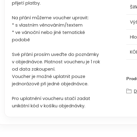
přijetí platby.
Šíř
Na přání můžeme voucher upravit:
Vý
* s vlastním věnováním/textem
* ve vánoční nebo jiné tematické
Hl
podobě
KÓ
Své přání prosím uveďte do poznámky
v objednávce. Platnost voucheru je 1 rok
od data zakoupení.
Voucher je možné uplatnit pouze
Produ
jednorázově při jedné objednávce.
D
Pro uplatnění voucheru stačí zadat
unikátní kód v košíku objednávky.