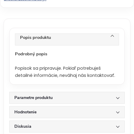
v
á
c
e
n
Popis produktu
a
:
Podrobný popis
Popisok sa pripravuje. Pokiaľ potrebuješ
detailné informácie, neváhaj nás kontaktovať.
Parametre produktu
Hodnotenie
Diskusia