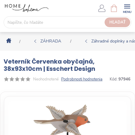
P
N
Á
r
K
e
HĽADAŤ
U
j
P
s
N
Domov
ť
ZÁHRADA
Záhradné doplnky a nás
/
/
Ý
n
K
a
O
Veterník Červenka obyčajná,
o
Š
38x93x10cm | Esschert Design
b
Í
s
Neohodnotené
Podrobnosti hodnotenia
Kód:
97946
K
a
h