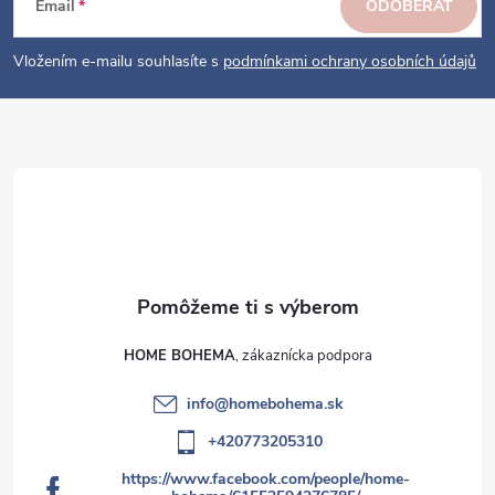
ä
Email
ODOBERAŤ
t
i
Vložením e-mailu souhlasíte s
podmínkami ochrany osobních údajů
e
HOME BOHEMA
info
@
homebohema.sk
+420773205310
https://www.facebook.com/people/home-