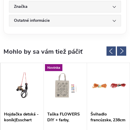
Značka
Ostatné informácie
Novinka
Hojdačka detská -
Taška FLOWERS
Švihadlo
koník|Esschert
DIY + farby,
francúzske, 238cm
Design
29x36cm |