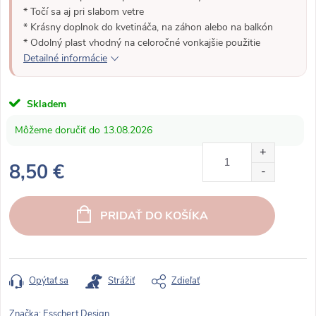
* Točí sa aj pri slabom vetre
* Krásny doplnok do kvetináča, na záhon alebo na balkón
* Odolný plast vhodný na celoročné vonkajšie použitie
Detailné informácie
Skladem
13.08.2026
8,50 €
J
e
PRIDAŤ DO KOŠÍKA
d
n
o
t
Opýtať sa
Strážiť
Zdieľať
k
o
Značka:
Esschert Design