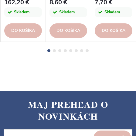
162,20 €
8,60 €
7,70 €
Esschert Design
Skladem
Skladem
Skladem
DO KOŠÍKA
DO KOŠÍKA
DO KOŠÍKA
MAJ PREHĽAD O
Z
NOVINKÁCH
á
p