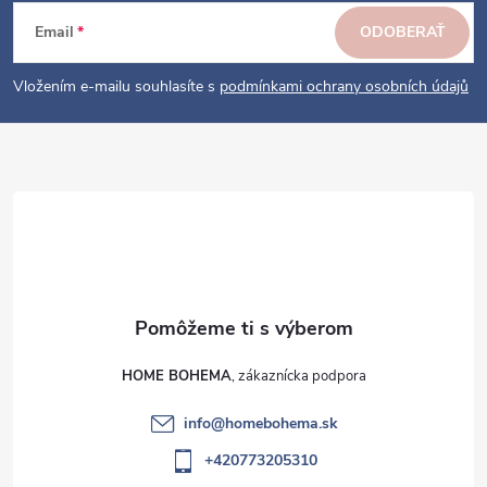
p
ä
Email
ODOBERAŤ
t
i
Vložením e-mailu souhlasíte s
podmínkami ochrany osobních údajů
e
HOME BOHEMA
info
@
homebohema.sk
+420773205310