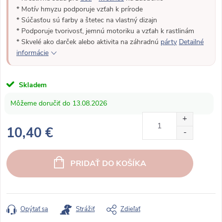
* Motív hmyzu podporuje vzťah k prírode
* Súčasťou sú farby a štetec na vlastný dizajn
* Podporuje tvorivosť, jemnú motoriku a vzťah k rastlinám
* Skvelé ako darček alebo aktivita na záhradnú
párty
Detailné
informácie
Skladem
13.08.2026
10,40 €
J
e
PRIDAŤ DO KOŠÍKA
d
n
o
t
Opýtať sa
Strážiť
Zdieľať
k