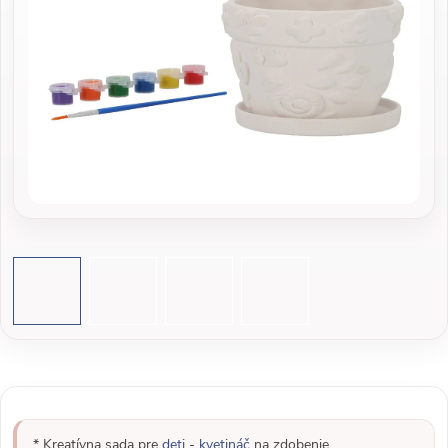
* Kreatívna sada pre
deti
-
kvetináč
na zdobenie