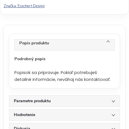
o
Značka:
Esschert Design
v
á
c
e
n
Popis produktu
a
:
Podrobný popis
Popisok sa pripravuje. Pokiaľ potrebuješ
detailné informácie, neváhaj nás kontaktovať.
Parametre produktu
Hodnotenie
Diskusia