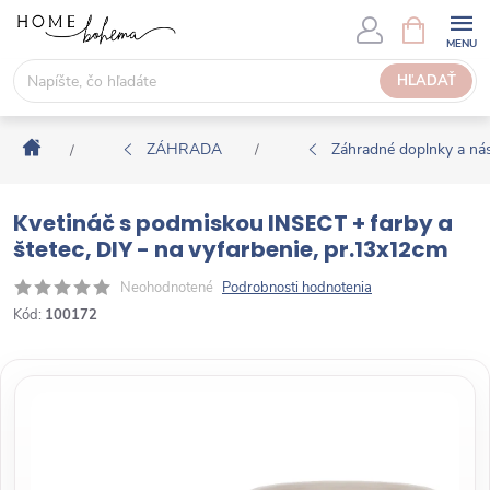
P
N
Á
r
K
e
HĽADAŤ
U
j
P
s
N
Domov
ť
ZÁHRADA
Záhradné doplnky a nás
/
/
Ý
n
K
a
O
Kvetináč s podmiskou INSECT + farby a
o
Š
štetec, DIY - na vyfarbenie, pr.13x12cm
b
Í
s
Neohodnotené
Podrobnosti hodnotenia
K
a
Kód:
100172
h