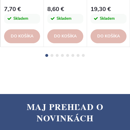
29x36cm |
štetec, v. 25cm,
7,70 €
8,60 €
19,30 €
Esschert Design
sada|Esschert
Design
Skladem
Skladem
Skladem
DO KOŠÍKA
DO KOŠÍKA
DO KOŠÍKA
MAJ PREHĽAD O
Z
NOVINKÁCH
á