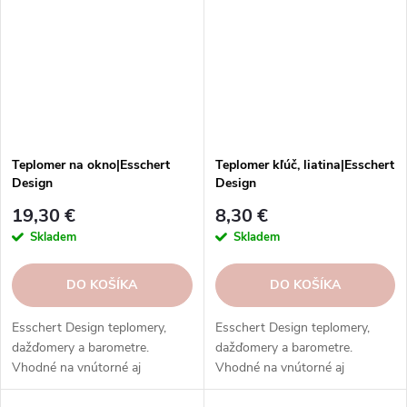
Teplomer na okno|Esschert
Teplomer kľúč, liatina|Esschert
Design
Design
19,30 €
8,30 €
Skladem
Skladem
DO KOŠÍKA
DO KOŠÍKA
Esschert Design teplomery,
Esschert Design teplomery,
dažďomery a barometre.
dažďomery a barometre.
Vhodné na vnútorné aj
Vhodné na vnútorné aj
vonkajšie použitie. Vysoká
vonkajšie použitie. Vysoká