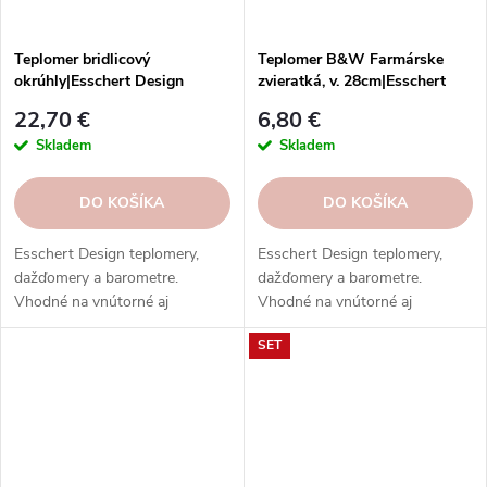
Teplomer bridlicový
Teplomer B&W Farmárske
okrúhly|Esschert Design
zvieratká, v. 28cm|Esschert
Design
22,70 €
6,80 €
Skladem
Skladem
DO KOŠÍKA
DO KOŠÍKA
Esschert Design teplomery,
Esschert Design teplomery,
dažďomery a barometre.
dažďomery a barometre.
Vhodné na vnútorné aj
Vhodné na vnútorné aj
vonkajšie použitie. Vysoká
vonkajšie použitie. Vysoká
SET
kvalita, odolnosť, rôzne typy,
kvalita, odolnosť, rôzne typy,
modely a prevedenia.
modely a prevedenia.