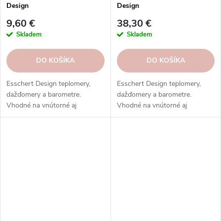
Design
Design
9,60 €
38,30 €
Skladem
Skladem
DO KOŠÍKA
DO KOŠÍKA
Esschert Design teplomery,
Esschert Design teplomery,
dažďomery a barometre.
dažďomery a barometre.
Vhodné na vnútorné aj
Vhodné na vnútorné aj
vonkajšie použitie. Vysoká
vonkajšie použitie. Vysoká
kvalita, odolnosť, rôzne typy,
kvalita, odolnosť, rôzne typy,
modely a prevedenia.
modely a prevedenia.