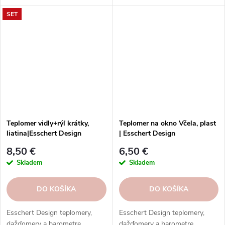
vonkajšie použitie. Vysoká
vonkajšie použitie. Vysoká
SET
kvalita, odolnosť, rôzne typy,
kvalita, odolnosť, rôzne typy,
modely a prevedenia.
modely a prevedenia.
Teplomer vidly+rýľ krátky,
Teplomer na okno Včela, plast
liatina|Esschert Design
| Esschert Design
8,50 €
6,50 €
Skladem
Skladem
DO KOŠÍKA
DO KOŠÍKA
Esschert Design teplomery,
Esschert Design teplomery,
dažďomery a barometre.
dažďomery a barometre.