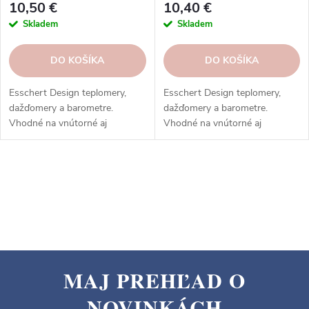
10,50 €
10,40 €
Skladem
Skladem
DO KOŠÍKA
DO KOŠÍKA
Esschert Design teplomery,
Esschert Design teplomery,
dažďomery a barometre.
dažďomery a barometre.
Vhodné na vnútorné aj
Vhodné na vnútorné aj
vonkajšie použitie. Vysoká
vonkajšie použitie. Vysoká
kvalita, odolnosť, rôzne typy,
kvalita, odolnosť, rôzne typy,
modely a prevedenia.
modely a prevedenia.
O
v
l
á
d
a
MAJ PREHĽAD O
c
Z
i
NOVINKÁCH