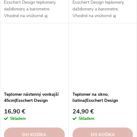
Esschert Design teplomery,
Esschert Design teplomery,
dažďomery a barometre.
dažďomery a barometre.
Vhodné na vnútorné aj
Vhodné na vnútorné aj
vonkajšie použitie. Vysoká
vonkajšie použitie. Vysoká
kvalita, odolnosť, rôzne typy,
kvalita, odolnosť, rôzne typy,
modely a prevedenia.
modely a prevedenia.
Teplomer nástenný vonkajší
Teplomer na okno,
45cm|Esschert Design
liatina|Esschert Design
16,90 €
24,90 €
Skladem
Skladem
DO KOŠÍKA
DO KOŠÍKA