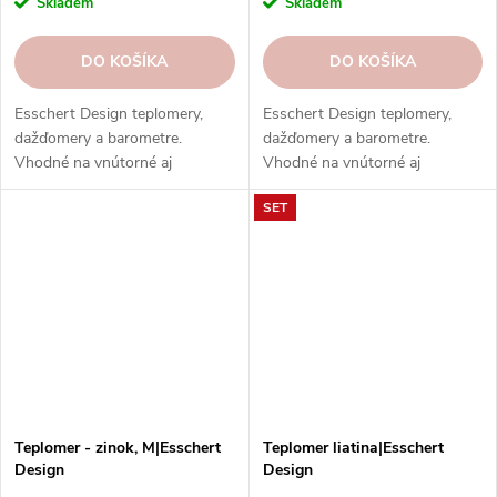
Skladem
Skladem
DO KOŠÍKA
DO KOŠÍKA
Esschert Design teplomery,
Esschert Design teplomery,
dažďomery a barometre.
dažďomery a barometre.
Vhodné na vnútorné aj
Vhodné na vnútorné aj
vonkajšie použitie. Vysoká
vonkajšie použitie. Vysoká
SET
kvalita, odolnosť, rôzne typy,
kvalita, odolnosť, rôzne typy,
modely a prevedenia.
modely a prevedenia.
Teplomer - zinok, M|Esschert
Teplomer liatina|Esschert
Design
Design