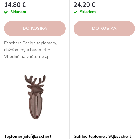
k
t
14,80 €
24,20 €
t
o
Skladem
Skladem
o
v
v
DO KOŠÍKA
DO KOŠÍKA
Esschert Design teplomery,
dažďomery a barometre.
Vhodné na vnútorné aj
vonkajšie použitie. Vysoká
kvalita, odolnosť, rôzne typy,
modely a prevedenia.
Teplomer jeleň|Esschert
Galileo teplomer, St|Esschert