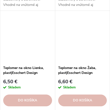
Vhodné na vnútorné aj
Vhodné na vnútorné aj
vonkajšie použitie. Vysoká
vonkajšie použitie. Vysoká
kvalita, odolnosť, rôzne typy,
kvalita, odolnosť, rôzne typy,
modely a prevedenia.
modely a prevedenia.
Teplomer na okno Lienka,
Teplomer na okno Žaba,
plast|Esschert Design
plast|Esschert Design
6,50 €
6,60 €
Skladem
Skladem
DO KOŠÍKA
DO KOŠÍKA