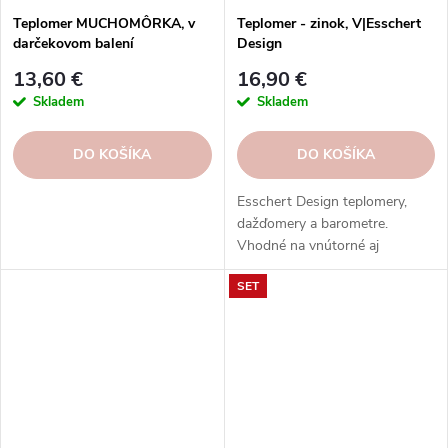
Teplomer MUCHOMÔRKA, v
Teplomer - zinok, V|Esschert
darčekovom balení
Design
13,60 €
16,90 €
Skladem
Skladem
DO KOŠÍKA
DO KOŠÍKA
Esschert Design teplomery,
dažďomery a barometre.
Vhodné na vnútorné aj
vonkajšie použitie. Vysoká
SET
kvalita, odolnosť, rôzne typy,
modely a prevedenia.