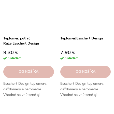
Teplomer, potlač
Teplomer|Esschert Design
Ruže|Esschert Design
9,30 €
7,90 €
Skladem
Skladem
DO KOŠÍKA
DO KOŠÍKA
Esschert Design teplomery,
Esschert Design teplomery,
dažďomery a barometre.
dažďomery a barometre.
Vhodné na vnútorné aj
Vhodné na vnútorné aj
vonkajšie použitie. Vysoká
vonkajšie použitie. Vysoká
kvalita, odolnosť, rôzne typy,
kvalita, odolnosť, rôzne typy,
modely a prevedenia.
modely a prevedenia.