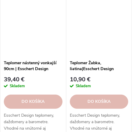
kvalita, odolnosť, rôzne typy,
kvalita, odolnosť, rôzne typy,
modely a prevedenia.
modely a prevedenia.
Teplomer nástenný vonkajší
Teplomer Žabka,
90cm | Esschert Design
liatina|Esschert Design
39,40 €
10,90 €
Skladem
Skladem
DO KOŠÍKA
DO KOŠÍKA
Esschert Design teplomery,
Esschert Design teplomery,
dažďomery a barometre.
dažďomery a barometre.
Vhodné na vnútorné aj
Vhodné na vnútorné aj