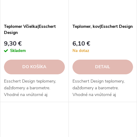
Teplomer Včielka|Esschert
Teplomer, kov|Esschert Design
Design
9,30 €
6,10 €
Skladem
Na dotaz
DO KOŠÍKA
DETAIL
Esschert Design teplomery,
Esschert Design teplomery,
dažďomery a barometre.
dažďomery a barometre.
Vhodné na vnútorné aj
Vhodné na vnútorné aj
vonkajšie použitie. Vysoká
vonkajšie použitie. Vysoká
kvalita, odolnosť, rôzne typy,
kvalita, odolnosť, rôzne typy,
modely a prevedenia.
modely a prevedenia.