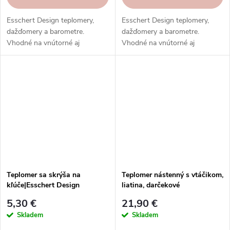
Esschert Design teplomery,
Esschert Design teplomery,
dažďomery a barometre.
dažďomery a barometre.
Vhodné na vnútorné aj
Vhodné na vnútorné aj
vonkajšie použitie. Vysoká
vonkajšie použitie. Vysoká
kvalita, odolnosť, rôzne typy,
kvalita, odolnosť, rôzne typy,
modely a prevedenia.
modely a prevedenia.
Teplomer sa skrýša na
Teplomer nástenný s vtáčikom,
kľúče|Esschert Design
liatina, darčekové
balenie|Esschert Design
5,30 €
21,90 €
Skladem
Skladem