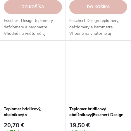
DO KOŠÍKA
DO KOŠÍKA
Esschert Design teplomery,
Esschert Design teplomery,
dažďomery a barometre.
dažďomery a barometre.
Vhodné na vnútorné aj
Vhodné na vnútorné aj
vonkajšie použitie. Vysoká
vonkajšie použitie. Vysoká
kvalita, odolnosť, rôzne typy,
kvalita, odolnosť, rôzne typy,
modely a prevedenia.
modely a prevedenia.
Teplomer bridlicový,
Teplomer bridlicový
obelníkový s
obdĺžnikový|Esschert Design
ornamentom|Esschert Design
20,70 €
19,50 €