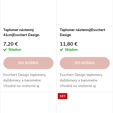
Teplomer nástenný
Teplomer nástenný|Esschert
41cm|Esschert Design
Design
7,20 €
11,80 €
Skladem
Skladem
DO KOŠÍKA
DO KOŠÍKA
Esschert Design teplomery,
Esschert Design teplomery,
dažďomery a barometre.
dažďomery a barometre.
Vhodné na vnútorné aj
Vhodné na vnútorné aj
vonkajšie použitie. Vysoká
vonkajšie použitie. Vysoká
SET
kvalita, odolnosť, rôzne typy,
kvalita, odolnosť, rôzne typy,
modely a prevedenia.
modely a prevedenia.