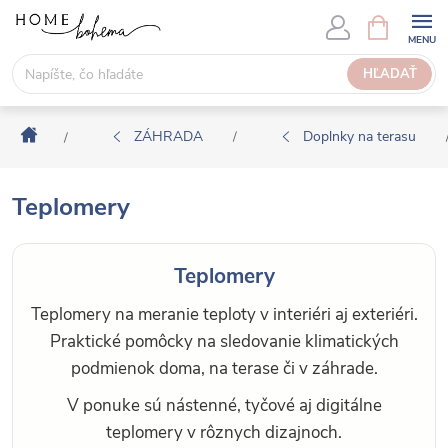
P
N
Á
r
K
e
HĽADAŤ
U
j
P
s
N
Domov
ť
ZÁHRADA
Doplnky na terasu
/
/
Ý
n
K
a
O
Teplomery
o
Š
b
Í
s
K
Teplomery
a
h
Teplomery na meranie teploty v interiéri aj exteriéri.
Praktické pomôcky na sledovanie klimatických
podmienok doma, na terase či v záhrade.
V ponuke sú nástenné, tyčové aj digitálne
teplomery v rôznych dizajnoch.