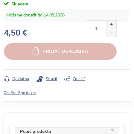
Skladem
14.08.2026
4,50 €
J
e
PRIDAŤ DO KOŠÍKA
d
n
o
t
Opýtať sa
Strážiť
Zdieľať
k
o
Značka:
Ego dekor
v
á
c
e
n
Popis produktu