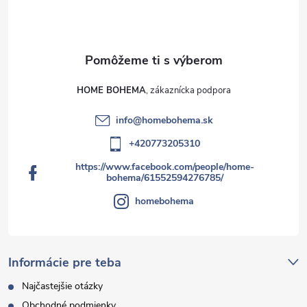
HOME BOHEMA
info
@
homebohema.sk
+420773205310
https://www.facebook.com/people/home-
bohema/61552594276785/
homebohema
Informácie pre teba
Najčastejšie otázky
Obchodné podmienky