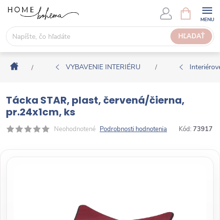
P
N
Á
r
K
e
HĽADAŤ
U
j
P
s
N
Domov
ť
VYBAVENIE INTERIÉRU
Interiérové
/
/
Ý
n
K
a
O
Tácka STAR, plast, červená/čierna,
o
Š
pr.24x1cm, ks
b
Í
s
Neohodnotené
Podrobnosti hodnotenia
Kód:
73917
K
a
h