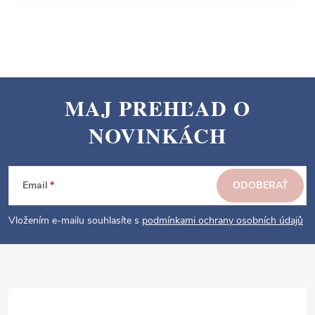
MAJ PREHĽAD O
Z
NOVINKÁCH
á
p
ä
Email
ODOBERAŤ
t
i
Vložením e-mailu souhlasíte s
podmínkami ochrany osobních údajů
e