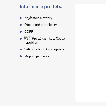
ä
Informácie pre teba
t
Najčastejšie otázky
Obchodné podmienky
i
GDPR
🇨🇿 Pro zákazníky z České
e
republiky
Veľkoobchodná spolupráca
Moja objednávka