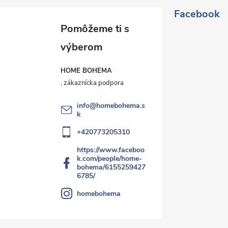
Facebook
HOME BOHEMA
info
@
homebohema.s
k
+420773205310
https://www.faceboo
k.com/people/home-
bohema/6155259427
6785/
homebohema