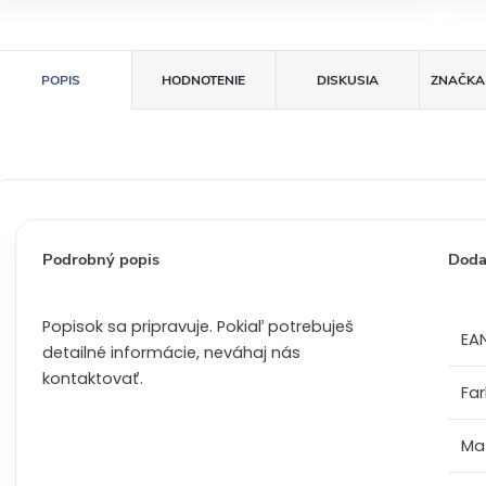
e
n
a
POPIS
HODNOTENIE
DISKUSIA
ZNAČKA
:
Podrobný popis
Doda
Popisok sa pripravuje. Pokiaľ potrebuješ
EA
detailné informácie, neváhaj nás
kontaktovať.
Fa
Mat