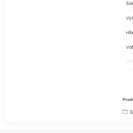
Šír
Vý
Hĺ
Vá
KÓ
Produ
S