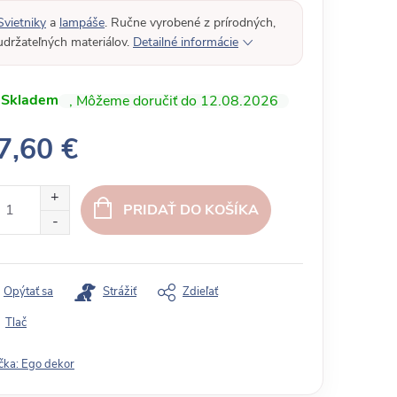
Svietniky
a
lampáše
. Ručne vyrobené z prírodných,
udržateľných materiálov.
Detailné informácie
Skladem
12.08.2026
7,60 €
PRIDAŤ DO KOŠÍKA
Opýtať sa
Strážiť
Zdieľať
Tlač
čka:
Ego dekor