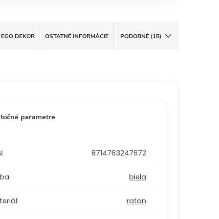
EGO DEKOR
OSTATNÉ INFORMÁCIE
PODOBNÉ (15)
točné parametre
N
:
8714763247672
rba
:
biela
eriál
:
ratan