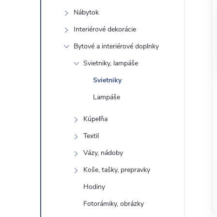
o
n
Nábytok
č
ý
i
Interiérové ​​dekorácie
ť
Bytové a interiérové ​​doplnky
p
k
Svietniky, lampáše
a
a
Svietniky
t
e
Lampáše
n
g
Kúpeľňa
ó
e
Textil
r
l
i
Vázy, nádoby
e
Koše, tašky, prepravky
Hodiny
Fotorámiky, obrázky