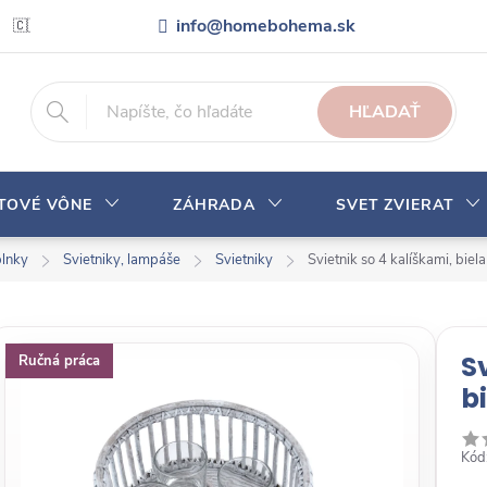
info@homebohema.sk
🇨🇿 Pro zákazníky z České republiky
Veľkoobchodná spolupráca
HĽADAŤ
YTOVÉ VÔNE
ZÁHRADA
SVET ZVIERAT
plnky
Svietniky, lampáše
Svietniky
Svietnik so 4 kalíškami, bie
S
Ručná práca
b
Kód