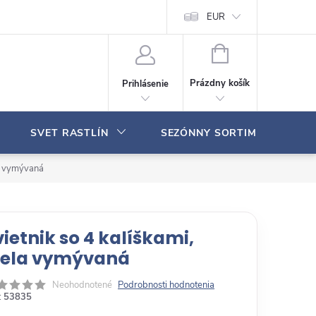
Moja objednávka
EUR
N
Á
Prázdny košík
Prihlásenie
K
U
P
SVET RASTLÍN
SEZÓNNY SORTIMENT
N
Ý
K
la vymývaná
O
Š
Í
K
vietnik so 4 kalíškami,
iela vymývaná
Neohodnotené
Podrobnosti hodnotenia
:
53835