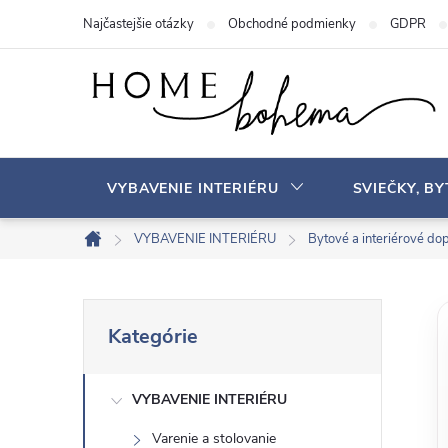
P
Najčastejšie otázky
Obchodné podmienky
GDPR
r
e
j
s
ť
n
VYBAVENIE INTERIÉRU
SVIEČKY, B
a
o
VYBAVENIE INTERIÉRU
Bytové a interiérové ​​do
D
b
o
s
m
B
P
a
o
Kategórie
r
v
h
o
e
s
VYBAVENIE INTERIÉRU
č
k
Varenie a stolovanie