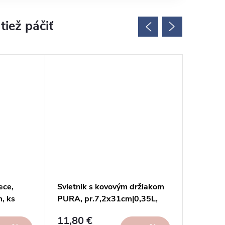
ece,
Svietnik s kovovým držiakom
Glaswin
, ks
PURA, pr.7,2x31cm|0,35L,
silber, 
krémová béžová|San Miguel
11,80 €
4,50 €