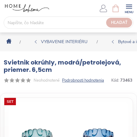
P
N
Á
r
K
e
HĽADAŤ
U
j
P
s
N
Domov
ť
VYBAVENIE INTERIÉRU
Bytové a i
/
/
Ý
n
K
a
O
Svietnik okrúhly, modrá/petrolejová,
o
Š
priemer. 6,5cm
b
Í
s
Neohodnotené
Podrobnosti hodnotenia
Kód:
73463
K
a
h
SET