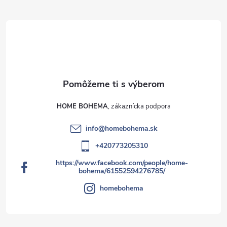
HOME BOHEMA
info
@
homebohema.sk
+420773205310
https://www.facebook.com/people/home-
bohema/61552594276785/
homebohema