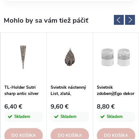
TL-Holder Sutri
Svietnik nástenný
Svietnik
sharp antic silver
List, zlatá,
zdobený|Ego dekor
pr. 5x20cm|Kaheku
10,5x19,5x6cm,
6,40 €
9,60 €
8,80 €
ks|Ego dekor
Skladem
Skladem
Skladem
DO KOŠÍKA
DO KOŠÍKA
DO KOŠÍKA