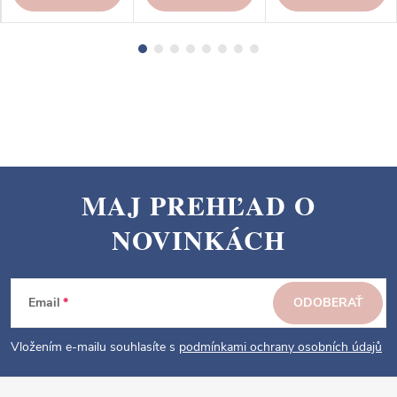
MAJ PREHĽAD O
Z
NOVINKÁCH
á
p
ä
Email
ODOBERAŤ
t
i
Vložením e-mailu souhlasíte s
podmínkami ochrany osobních údajů
e