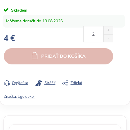
Skladem
13.08.2026
4 €
J
e
PRIDAŤ DO KOŠÍKA
d
n
o
t
Opýtať sa
Strážiť
Zdieľať
k
o
Značka:
Ego dekor
v
á
c
e