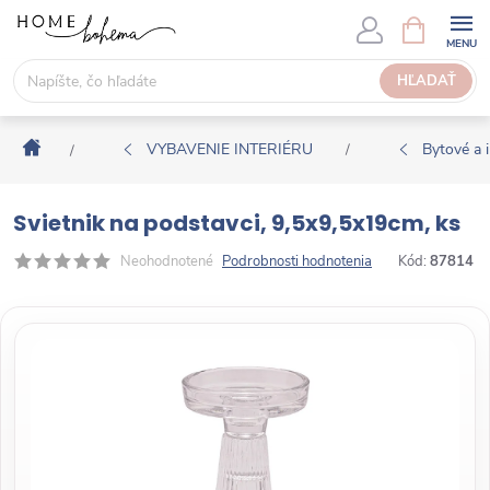
P
N
Á
r
K
e
HĽADAŤ
U
j
P
s
N
Domov
ť
VYBAVENIE INTERIÉRU
Bytové a i
/
/
Ý
n
K
a
O
Svietnik na podstavci, 9,5x9,5x19cm, ks
o
Š
b
Neohodnotené
Podrobnosti hodnotenia
Kód:
87814
Í
s
K
a
h