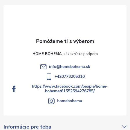
HOME BOHEMA
info
@
homebohema.sk
+420773205310
https://www.facebook.com/people/home-
bohema/61552594276785/
homebohema
Informácie pre teba