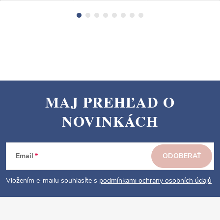
MAJ PREHĽAD O
Z
NOVINKÁCH
á
p
ä
Email
ODOBERAŤ
t
i
Vložením e-mailu souhlasíte s
podmínkami ochrany osobních údajů
e