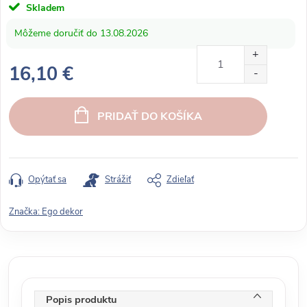
Skladem
13.08.2026
16,10 €
J
e
PRIDAŤ DO KOŠÍKA
d
n
o
t
Opýtať sa
Strážiť
Zdieľať
k
o
Značka:
Ego dekor
v
á
c
e
n
Popis produktu