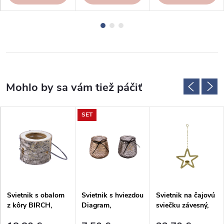
SET
Svietnik s obalom
Svietnik s hviezdou
Svietnik na čajovú
z kôry BIRCH,
Diagram,
sviečku závesný,
závesný, drevo,
pr.8/x10cm
hviezda, zlatá