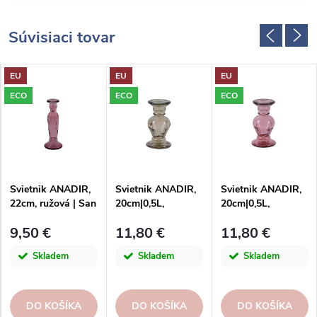
Súvisiaci tovar
EU
EU
EU
ECO
ECO
ECO
Svietnik ANADIR,
Svietnik ANADIR,
Svietnik ANADIR,
22cm, ružová | San
20cm|0,5L,
20cm|0,5L,
Miguel
fľaškovo
ružová|San Miguel
9,50 €
11,80 €
11,80 €
hnedá|dymová|San
Miguel
Skladem
Skladem
Skladem
DO KOŠÍKA
DO KOŠÍKA
DO KOŠÍKA