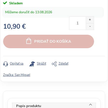
Skladem
13.08.2026
10,90 €
J
e
PRIDAŤ DO KOŠÍKA
d
n
o
t
Opýtať sa
Strážiť
Zdieľať
k
o
Značka:
San Miguel
v
á
c
e
n
Popis produktu