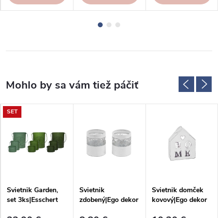
SET
Svietnik Garden,
Svietnik
Svietnik domček
set 3ks|Esschert
zdobený|Ego dekor
kovový|Ego dekor
Design