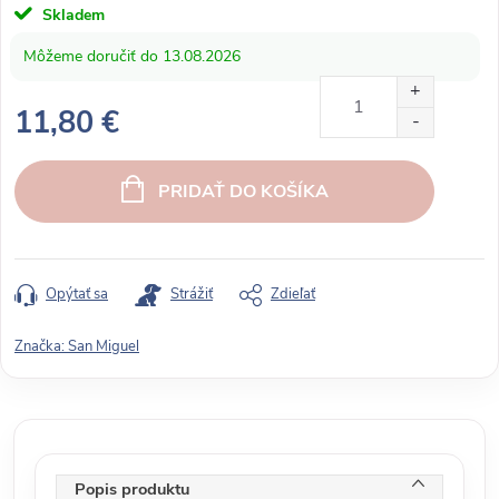
Skladem
13.08.2026
11,80 €
J
e
PRIDAŤ DO KOŠÍKA
d
n
o
t
Opýtať sa
Strážiť
Zdieľať
k
o
Značka:
San Miguel
v
á
c
e
n
Popis produktu