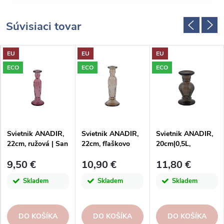
Súvisiaci tovar
EU
EU
EU
ECO
ECO
ECO
Svietnik ANADIR,
Svietnik ANADIR,
Svietnik ANADIR,
22cm, ružová | San
22cm, fľaškovo
20cm|0,5L,
Miguel
hnedá|dymová|San
sivá|San Miguel
9,50 €
10,90 €
11,80 €
Miguel
Skladem
Skladem
Skladem
DO KOŠÍKA
DO KOŠÍKA
DO KOŠÍKA