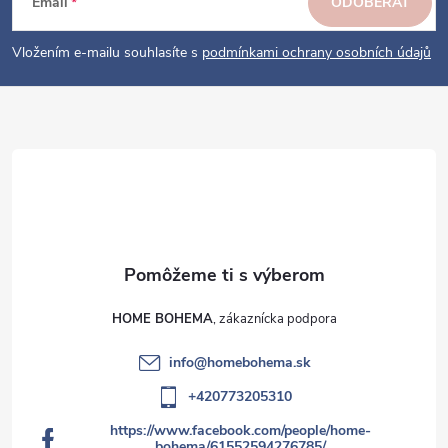
ä
e
Email
ODOBERAŤ
p
t
i
i
Vložením e-mailu souhlasíte s
podmínkami ochrany osobních údajů
s
e
u
HOME BOHEMA
info
@
homebohema.sk
+420773205310
https://www.facebook.com/people/home-
bohema/61552594276785/