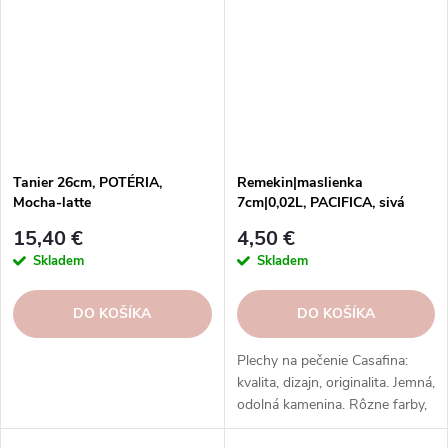
Tanier 26cm, POTÉRIA,
Remekin|maslienka
Mocha-latte
7cm|0,02L, PACIFICA, sivá
(tmavo)|Casafina
15,40 €
4,50 €
Skladem
Skladem
DO KOŠÍKA
DO KOŠÍKA
Plechy na pečenie Casafina:
kvalita, dizajn, originalita. Jemná,
odolná kamenina. Rôzne farby,
vzory, tvary. Formy Casafina -