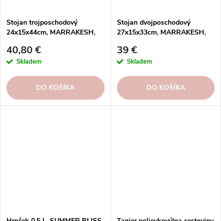
Stojan trojposchodový
Stojan dvojposchodový
24x15x44cm, MARRAKESH,
27x15x33cm, MARRAKESH,
zlatá | Gold | Costa Nova
zlatá | Gold | Costa Nova
40,80 €
39 €
Skladem
Skladem
DO KOŠÍKA
DO KOŠÍKA
Hrnček 0,5 L, SUMMER BLISS,
Tanier polievkový|na cestoviny