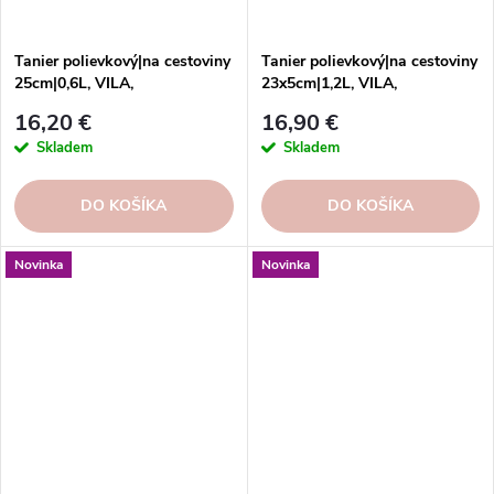
Tanier polievkový|na cestoviny
Tanier polievkový|na cestoviny
25cm|0,6L, VILA,
23x5cm|1,2L, VILA,
biela/modrá|White-Blue
biela/modrá|White-Blue
16,20 €
16,90 €
Skladem
Skladem
DO KOŠÍKA
DO KOŠÍKA
Novinka
Novinka