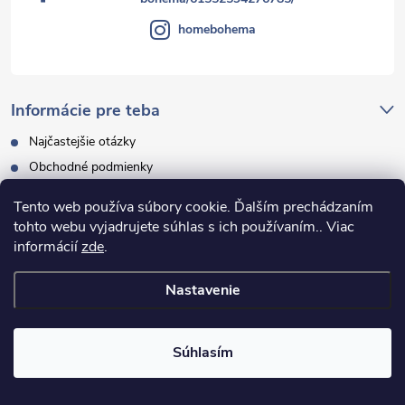
homebohema
Informácie pre teba
Najčastejšie otázky
Obchodné podmienky
GDPR
Tento web používa súbory cookie. Ďalším prechádzaním
🇨🇿 Pro zákazníky z České republiky
tohto webu vyjadrujete súhlas s ich používaním.. Viac
Veľkoobchodná spolupráca
informácií
zde
.
Moja objednávka
Nastavenie
Facebook
Súhlasím
Instagram