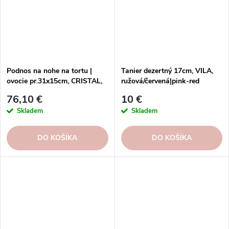
Podnos na nohe na tortu |
Tanier dezertný 17cm, VILA,
ovocie pr.31x15cm, CRISTAL,
ružová/červená|pink-red
biela|White
76,10 €
10 €
Skladem
Skladem
DO KOŠÍKA
DO KOŠÍKA