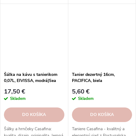
vzory, tvary. Formy Casafina -
pečenie so štýlom.
Šálka na kávu s tanierikom
Tanier dezertný 16cm,
0,07L, EIVISSA, modrá|Sea
PACIFICA, biela
blue|Casafina
(vanilka)|Casafina
17,50 €
5,60 €
Skladem
Skladem
DO KOŠÍKA
DO KOŠÍKA
Šálky a hrnčeky Casafina:
Taniere Casafina - kvalitný a
kvalita, dizajn, originalita. Jemná,
elegantný riad z Portugalska.