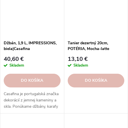
Džbán, 1,9 L, IMPRESSIONS,
Tanier dezertný 20cm,
biela|Casafina
POTÉRIA, Mocha-latte
40,60 €
13,10 €
Skladem
Skladem
DO KOŠÍKA
DO KOŠÍKA
Casafina je portugalská značka
dekorácií z jemnej kameniny a
skla. Ponúkame džbány, karafy
a fľaše v rôznych dizajnoch,
ktoré skrášlia váš stôl aj domov.
Objednajte si ešte dnes!