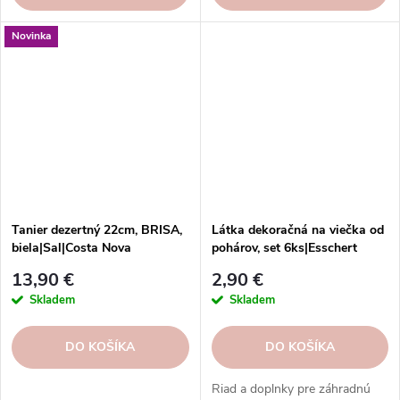
Novinka
Tanier dezertný 22cm, BRISA,
Látka dekoračná na viečka od
biela|Sal|Costa Nova
pohárov, set 6ks|Esschert
Design
13,90 €
2,90 €
Skladem
Skladem
DO KOŠÍKA
DO KOŠÍKA
Riad a doplnky pre záhradnú