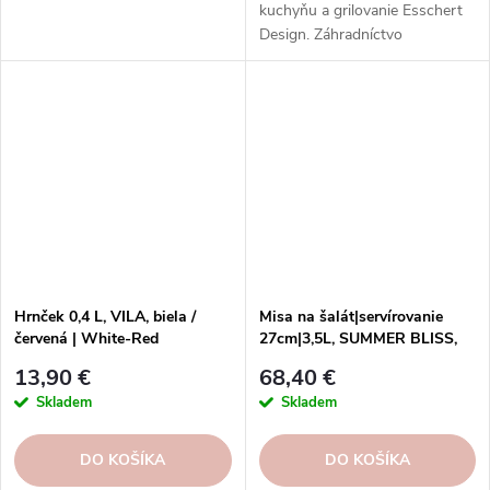
kuchyňu a grilovanie Esschert
Design. Záhradníctvo
inšpirované prírodou. Kvalitné a
odolné materiály. Štýlový a
funkčný dizajn.
Hrnček 0,4 L, VILA, biela /
Misa na šalát|servírovanie
červená | White-Red
27cm|3,5L, SUMMER BLISS,
|octopus
13,90 €
68,40 €
Skladem
Skladem
DO KOŠÍKA
DO KOŠÍKA