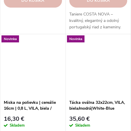
DO KOŠÍKA
DO KOŠÍKA
Taniere COSTA NOVA –
kvalitný, elegantný a odolný
portugalský riad z kameniny.
Široká ponuka kolekcií, tvarov,
Novinka
Novinka
farieb a funkcií. Objednajte si v
našom e-shope.
Miska na polievku | cereálie
Tácka oválna 32x22cm, VILA,
16cm | 0,8 L, VILA, biela /
biela/modrá|White-Blue
modrá | White-Blue
16,30 €
35,60 €
Skladem
Skladem