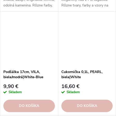
odolná kamenina. Rôzne farby,
Rôzne tvary, farby a vzory na
vzory, tvary. Na každý nápoj a
každú príležitosť. Taniere
príležitosť.
Casafina - radosť zo života.
Podšálka 17cm, VILA,
Cukornička 0,1L, PEARL,
biela/modrá|White-Blue
biela|White
9,90 €
16,60 €
Skladem
Skladem
DO KOŠÍKA
DO KOŠÍKA