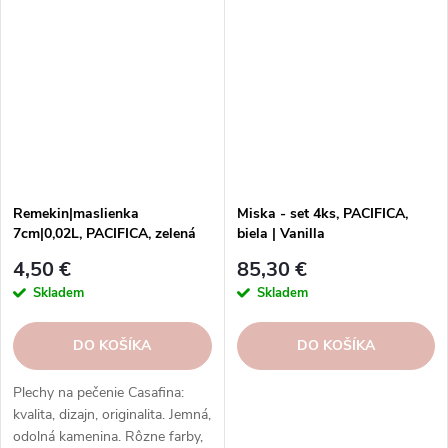
pečenie so štýlom.
Remekin|maslienka
Miska - set 4ks, PACIFICA,
7cm|0,02L, PACIFICA, zelená
biela | Vanilla
(artičok)|Casafina
4,50 €
85,30 €
Skladem
Skladem
DO KOŠÍKA
DO KOŠÍKA
Plechy na pečenie Casafina:
kvalita, dizajn, originalita. Jemná,
odolná kamenina. Rôzne farby,