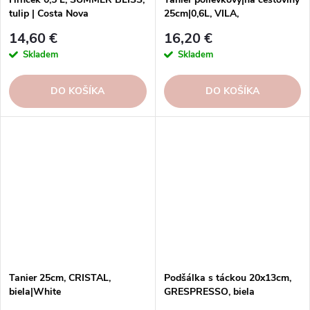
tulip | Costa Nova
25cm|0,6L, VILA,
béžová/modrá|beige-blue
14,60 €
16,20 €
Skladem
Skladem
DO KOŠÍKA
DO KOŠÍKA
Tanier 25cm, CRISTAL,
Podšálka s táckou 20x13cm,
biela|White
GRESPRESSO, biela