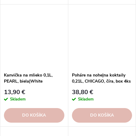
karafy a fľaše s rôznym
dizajnom, ktoré ozdobia váš
stôl a domácnosť. Objednajte si
ešte dnes!
Kanvička na mlieko 0,1L,
Poháre na nohe|na koktaily
PEARL, biela|White
0,21L, CHICAGO, číra, box 4ks
13,90 €
38,80 €
Skladem
Skladem
DO KOŠÍKA
DO KOŠÍKA