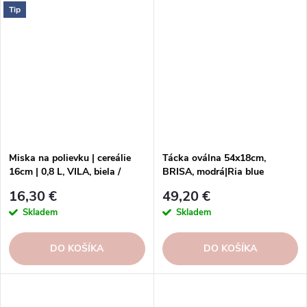
Tip
Miska na polievku | cereálie
Tácka oválna 54x18cm,
16cm | 0,8 L, VILA, biela /
BRISA, modrá|Ria blue
červená | White-Red
16,30 €
49,20 €
Skladem
Skladem
DO KOŠÍKA
DO KOŠÍKA