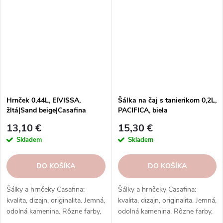
Hrnček 0,44L, EIVISSA,
Šálka na čaj s tanierikom 0,2L,
žltá|Sand beige|Casafina
PACIFICA, biela
(vanilka)|Casafina
13,10 €
15,30 €
Skladem
Skladem
DO KOŠÍKA
DO KOŠÍKA
Šálky a hrnčeky Casafina:
Šálky a hrnčeky Casafina:
kvalita, dizajn, originalita. Jemná,
kvalita, dizajn, originalita. Jemná,
odolná kamenina. Rôzne farby,
odolná kamenina. Rôzne farby,
vzory, tvary. Na každý nápoj a
vzory, tvary. Na každý nápoj a