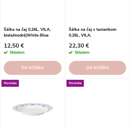
p
r
r
o
o
d
d
u
Šálka na čaj 0,26L, VILA,
Šálka na čaj s tanierikom
u
biela/modrá|White-Blue
0,26L, VILA,
k
biela/modrá|White-Blue
k
t
12,50 €
22,30 €
t
o
Skladem
Skladem
o
v
v
DO KOŠÍKA
DO KOŠÍKA
Novinka
Novinka