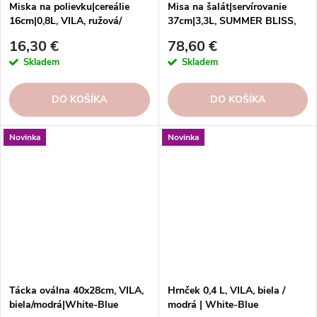
Miska na polievku|cereálie
Misa na šalát|servírovanie
16cm|0,8L, VILA, ružová/
37cm|3,3L, SUMMER BLISS,
červená|pink-red
|lobster
16,30 €
78,60 €
Skladem
Skladem
DO KOŠÍKA
DO KOŠÍKA
Novinka
Novinka
Tácka oválna 40x28cm, VILA,
Hrnček 0,4 L, VILA, biela /
biela/modrá|White-Blue
modrá | White-Blue