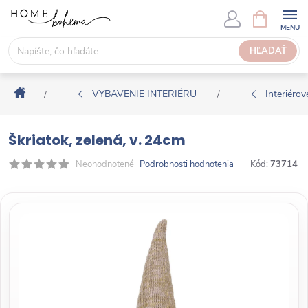
P
N
Á
r
K
e
HĽADAŤ
U
j
P
s
N
Domov
ť
VYBAVENIE INTERIÉRU
Interiérové
/
/
Ý
n
K
a
O
Škriatok, zelená, v. 24cm
o
Š
b
Neohodnotené
Podrobnosti hodnotenia
Kód:
73714
Í
s
K
a
h