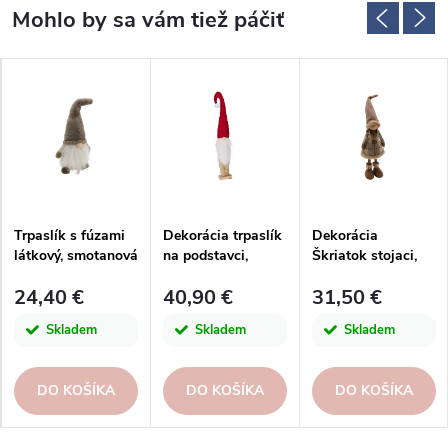
Trpaslík s fúzami
Dekorácia trpaslík
Dekorácia
látkový, smotanová
na podstavci,
Škriatok stojaci,
biela a hnedá
drevená, prírod
14x9x47cm, ks
24,40 €
40,90 €
31,50 €
Skladem
Skladem
Skladem
DO KOŠÍKA
DO KOŠÍKA
DO KOŠÍKA