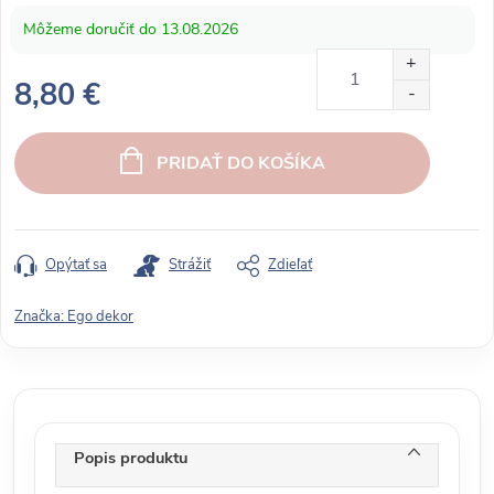
13.08.2026
8,80 €
J
e
PRIDAŤ DO KOŠÍKA
d
n
o
t
Opýtať sa
Strážiť
Zdieľať
k
o
Značka:
Ego dekor
v
á
c
e
n
Popis produktu
a