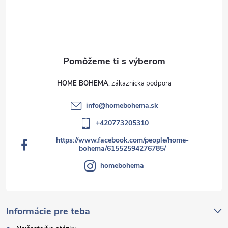
HOME BOHEMA
info
@
homebohema.sk
+420773205310
https://www.facebook.com/people/home-
bohema/61552594276785/
homebohema
Informácie pre teba