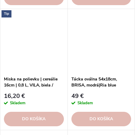
Tip
Miska na polievku | cereálie
Tácka oválna 54x18cm,
16cm | 0,8 L, VILA, biela /
BRISA, modrá|Ria blue
červená | White-Red
16,20 €
49 €
Skladem
Skladem
DO KOŠÍKA
DO KOŠÍKA