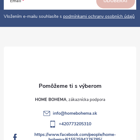
ä
e
Email
ODOBERAŤ
p
t
i
i
Vložením e-mailu souhlasíte s
podmínkami ochrany osobních údajů
s
e
u
HOME BOHEMA
info
@
homebohema.sk
+420773205310
https://www.facebook.com/people/home-
bohema/61552594276785/