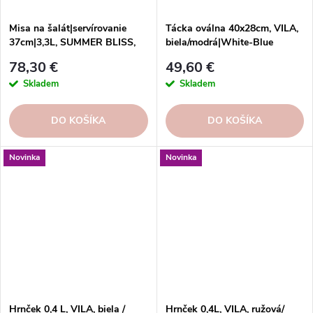
Misa na šalát|servírovanie
Tácka oválna 40x28cm, VILA,
37cm|3,3L, SUMMER BLISS,
biela/modrá|White-Blue
|lobster
78,30 €
49,60 €
Skladem
Skladem
DO KOŠÍKA
DO KOŠÍKA
Novinka
Novinka
Hrnček 0,4 L, VILA, biela /
Hrnček 0,4L, VILA, ružová/