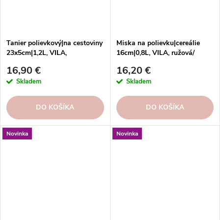
Tanier polievkový|na cestoviny
Miska na polievku|cereálie
23x5cm|1,2L, VILA,
16cm|0,8L, VILA, ružová/
biela/modrá|White-Blue
červená|pink-red
16,90 €
16,20 €
Skladem
Skladem
DO KOŠÍKA
DO KOŠÍKA
Novinka
Novinka