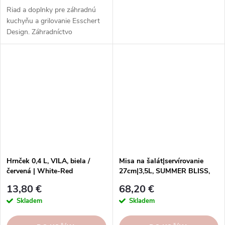
Riad a doplnky pre záhradnú
kuchyňu a grilovanie Esschert
Design. Záhradníctvo
inšpirované prírodou. Kvalitné a
odolné materiály. Štýlový a
funkčný dizajn.
Hrnček 0,4 L, VILA, biela /
Misa na šalát|servírovanie
červená | White-Red
27cm|3,5L, SUMMER BLISS,
|octopus
13,80 €
68,20 €
Skladem
Skladem