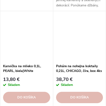
jemnej kameniny a sklenených
dekorácií. Ponúkame džbány,
karafy a fľaše s rôznym
dizajnom, ktoré ozdobia váš
stôl a domácnosť. Objednajte si
ešte dnes!
Kanvička na mlieko 0,1L,
Poháre na nohe|na koktaily
PEARL, biela|White
0,21L, CHICAGO, číra, box 4ks
13,80 €
38,70 €
Skladem
Skladem
DO KOŠÍKA
DO KOŠÍKA