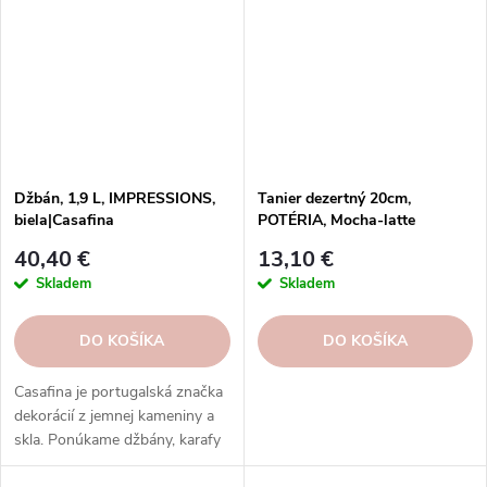
Džbán, 1,9 L, IMPRESSIONS,
Tanier dezertný 20cm,
biela|Casafina
POTÉRIA, Mocha-latte
40,40 €
13,10 €
Skladem
Skladem
DO KOŠÍKA
DO KOŠÍKA
Casafina je portugalská značka
dekorácií z jemnej kameniny a
skla. Ponúkame džbány, karafy
a fľaše v rôznych dizajnoch,