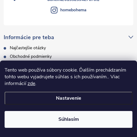
homebohema
Informácie pre teba
Najčastejšie otázky
Obchodné podmienky
GDPR
Tento web používa súbory cookie. Ďalším prechádzaním
🇨🇿 Pro zákazníky z České republiky
tohto webu vyjadrujete súhlas s ich používaním.. Viac
Veľkoobchodná spolupráca
informácií
zde
.
Moja objednávka
Nastavenie
Facebook
Súhlasím
Instagram