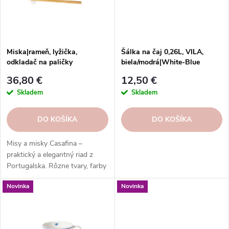
p
r
r
o
o
d
d
u
Miska|rameň, lyžička,
Šálka na čaj 0,26L, VILA,
u
odkladač na paličky
biela/modrá|White-Blue
k
19cm|0,1L, PACIFICA,
k
t
36,80 €
12,50 €
biela|Salt|Casafina
t
o
Skladem
Skladem
o
v
v
DO KOŠÍKA
DO KOŠÍKA
Misy a misky Casafina –
praktický a elegantný riad z
Portugalska. Rôzne tvary, farby
a vzory pre každú príležitosť.
Novinka
Novinka
Misy a misky Casafina – radosť
zo života.