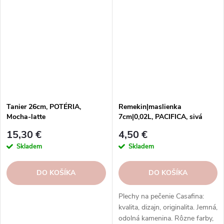
ktoré skrášlia váš stôl aj domov.
Objednajte si ešte dnes!
Tanier 26cm, POTÉRIA,
Remekin|maslienka
Mocha-latte
7cm|0,02L, PACIFICA, sivá
(tmavo)|Casafina
15,30 €
4,50 €
Skladem
Skladem
DO KOŠÍKA
DO KOŠÍKA
Plechy na pečenie Casafina:
kvalita, dizajn, originalita. Jemná,
odolná kamenina. Rôzne farby,