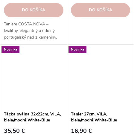
DO KOŠÍKA
DO KOŠÍKA
Taniere COSTA NOVA –
kvalitný, elegantný a odolný
portugalský riad z kameniny.
Široká ponuka kolekcií, tvarov,
Novinka
Novinka
farieb a funkcií. Objednajte si v
našom e-shope.
Tácka oválna 32x22cm, VILA,
Tanier 27cm, VILA,
biela/modrá|White-Blue
biela/modrá|White-Blue
35,50 €
16,90 €