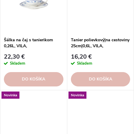
Šálka na čaj s tanierikom
Tanier polievkový|na cestoviny
0,26L, VILA,
25cm|0,6L, VILA,
biela/modrá|White-Blue
biela/modrá|White-Blue
22,30 €
16,20 €
Skladem
Skladem
DO KOŠÍKA
DO KOŠÍKA
Novinka
Novinka