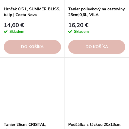
Hrnček 0,5 L, SUMMER BLISS,
Tanier polievkový|na cestoviny
tulip | Costa Nova
25cm|0,6L, VILA,
béžová/modrá|beige-blue
14,60 €
16,20 €
Skladem
Skladem
DO KOŠÍKA
DO KOŠÍKA
Tanier 25cm, CRISTAL,
Podšálka s táckou 20x13cm,