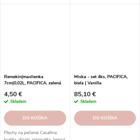
vzory, tvary. Formy Casafina -
pečenie so štýlom.
Remekin|maslienka
Miska - set 4ks, PACIFICA,
7cm|0,02L, PACIFICA, zelená
biela | Vanilla
(artičok)|Casafina
4,50 €
85,10 €
Skladem
Skladem
DO KOŠÍKA
DO KOŠÍKA
Plechy na pečenie Casafina:
kvalita, dizajn, originalita. Jemná,