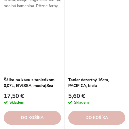
odolná kamenina. Rôzne farby,
vzory, tvary. Formy Casafina -
pečenie so štýlom.
Šálka na kávu s tanierikom
Tanier dezertný 16cm,
0,07L, EIVISSA, modrá|Sea
PACIFICA, biela
blue|Casafina
(vanilka)|Casafina
17,50 €
5,60 €
Skladem
Skladem
DO KOŠÍKA
DO KOŠÍKA