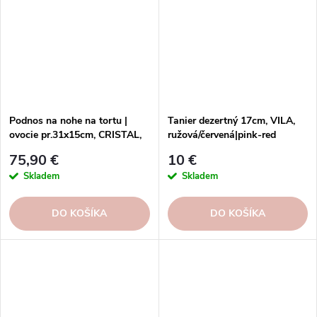
Podnos na nohe na tortu |
Tanier dezertný 17cm, VILA,
ovocie pr.31x15cm, CRISTAL,
ružová/červená|pink-red
biela|White
75,90 €
10 €
Skladem
Skladem
DO KOŠÍKA
DO KOŠÍKA