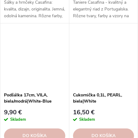
Šálky a hrnčeky Casafina:
Taniere Casafina - kvalitný a
kvalita, dizajn, originalita. Jemná,
elegantný riad z Portugalska.
odolná kamenina. Rôzne farby,
Rôzne tvary, farby a vzory na
vzory, tvary. Na každý nápoj a
každú príležitosť. Taniere
príležitosť.
Casafina - radosť zo života.
Podšálka 17cm, VILA,
Cukornička 0,1L, PEARL,
biela/modrá|White-Blue
biela|White
9,90 €
16,50 €
Skladem
Skladem
DO KOŠÍKA
DO KOŠÍKA