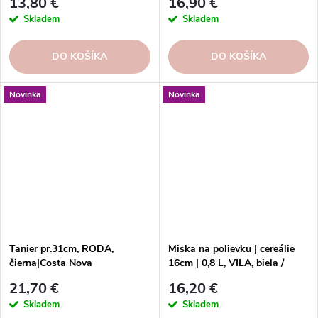
13,80 €
16,90 €
Skladem
Skladem
DO KOŠÍKA
DO KOŠÍKA
Novinka
Novinka
Tanier pr.31cm, RODA,
Miska na polievku | cereálie
čierna|Costa Nova
16cm | 0,8 L, VILA, biela /
modrá | White-Blue
21,70 €
16,20 €
Skladem
Skladem