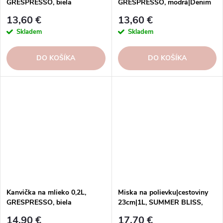
GRESPRESSO, biela
GRESPRESSO, modrá|Denim
13,60 €
13,60 €
Skladem
Skladem
DO KOŠÍKA
DO KOŠÍKA
Kanvička na mlieko 0,2L,
Miska na polievku|cestoviny
GRESPRESSO, biela
23cm|1L, SUMMER BLISS,
tulip|Costa Nova
14,90 €
17,70 €