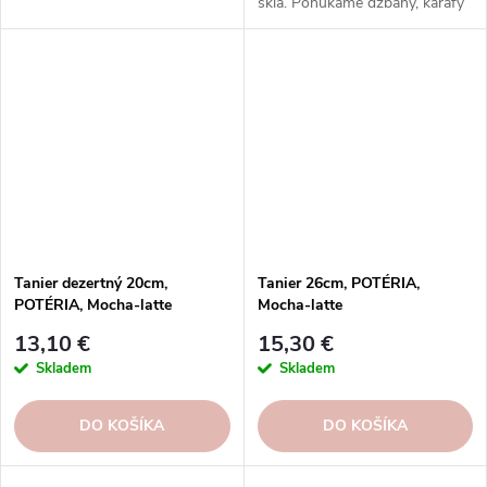
skla. Ponúkame džbány, karafy
a fľaše v rôznych dizajnoch,
ktoré skrášlia váš stôl aj domov.
Objednajte si ešte dnes!
Tanier dezertný 20cm,
Tanier 26cm, POTÉRIA,
POTÉRIA, Mocha-latte
Mocha-latte
13,10 €
15,30 €
Skladem
Skladem
DO KOŠÍKA
DO KOŠÍKA