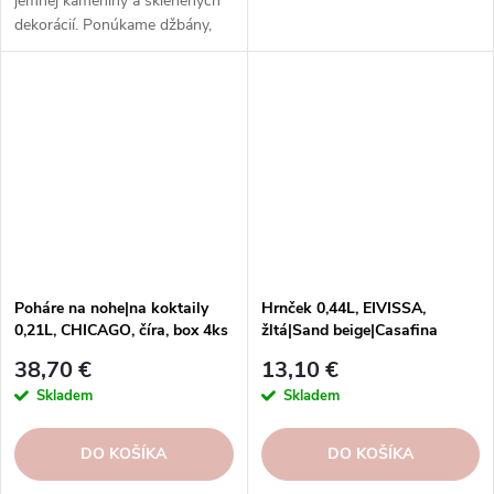
jemnej kameniny a sklenených
dekorácií. Ponúkame džbány,
karafy a fľaše s rôznym
dizajnom, ktoré ozdobia váš
stôl a domácnosť. Objednajte si
ešte dnes!
Poháre na nohe|na koktaily
Hrnček 0,44L, EIVISSA,
0,21L, CHICAGO, číra, box 4ks
žltá|Sand beige|Casafina
38,70 €
13,10 €
Skladem
Skladem
DO KOŠÍKA
DO KOŠÍKA