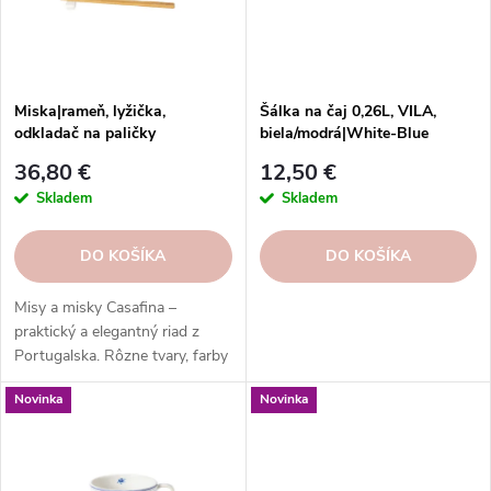
p
r
r
o
o
d
d
u
Miska|rameň, lyžička,
Šálka na čaj 0,26L, VILA,
u
odkladač na paličky
biela/modrá|White-Blue
k
19cm|0,1L, PACIFICA,
k
t
36,80 €
12,50 €
biela|Salt|Casafina
t
o
Skladem
Skladem
o
v
v
DO KOŠÍKA
DO KOŠÍKA
Misy a misky Casafina –
praktický a elegantný riad z
Portugalska. Rôzne tvary, farby
a vzory pre každú príležitosť.
Novinka
Novinka
Misy a misky Casafina – radosť
zo života.