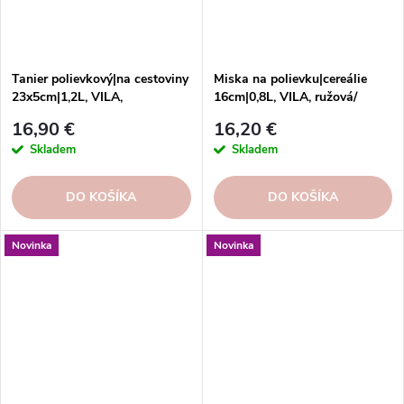
Tanier polievkový|na cestoviny
Miska na polievku|cereálie
23x5cm|1,2L, VILA,
16cm|0,8L, VILA, ružová/
biela/modrá|White-Blue
červená|pink-red
16,90 €
16,20 €
Skladem
Skladem
DO KOŠÍKA
DO KOŠÍKA
Novinka
Novinka