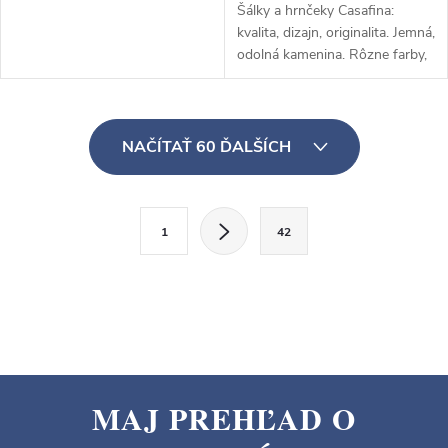
Šálky a hrnčeky Casafina:
kvalita, dizajn, originalita. Jemná,
odolná kamenina. Rôzne farby,
vzory, tvary. Na každý nápoj a
príležitosť.
O
NAČÍTAŤ 60 ĎALŠÍCH
v
l
á
S
d
1
42
t
a
r
c
á
i
n
e
k
p
o
r
MAJ PREHĽAD O
v
v
k
a
Z