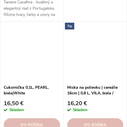
Taniere Casafina - kvalitný a
elegantný riad z Portugalska.
Rôzne tvary, farby a vzory na
každú príležitosť. Taniere
Tip
Casafina - radosť zo života.
Cukornička 0,1L, PEARL,
Miska na polievku | cereálie
biela|White
16cm | 0,8 L, VILA, biela /
červená | White-Red
16,50 €
16,20 €
Skladem
Skladem
DO KOŠÍKA
DO KOŠÍKA