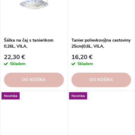
Šálka na čaj s tanierikom
Tanier polievkový|na cestoviny
0,26L, VILA,
25cm|0,6L, VILA,
biela/modrá|White-Blue
biela/modrá|White-Blue
22,30 €
16,20 €
Skladem
Skladem
DO KOŠÍKA
DO KOŠÍKA
Novinka
Novinka