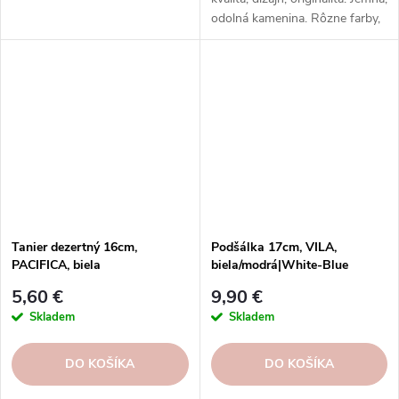
odolná kamenina. Rôzne farby,
vzory, tvary. Na každý nápoj a
príležitosť.
Tanier dezertný 16cm,
Podšálka 17cm, VILA,
PACIFICA, biela
biela/modrá|White-Blue
(vanilka)|Casafina
5,60 €
9,90 €
Skladem
Skladem
DO KOŠÍKA
DO KOŠÍKA