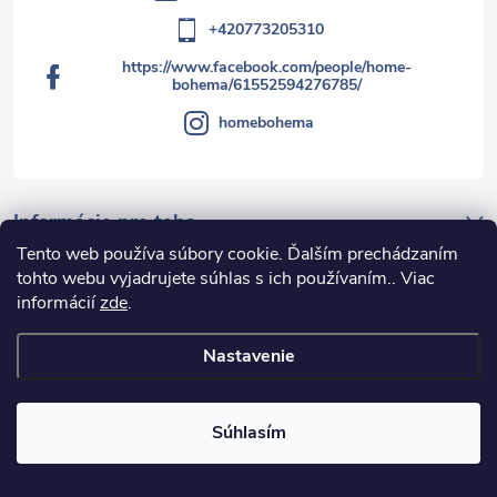
+420773205310
https://www.facebook.com/people/home-
bohema/61552594276785/
homebohema
Informácie pre teba
Tento web používa súbory cookie. Ďalším prechádzaním
Najčastejšie otázky
tohto webu vyjadrujete súhlas s ich používaním.. Viac
Obchodné podmienky
informácií
zde
.
GDPR
🇨🇿 Pro zákazníky z České republiky
Nastavenie
Veľkoobchodná spolupráca
Moja objednávka
Súhlasím
Facebook