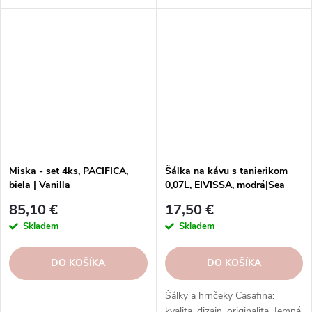
vzory, tvary. Formy Casafina -
vzory, tvary. Formy Casafina -
pečenie so štýlom.
pečenie so štýlom.
Miska - set 4ks, PACIFICA,
Šálka na kávu s tanierikom
biela | Vanilla
0,07L, EIVISSA, modrá|Sea
blue|Casafina
85,10 €
17,50 €
Skladem
Skladem
DO KOŠÍKA
DO KOŠÍKA
Šálky a hrnčeky Casafina:
kvalita, dizajn, originalita. Jemná,