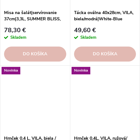
Misa na šalát|servírovanie
Tácka oválna 40x28cm, VILA,
37cm|3,3L, SUMMER BLISS,
biela/modrá|White-Blue
|lobster
78,30 €
49,60 €
Skladem
Skladem
DO KOŠÍKA
DO KOŠÍKA
Novinka
Novinka
Hrnček 0,4 L, VILA, biela /
Hrnček 0,4L, VILA, ružová/