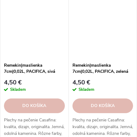
Remekin|maslienka
Remekin|maslienka
7cm|0,02L, PACIFICA, sivá
7cm|0,02L, PACIFICA, zelená
(tmavo)|Casafina
(artičok)|Casafina
4,50 €
4,50 €
Skladem
Skladem
DO KOŠÍKA
DO KOŠÍKA
Plechy na pečenie Casafina:
Plechy na pečenie Casafina:
kvalita, dizajn, originalita. Jemná,
kvalita, dizajn, originalita. Jemná,
odolná kamenina. Rôzne farby,
odolná kamenina. Rôzne farby,