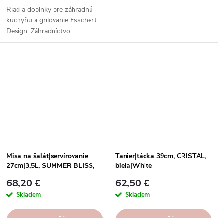
Riad a doplnky pre záhradnú
kuchyňu a grilovanie Esschert
Design. Záhradníctvo
inšpirované prírodou. Kvalitné a
odolné materiály. Štýlový a
funkčný dizajn.
Misa na šalát|servírovanie
Tanier|tácka 39cm, CRISTAL,
27cm|3,5L, SUMMER BLISS,
biela|White
|octopus
68,20 €
62,50 €
Skladem
Skladem