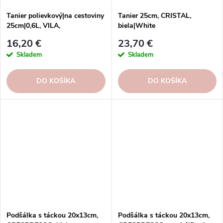
Tanier polievkový|na cestoviny
Tanier 25cm, CRISTAL,
25cm|0,6L, VILA,
biela|White
béžová/modrá|beige-blue
16,20 €
23,70 €
Skladem
Skladem
DO KOŠÍKA
DO KOŠÍKA
Podšálka s táckou 20x13cm,
Podšálka s táckou 20x13cm,