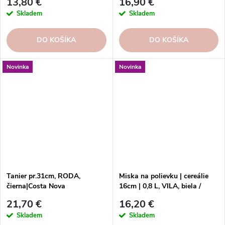
13,80 €
16,90 €
Skladem
Skladem
DO KOŠÍKA
DO KOŠÍKA
Novinka
Novinka
Tanier pr.31cm, RODA,
Miska na polievku | cereálie
čierna|Costa Nova
16cm | 0,8 L, VILA, biela /
modrá | White-Blue
21,70 €
16,20 €
Skladem
Skladem