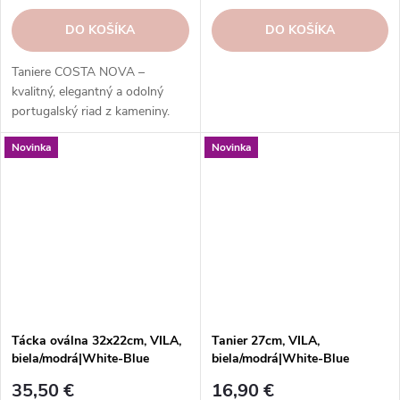
DO KOŠÍKA
DO KOŠÍKA
Taniere COSTA NOVA –
kvalitný, elegantný a odolný
portugalský riad z kameniny.
Široká ponuka kolekcií, tvarov,
Novinka
Novinka
farieb a funkcií. Objednajte si v
našom e-shope.
Tácka oválna 32x22cm, VILA,
Tanier 27cm, VILA,
biela/modrá|White-Blue
biela/modrá|White-Blue
35,50 €
16,90 €