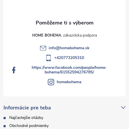
HOME BOHEMA
info
@
homebohema.sk
+420773205310
https://www.facebook.com/people/home-
bohema/61552594276785/
homebohema
Informácie pre teba
Najčastejšie otázky
Obchodné podmienky