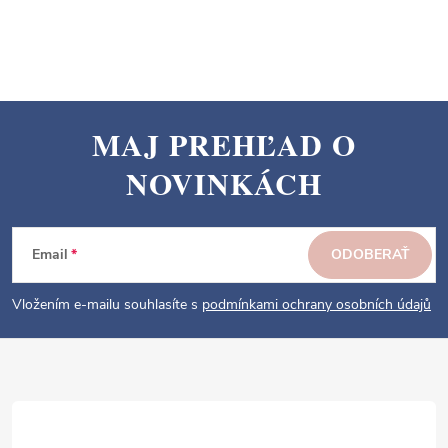
MAJ PREHĽAD O
Z
NOVINKÁCH
á
p
ä
Email
ODOBERAŤ
t
i
Vložením e-mailu souhlasíte s
podmínkami ochrany osobních údajů
e