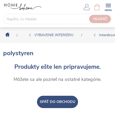
P
N
Á
r
K
e
HĽADAŤ
U
j
P
s
N
Domov
ť
VYBAVENIE INTERIÉRU
Interiérové
/
/
Ý
n
K
a
O
polystyren
o
Š
b
Í
Produkty ešte len pripravujeme.
s
K
a
Môžete sa ale pozrieť na ostatné kategórie.
h
SPÄŤ DO OBCHODU