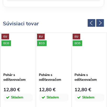
Súvisiaci tovar
EU
EU
EU
ECO
ECO
ECO
Pohár s
Poháre s
Poháre s
odšťavovačom
odšťavovačom
odšťavovačom
JUICE, 0,55L, sv.
JUICE, 0,55L, sv.
JUICE, 0,55L,
12,80 €
12,80 €
12,80 €
modrá|San Miguel
zelená|San Miguel
žltá|San Miguel
Skladem
Skladem
Skladem