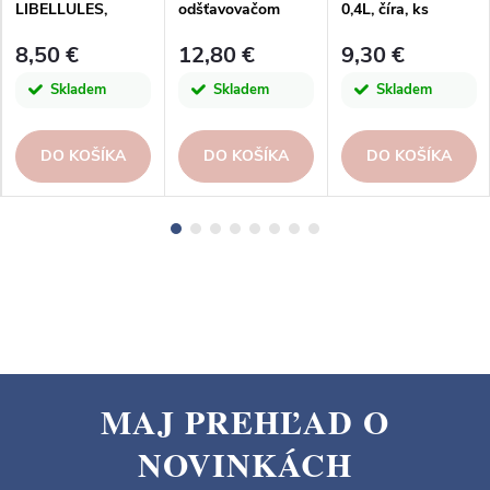
LIBELLULES,
odšťavovačom
0,4L, číra, ks
číra|La Rochere
ANANAS, 0,7L, sv.
8,50 €
12,80 €
9,30 €
zelená|San Miguel
Skladem
Skladem
Skladem
DO KOŠÍKA
DO KOŠÍKA
DO KOŠÍKA
MAJ PREHĽAD O
Z
NOVINKÁCH
á