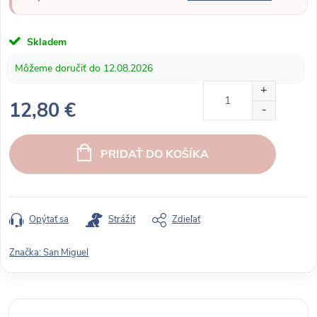
Skladem
12.08.2026
12,80 €
J
e
PRIDAŤ DO KOŠÍKA
d
n
o
t
Opýtať sa
Strážiť
Zdieľať
k
o
Značka:
San Miguel
v
á
c