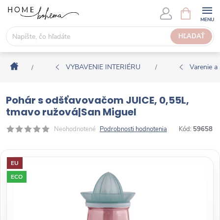
P
N
Á
r
K
e
HĽADAŤ
U
j
P
s
N
Domov
ť
VYBAVENIE INTERIÉRU
Varenie a 
/
/
Ý
n
K
a
O
Pohár s odšťavovačom JUICE, 0,55L,
o
Š
tmavo ružová|San Miguel
b
Í
s
Neohodnotené
Podrobnosti hodnotenia
Kód:
59658
K
a
h
EU
ECO