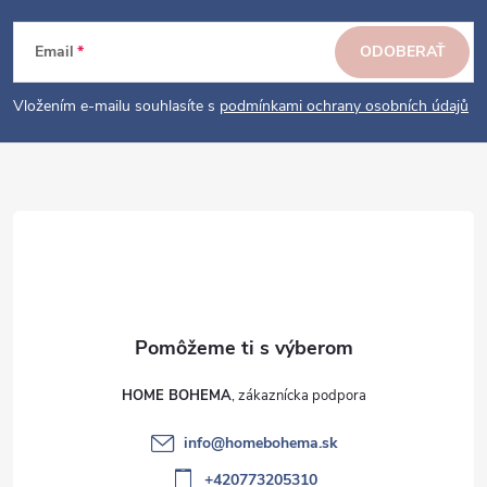
p
ä
Email
ODOBERAŤ
t
i
Vložením e-mailu souhlasíte s
podmínkami ochrany osobních údajů
e
HOME BOHEMA
info
@
homebohema.sk
+420773205310