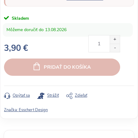
Skladem
13.08.2026
3,90 €
J
e
PRIDAŤ DO KOŠÍKA
d
n
o
t
Opýtať sa
Strážiť
Zdieľať
k
o
Značka:
Esschert Design
v
á
c