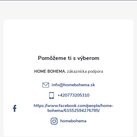
HOME BOHEMA
info
@
homebohema.sk
+420773205310
https://www.facebook.com/people/home-
bohema/61552594276785/
homebohema