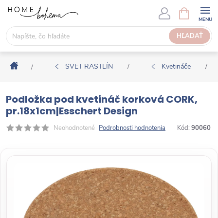
P
N
Á
r
K
e
HĽADAŤ
U
j
P
s
N
Domov
ť
SVET RASTLÍN
Kvetináče
/
/
/
Ý
n
K
a
O
Podložka pod kvetináč korková CORK,
o
Š
pr.18x1cm|Esschert Design
b
Í
s
Neohodnotené
Podrobnosti hodnotenia
Kód:
90060
K
a
h