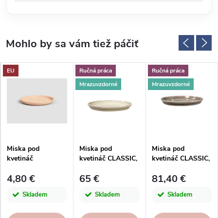
EU
Ručná práca
Ručná práca
Mrazuvzdorné
Mrazuvzdorné
Miska pod
Miska pod
Miska pod
kvetináč
kvetináč CLASSIC,
kvetináč CLASSIC,
pr.21x3cm,
pr.55x5, 5cm, Ivory,
pr.55x5, 5cm,
4,80 €
65 €
81,40 €
ANTIQUE, terakota
glazúra, ks
Snowflake Brown,
| Artevasi
glazúra, ks
Skladem
Skladem
Skladem