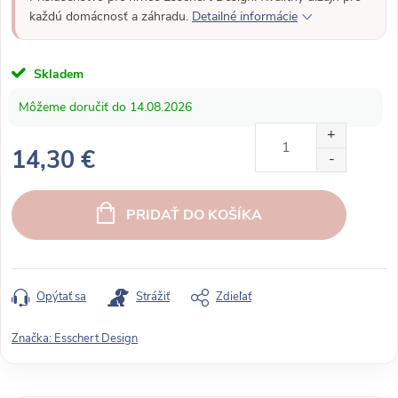
každú domácnosť a záhradu.
Detailné informácie
Skladem
14.08.2026
14,30 €
J
e
PRIDAŤ DO KOŠÍKA
d
n
o
t
Opýtať sa
Strážiť
Zdieľať
k
o
Značka:
Esschert Design
v
á