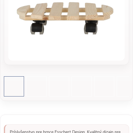
Príslušenstvo pre hrnce Esschert Design. Kvalitný dizajn pre