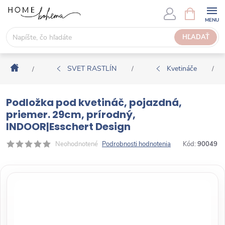
P
N
Á
r
K
e
HĽADAŤ
U
j
P
s
N
Domov
ť
SVET RASTLÍN
Kvetináče
/
/
/
Ý
n
K
a
O
Podložka pod kvetináč, pojazdná,
o
Š
priemer. 29cm, prírodný,
b
Í
INDOOR|Esschert Design
s
K
a
Neohodnotené
Podrobnosti hodnotenia
Kód:
90049
h