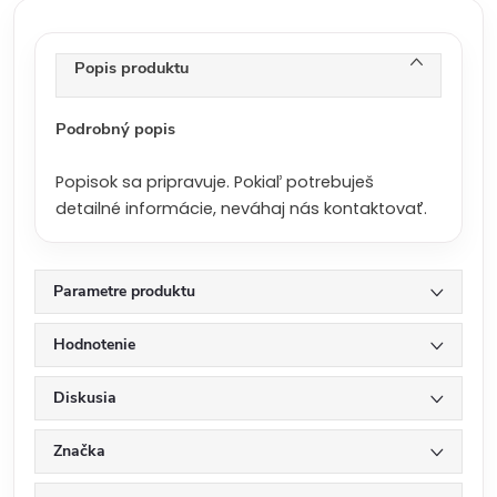
c
e
n
Popis produktu
a
:
Podrobný popis
Popisok sa pripravuje. Pokiaľ potrebuješ
detailné informácie, neváhaj nás kontaktovať.
Parametre produktu
Hodnotenie
Diskusia
Značka