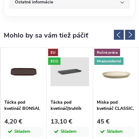
Ostatné informácie
EU
Ručná práca
ECO
Mrazuvzdorné
Tácka pod
Tácka pod
Miska pod
kvetináč BONSAI,
kvetináč|truhlík
kvetináč CLASSIC,
hnedá, (pre ZEE-
CAPRI, 60cm,
pr.45x4, 5cm, Ivory,
4,20 €
13,10 €
45 €
JP013)|Esschert
plast,
glazúra, ks
Design
tm.šedá|ANTHRAC
Skladem
Skladem
Skladem
ITE|Artevasi