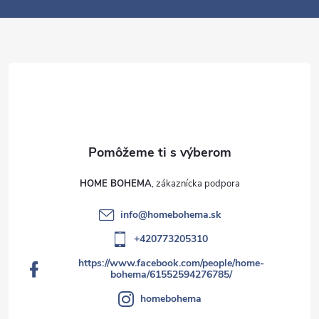
e
HOME BOHEMA
info
@
homebohema.sk
+420773205310
https://www.facebook.com/people/home-
bohema/61552594276785/
homebohema