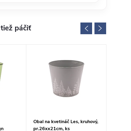
Obal na kvetináč Les, kruhový,
Obal na 
gn
pr.26xx21cm, ks
26,5x26