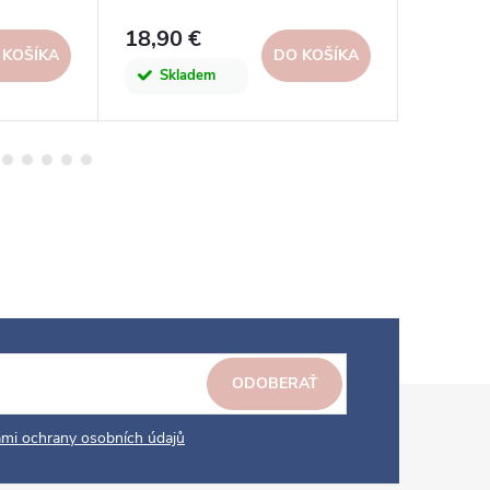
18,90 €
22 €
 KOŠÍKA
DO KOŠÍKA
Skladem
Skl
ODOBERAŤ
mi ochrany osobních údajů