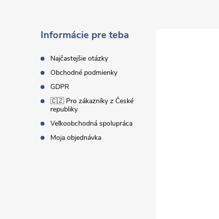
p
ä
Informácie pre teba
t
Najčastejšie otázky
Obchodné podmienky
i
GDPR
🇨🇿 Pro zákazníky z České
e
republiky
Veľkoobchodná spolupráca
Moja objednávka