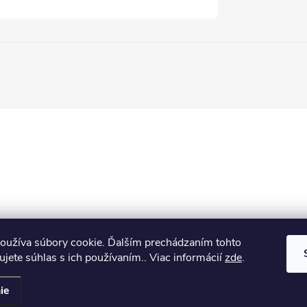
oužíva súbory cookie. Ďalším prechádzaním tohto
jete súhlas s ich používaním.. Viac informácií
zde
.
ie