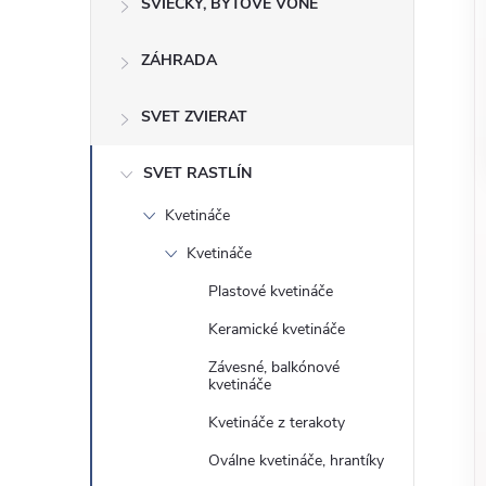
o
SVIEČKY, BYTOVÉ VÔNE
n
č
ZÁHRADA
ý
i
ť
p
SVET ZVIERAT
k
a
a
SVET RASTLÍN
t
Kvetináče
e
n
g
Kvetináče
ó
e
Plastové kvetináče
r
Keramické kvetináče
l
i
Závesné, balkónové
e
kvetináče
Kvetináče z terakoty
Oválne kvetináče, hrantíky