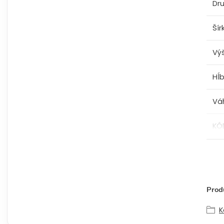
Dru
Šír
Vý
Hĺ
Vá
KÓ
Produ
K