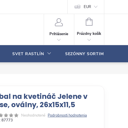
Moja objednávka
EUR
N
Á
Prázdny košík
Prihlásenie
K
U
P
SVET RASTLÍN
SEZÓNNY SORTIMENT
N
Ý
K
O
Š
Í
K
bal na kvetináč Jelene v
se, oválny, 26x15x11,5
Neohodnotené
Podrobnosti hodnotenia
:
87773