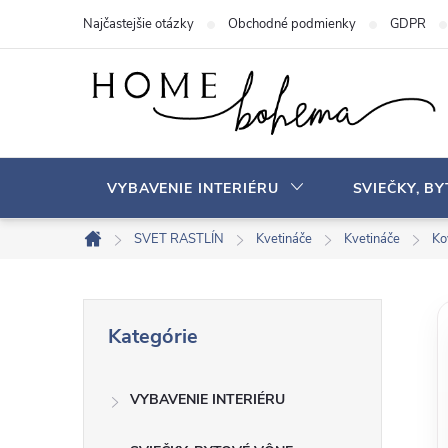
P
Najčastejšie otázky
Obchodné podmienky
GDPR
r
e
j
s
ť
n
VYBAVENIE INTERIÉRU
SVIEČKY, B
a
o
SVET RASTLÍN
Kvetináče
Kvetináče
Ko
D
b
o
s
m
B
P
a
o
Kategórie
r
v
h
o
e
s
VYBAVENIE INTERIÉRU
č
k