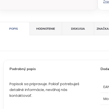
Zna
á
c
e
n
a
POPIS
HODNOTENIE
DISKUSIA
ZNAČKA
:
Podrobný popis
Doda
Popisok sa pripravuje. Pokiaľ potrebuješ
EA
detailné informácie, neváhaj nás
kontaktovať.
Mo