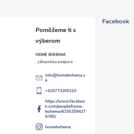
Facebook
HOME BOHEMA
info
@
homebohema.s
k
+420773205310
https://www.faceboo
k.com/people/home-
bohema/6155259427
6785/
homebohema