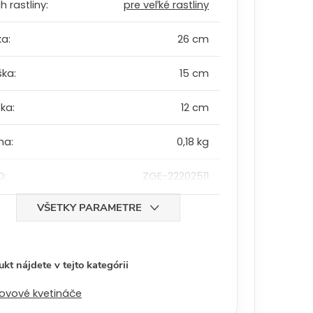
h rastliny
:
pre veľké rastliny
ka
:
26 cm
ška
:
15 cm
bka
:
12 cm
ha
:
0,18 kg
D
:
ZGE-22202511
VŠETKY PARAMETRE
kt nájdete v tejto kategórii
ovové kvetináče