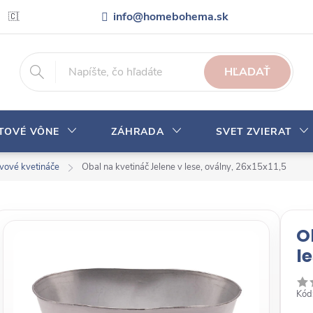
info@homebohema.sk
🇨🇿 Pro zákazníky z České republiky
Veľkoobchodná spolupráca
HĽADAŤ
YTOVÉ VÔNE
ZÁHRADA
SVET ZVIERAT
vové kvetináče
Obal na kvetináč Jelene v lese, oválny, 26x15x11,5
O
le
Kód