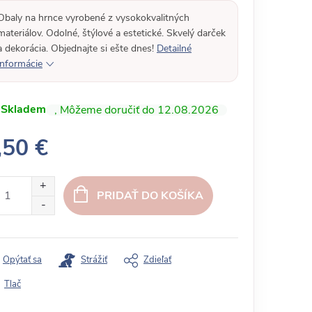
Obaly na hrnce vyrobené z vysokokvalitných
materiálov. Odolné, štýlové a estetické. Skvelý darček
a dekorácia. Objednajte si ešte dnes!
Detailné
informácie
Skladem
12.08.2026
,50 €
PRIDAŤ DO KOŠÍKA
Opýtať sa
Strážiť
Zdieľať
Tlač