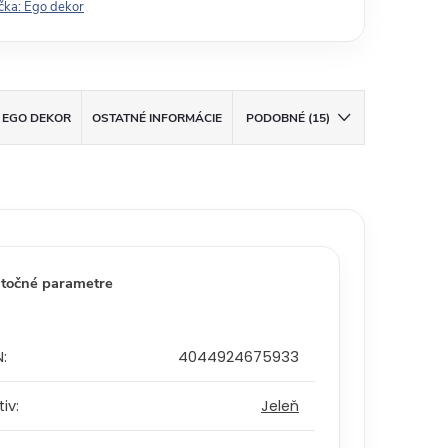
čka:
Ego dekor
EGO DEKOR
OSTATNÉ INFORMÁCIE
PODOBNÉ (15)
točné parametre
N
:
4044924675933
tiv
:
Jeleň