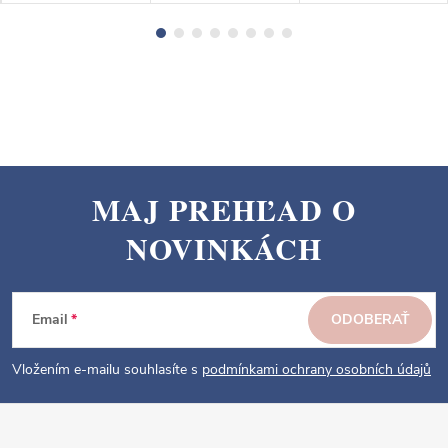
MAJ PREHĽAD O
Z
NOVINKÁCH
á
p
ä
Email
ODOBERAŤ
t
i
Vložením e-mailu souhlasíte s
podmínkami ochrany osobních údajů
e