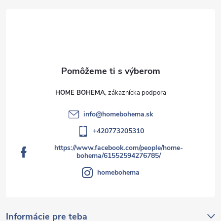
HOME BOHEMA
info
@
homebohema.sk
+420773205310
https://www.facebook.com/people/home-
bohema/61552594276785/
homebohema
Informácie pre teba