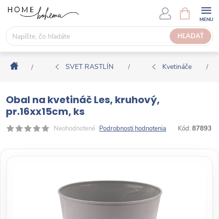
P
N
Á
r
K
e
HĽADAŤ
U
j
P
s
N
Domov
ť
SVET RASTLÍN
Kvetináče
/
/
/
Ý
n
K
a
O
Obal na kvetináč Les, kruhový,
o
Š
pr.16xx15cm, ks
b
Í
s
Neohodnotené
Podrobnosti hodnotenia
Kód:
87893
K
a
h