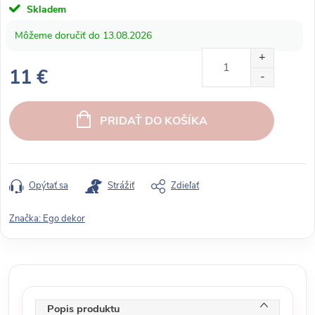
Skladem
13.08.2026
11 €
J
e
PRIDAŤ DO KOŠÍKA
d
n
o
t
Opýtať sa
Strážiť
Zdieľať
k
o
Značka:
Ego dekor
v
á
c
e
n
Popis produktu