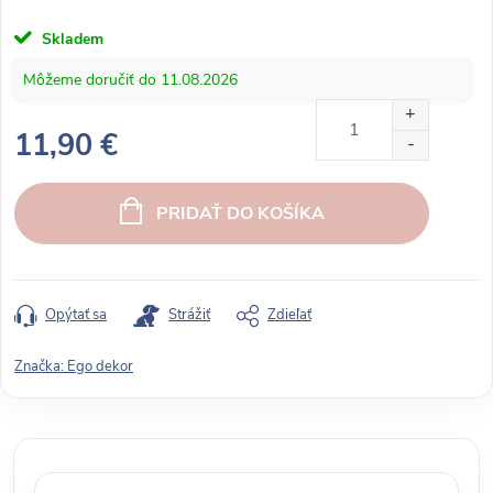
Skladem
11.08.2026
11,90 €
J
e
PRIDAŤ DO KOŠÍKA
d
n
o
t
Opýtať sa
Strážiť
Zdieľať
k
o
Značka:
Ego dekor
v
á
c
e