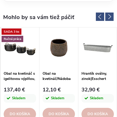
SADA 3 ks
Ručná práca
Obal na kvetináč s
Obal na
Hrantík oválny,
igelitovou výplňou,
kvetináč/Nádoba
zinok|Esschert
33x20x31|40x21x3
SeaUp,
Design
137,40 €
12,10 €
32,90 €
6|48x22x45cm,
pr.14/x11cm, ks
Sada 3 ks
Skladem
Skladem
Skladem
DO KOŠÍKA
DO KOŠÍKA
DO KOŠÍKA