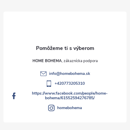
HOME BOHEMA
info
@
homebohema.sk
+420773205310
https://www.facebook.com/people/home-
bohema/61552594276785/
homebohema