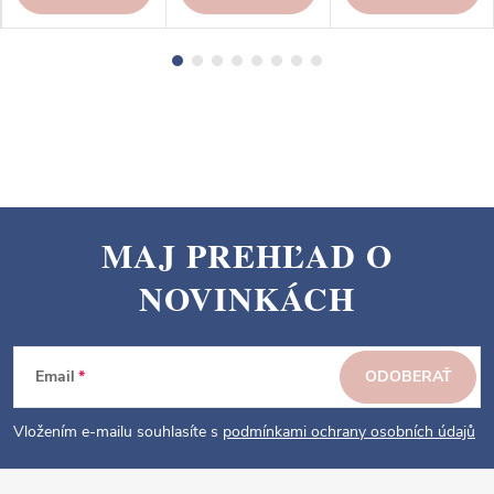
MAJ PREHĽAD O
Z
NOVINKÁCH
á
p
ä
Email
ODOBERAŤ
t
i
Vložením e-mailu souhlasíte s
podmínkami ochrany osobních údajů
e