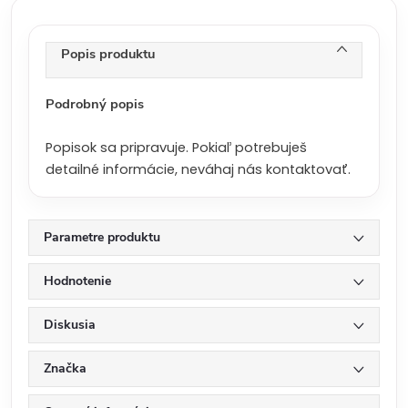
c
e
n
Popis produktu
a
:
Podrobný popis
Popisok sa pripravuje. Pokiaľ potrebuješ
detailné informácie, neváhaj nás kontaktovať.
Parametre produktu
Hodnotenie
Diskusia
Značka