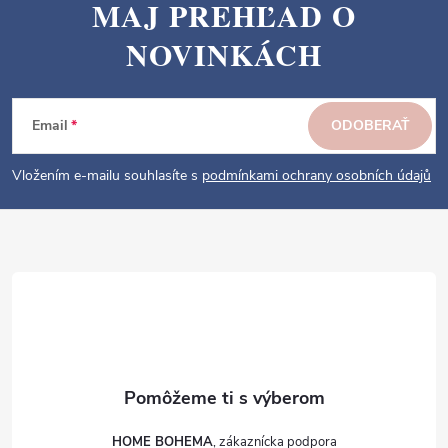
MAJ PREHĽAD O
Z
NOVINKÁCH
á
p
ä
Email
ODOBERAŤ
t
i
Vložením e-mailu souhlasíte s
podmínkami ochrany osobních údajů
e
HOME BOHEMA