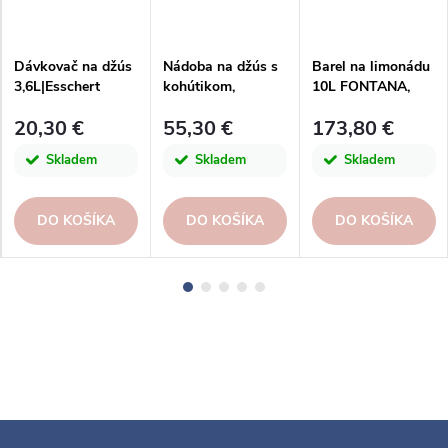
Dávkovač na džús
Nádoba na džús s
Barel na limonádu
3,6L|Esschert
kohútikom,
10L FONTANA,
Design
11L|San Miguel
biela|Casafina
20,30 €
55,30 €
173,80 €
Skladem
Skladem
Skladem
DO KOŠÍKA
DO KOŠÍKA
DO KOŠÍKA