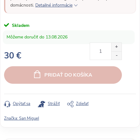
domácnosti.
Detailné informácie
Skladem
13.08.2026
30 €
J
e
PRIDAŤ DO KOŠÍKA
d
n
o
t
Opýtať sa
Strážiť
Zdieľať
k
o
Značka:
San Miguel
v
á