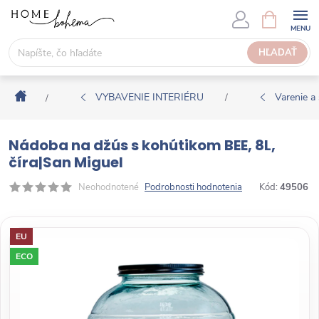
P
N
Á
r
K
e
HĽADAŤ
U
j
P
s
N
Domov
ť
VYBAVENIE INTERIÉRU
Varenie a 
/
/
Ý
n
K
a
O
Nádoba na džús s kohútikom BEE, 8L,
o
Š
číra|San Miguel
b
Í
s
Neohodnotené
Podrobnosti hodnotenia
Kód:
49506
K
a
h
EU
ECO