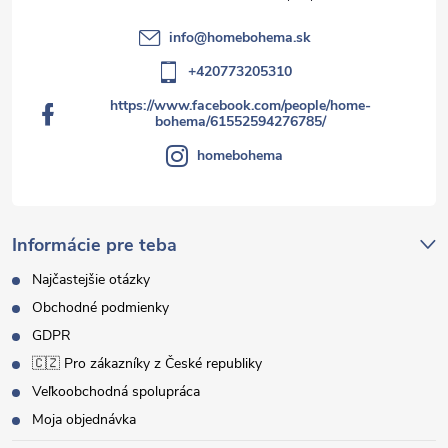
info
@
homebohema.sk
+420773205310
https://www.facebook.com/people/home-
bohema/61552594276785/
homebohema
Informácie pre teba
Najčastejšie otázky
Obchodné podmienky
GDPR
🇨🇿 Pro zákazníky z České republiky
Veľkoobchodná spolupráca
Moja objednávka