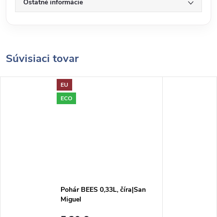
Ostatné informácie
Súvisiaci tovar
EU
ECO
Pohár BEES 0,33L, číra|San
Miguel