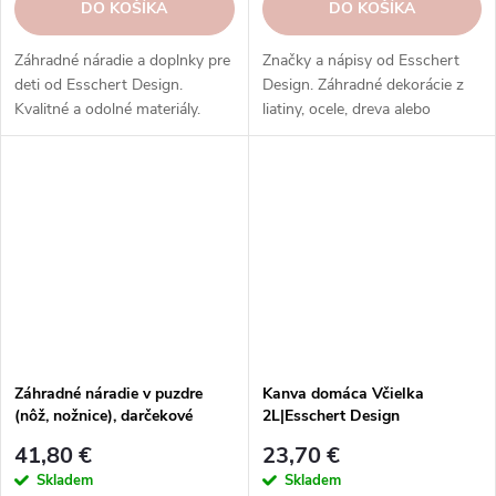
DO KOŠÍKA
DO KOŠÍKA
Záhradné náradie a doplnky pre
Značky a nápisy od Esschert
deti od Esschert Design.
Design. Záhradné dekorácie z
Kvalitné a odolné materiály.
liatiny, ocele, dreva alebo
Zábava, vzdelávanie a
bridlice. Objednajte si ešte
bezpečnosť pre našich
dnes.
najmenších.
Záhradné náradie v puzdre
Kanva domáca Včielka
(nôž, nožnice), darčekové
2L|Esschert Design
balenie|Esschert Design
41,80 €
23,70 €
Skladem
Skladem