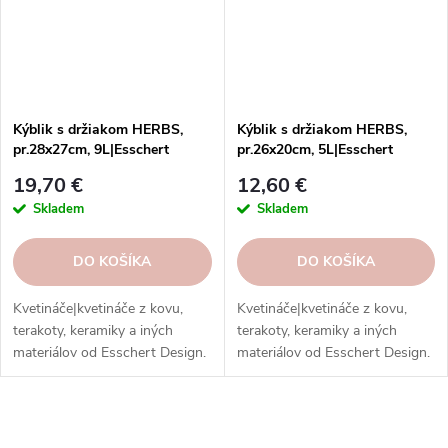
Kýblik s držiakom HERBS,
Kýblik s držiakom HERBS,
pr.28x27cm, 9L|Esschert
pr.26x20cm, 5L|Esschert
Design
Design
19,70 €
12,60 €
Skladem
Skladem
DO KOŠÍKA
DO KOŠÍKA
Kvetináče|kvetináče z kovu,
Kvetináče|kvetináče z kovu,
terakoty, keramiky a iných
terakoty, keramiky a iných
materiálov od Esschert Design.
materiálov od Esschert Design.
Štýlové a kvalitné doplnky pre
Štýlové a kvalitné doplnky pre
vaše rastliny.
vaše rastliny.
O