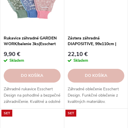
Rukavice záhradné GARDEN
Zástera záhradná
WORK/balenie 3ks|Esschert
DIAPOSITIVE, 99x110cm |
Design
Esschert Design
9,90 €
22,10 €
Skladem
Skladem
DO KOŠÍKA
DO KOŠÍKA
Záhradné rukavice Esschert
Záhradné oblečenie Esschert
Design na pohodlné a bezpečné
Design. Funkčné oblečenie z
záhradníčenie. Kvalitné a odolné
kvalitných materiálov.
materiály, rôzne veľkosti, farby a
Objednajte si v našom e-shope
SET
SET
vzory.
a užívajte si záhradkárčenie
štýlovo a pohodlne.