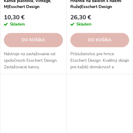
Kanva plastová, Vintage,
Hrantík na balkón s hákmi
M|Esschert Design
Ruže|Esschert Design
10,30 €
26,30 €
Skladem
Skladem
DO KOŠÍKA
DO KOŠÍKA
Nástroje na zavlažovanie od
Príslušenstvo pre hrnce
spoločnosti Esschert Design.
Esschert Design. Kvalitný dizajn
Zavlažovacie kanvy,
pre každú domácnosť a
postrekovače, striekačky,
záhradu.
hadice, postrekovače a ďalšie
nástroje z rôznych materiálov.