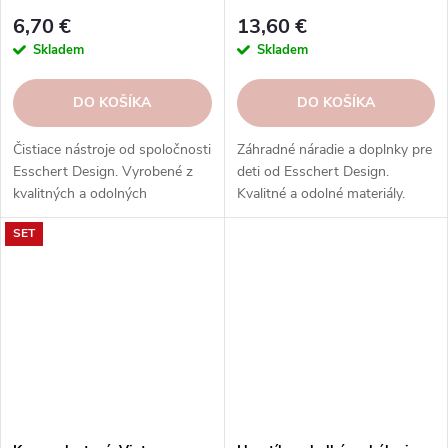
6,70 €
13,60 €
Skladem
Skladem
DO KOŠÍKA
DO KOŠÍKA
Čistiace nástroje od spoločnosti
Záhradné náradie a doplnky pre
Esschert Design. Vyrobené z
deti od Esschert Design.
kvalitných a odolných
Kvalitné a odolné materiály.
materiálov s ergonomickým
Zábava, vzdelávanie a
SET
dizajnom. Vhodné pre
bezpečnosť pre našich
domácnosť a záhradu.
najmenších.