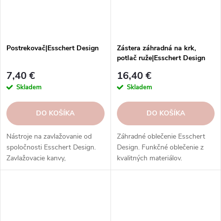
Postrekovač|Esschert Design
Zástera záhradná na krk,
potlač ruže|Esschert Design
7,40 €
16,40 €
Skladem
Skladem
DO KOŠÍKA
DO KOŠÍKA
Nástroje na zavlažovanie od
Záhradné oblečenie Esschert
spoločnosti Esschert Design.
Design. Funkčné oblečenie z
Zavlažovacie kanvy,
kvalitných materiálov.
postrekovače, striekačky,
Objednajte si v našom e-shope
hadice, postrekovače a ďalšie
a užívajte si záhradkárčenie
nástroje z rôznych materiálov.
štýlovo a pohodlne.