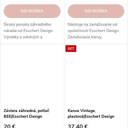
DO KOŠÍKA
DO KOŠÍKA
Široká ponuka záhradného
Nástroje na zavlažovanie od
náradia od Esschert Design.
spoločnosti Esschert Design.
Výrobky z odolných a
Zavlažovacie kanvy,
ekologických materiálov. Kvalita,
postrekovače, striekačky,
SET
praktickosť, štýl.
hadice, postrekovače a ďalšie
nástroje z rôznych materiálov.
Zástera záhradná, potlač
Kanva Vintage,
BEE|Esschert Design
plastová|Esschert Design
20 €
37,40 €