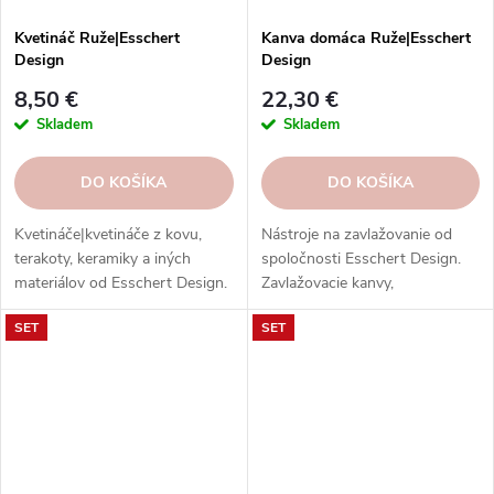
Kvetináč Ruže|Esschert
Kanva domáca Ruže|Esschert
Design
Design
8,50 €
22,30 €
Skladem
Skladem
DO KOŠÍKA
DO KOŠÍKA
Kvetináče|kvetináče z kovu,
Nástroje na zavlažovanie od
terakoty, keramiky a iných
spoločnosti Esschert Design.
materiálov od Esschert Design.
Zavlažovacie kanvy,
Štýlové a kvalitné doplnky pre
postrekovače, striekačky,
SET
SET
vaše rastliny.
hadice, postrekovače a ďalšie
nástroje z rôznych materiálov.