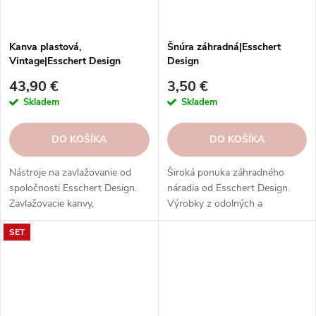
Kanva plastová,
Šnúra záhradná|Esschert
Vintage|Esschert Design
Design
43,90 €
3,50 €
Skladem
Skladem
DO KOŠÍKA
DO KOŠÍKA
Nástroje na zavlažovanie od
Široká ponuka záhradného
spoločnosti Esschert Design.
náradia od Esschert Design.
Zavlažovacie kanvy,
Výrobky z odolných a
postrekovače, striekačky,
ekologických materiálov. Kvalita,
SET
hadice, postrekovače a ďalšie
praktickosť, štýl.
nástroje z rôznych materiálov.