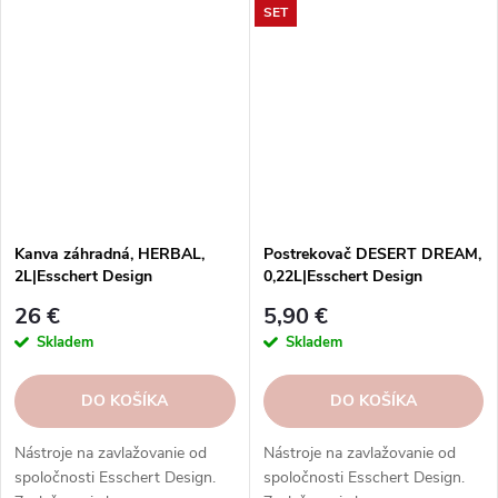
SET
hadice, postrekovače a ďalšie
hadice, postrekovače a ďalšie
nástroje z rôznych materiálov.
nástroje z rôznych materiálov.
Kanva záhradná, HERBAL,
Postrekovač DESERT DREAM,
2L|Esschert Design
0,22L|Esschert Design
26 €
5,90 €
Skladem
Skladem
DO KOŠÍKA
DO KOŠÍKA
Nástroje na zavlažovanie od
Nástroje na zavlažovanie od
spoločnosti Esschert Design.
spoločnosti Esschert Design.