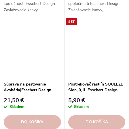
spoločnosti Esschert Design.
spoločnosti Esschert Design.
Zavlažovacie kanvy,
Zavlažovacie kanvy,
postrekovače, striekačky,
postrekovače, striekačky,
SET
hadice, postrekovače a ďalšie
hadice, postrekovače a ďalšie
nástroje z rôznych materiálov.
nástroje z rôznych materiálov.
Súprava na pestovanie
Postrekovač rastlín SQUEEZE
Avokáda|Esschert Design
Slon, 0,1L|Esschert Design
21,50 €
5,90 €
Skladem
Skladem
DO KOŠÍKA
DO KOŠÍKA