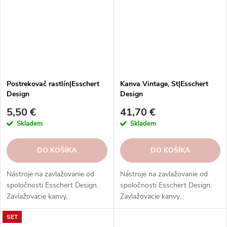
Postrekovač rastlín|Esschert
Kanva Vintage, St|Esschert
Design
Design
5,50 €
41,70 €
Skladem
Skladem
DO KOŠÍKA
DO KOŠÍKA
Nástroje na zavlažovanie od
Nástroje na zavlažovanie od
spoločnosti Esschert Design.
spoločnosti Esschert Design.
Zavlažovacie kanvy,
Zavlažovacie kanvy,
postrekovače, striekačky,
postrekovače, striekačky,
SET
hadice, postrekovače a ďalšie
hadice, postrekovače a ďalšie