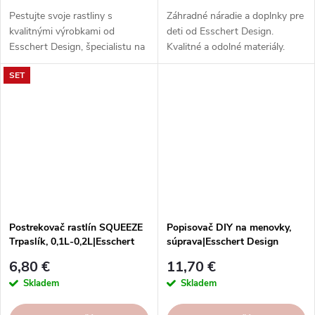
Pestujte svoje rastliny s
Záhradné náradie a doplnky pre
kvalitnými výrobkami od
deti od Esschert Design.
Esschert Design, špecialistu na
Kvalitné a odolné materiály.
záhradníctvo.
Zábava, vzdelávanie a
SET
bezpečnosť pre našich
najmenších.
Postrekovač rastlín SQUEEZE
Popisovač DIY na menovky,
Trpaslík, 0,1L-0,2L|Esschert
súprava|Esschert Design
Design
6,80 €
11,70 €
Skladem
Skladem