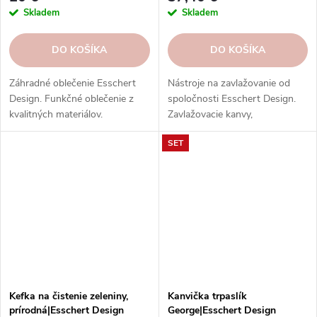
Skladem
Skladem
DO KOŠÍKA
DO KOŠÍKA
Záhradné oblečenie Esschert
Nástroje na zavlažovanie od
Design. Funkčné oblečenie z
spoločnosti Esschert Design.
kvalitných materiálov.
Zavlažovacie kanvy,
Objednajte si v našom e-shope
postrekovače, striekačky,
SET
a užívajte si záhradkárčenie
hadice, postrekovače a ďalšie
štýlovo a pohodlne.
nástroje z rôznych materiálov.
Kefka na čistenie zeleniny,
Kanvička trpaslík
prírodná|Esschert Design
George|Esschert Design