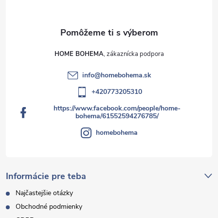
s
u
HOME BOHEMA
info
@
homebohema.sk
+420773205310
https://www.facebook.com/people/home-
bohema/61552594276785/
homebohema
Informácie pre teba
Najčastejšie otázky
Obchodné podmienky