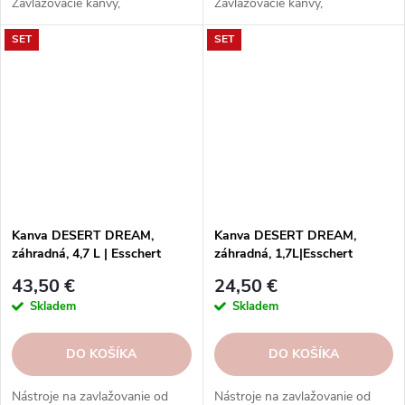
Zavlažovacie kanvy,
Zavlažovacie kanvy,
postrekovače, striekačky,
postrekovače, striekačky,
SET
SET
hadice, postrekovače a ďalšie
hadice, postrekovače a ďalšie
nástroje z rôznych materiálov.
nástroje z rôznych materiálov.
Kanva DESERT DREAM,
Kanva DESERT DREAM,
záhradná, 4,7 L | Esschert
záhradná, 1,7L|Esschert
Design
Design
43,50 €
24,50 €
Skladem
Skladem
DO KOŠÍKA
DO KOŠÍKA
Nástroje na zavlažovanie od
Nástroje na zavlažovanie od