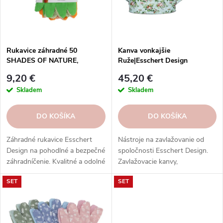
p
r
r
o
o
d
d
u
Rukavice záhradné 50
Kanva vonkajšie
u
SHADES OF NATURE,
Ruže|Esschert Design
k
11x23x1cm/4T|Esschert
k
t
9,20 €
45,20 €
Design
t
o
Skladem
Skladem
o
v
v
DO KOŠÍKA
DO KOŠÍKA
Záhradné rukavice Esschert
Nástroje na zavlažovanie od
Design na pohodlné a bezpečné
spoločnosti Esschert Design.
záhradníčenie. Kvalitné a odolné
Zavlažovacie kanvy,
materiály, rôzne veľkosti, farby a
postrekovače, striekačky,
SET
SET
vzory.
hadice, postrekovače a ďalšie
nástroje z rôznych materiálov.