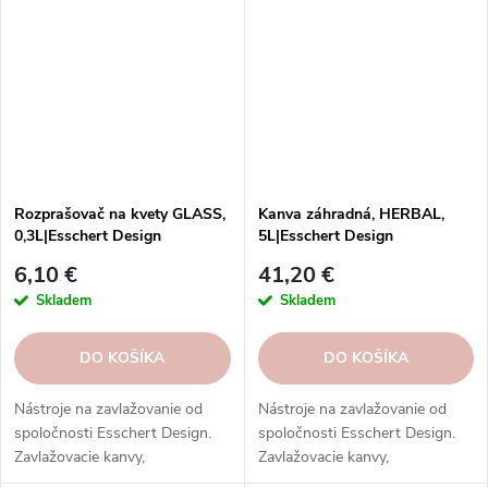
nástroje z rôznych materiálov.
nástroje z rôznych materiálov.
Rozprašovač na kvety GLASS,
Kanva záhradná, HERBAL,
0,3L|Esschert Design
5L|Esschert Design
6,10 €
41,20 €
Skladem
Skladem
DO KOŠÍKA
DO KOŠÍKA
Nástroje na zavlažovanie od
Nástroje na zavlažovanie od
spoločnosti Esschert Design.
spoločnosti Esschert Design.
Zavlažovacie kanvy,
Zavlažovacie kanvy,
postrekovače, striekačky,
postrekovače, striekačky,