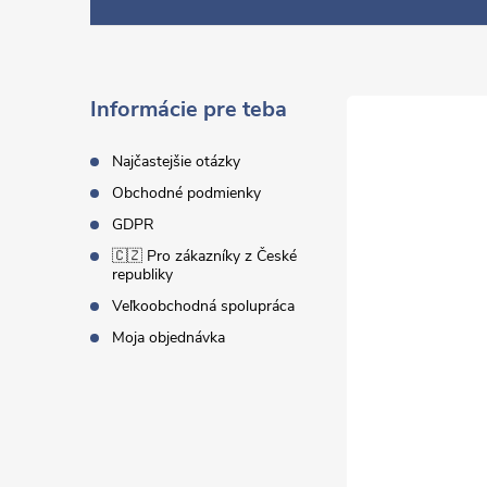
á
p
ä
Informácie pre teba
t
Najčastejšie otázky
Obchodné podmienky
i
GDPR
🇨🇿 Pro zákazníky z České
e
republiky
Veľkoobchodná spolupráca
Moja objednávka