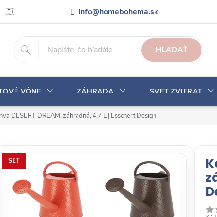
info@homebohema.sk
🇨🇿 Pro zákazníky z České republiky
Veľkoobchodná spolupráca
HĽADAŤ
YTOVÉ VÔNE
ZÁHRADA
SVET ZVIERAT
nva DESERT DREAM, záhradná, 4,7 L | Esschert Design
K
SET
z
D