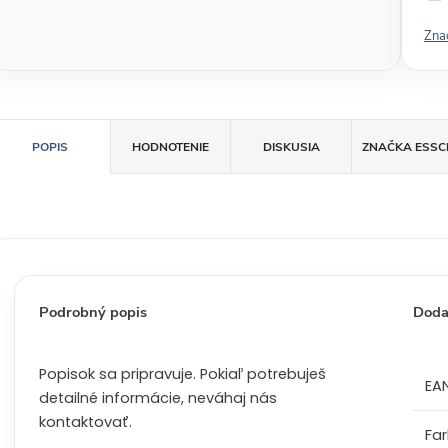
v
Zna
á
c
e
n
a
POPIS
HODNOTENIE
DISKUSIA
ZNAČKA
ESSC
:
Podrobný popis
Doda
Popisok sa pripravuje. Pokiaľ potrebuješ
EA
detailné informácie, neváhaj nás
kontaktovať.
Fa