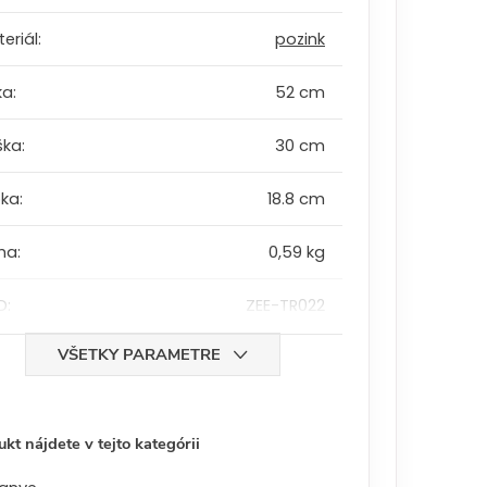
eriál
:
pozink
ka
:
52 cm
ška
:
30 cm
bka
:
18.8 cm
ha
:
0,59 kg
D
:
ZEE-TR022
VŠETKY PARAMETRE
kt nájdete v tejto kategórii