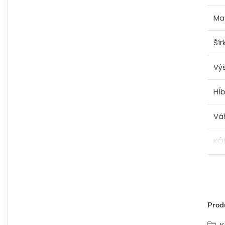
Mat
Šír
Vý
Hĺ
Vá
KÓ
Produ