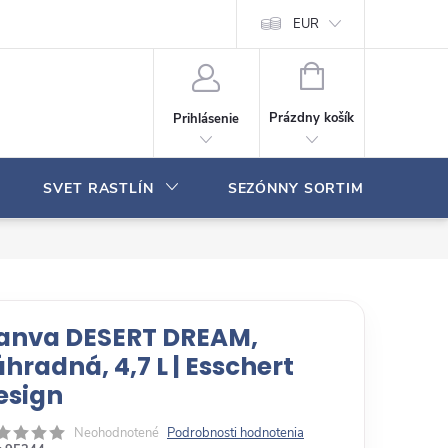
Moja objednávka
EUR
N
Á
Prázdny košík
Prihlásenie
K
U
P
SVET RASTLÍN
SEZÓNNY SORTIMENT
N
Ý
K
O
Š
Í
K
anva DESERT DREAM,
áhradná, 4,7 L | Esschert
esign
Neohodnotené
Podrobnosti hodnotenia