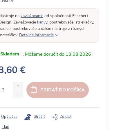
:
95244
Nástroje na
zavlažovanie
od spoločnosti Esschert
Design. Zavlažovacie
kanvy
, postrekovače, striekačky,
hadice, postrekovače a ďalšie nástroje z rôznych
materiálov.
Detailné informácie
Skladem
13.08.2026
3,60 €
PRIDAŤ DO KOŠÍKA
Opýtať sa
Strážiť
Zdieľať
Tlač