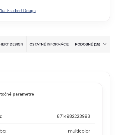
čka:
Esschert Design
HERT DESIGN
OSTATNÉ INFORMÁCIE
PODOBNÉ (15)
točné parametre
N
:
8714982223983
rba
:
multicolor