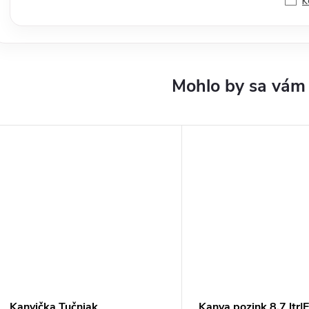
K
Kanvička Tučniak
Kanva pozink 8,7 ltr|