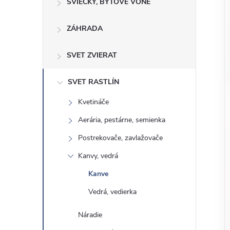
o
SVIEČKY, BYTOVÉ VÔNE
n
č
ZÁHRADA
ý
i
ť
p
SVET ZVIERAT
k
a
a
SVET RASTLÍN
t
Kvetináče
e
n
g
Aerária, pestárne, semienka
ó
e
Postrekovače, zavlažovače
r
Kanvy, vedrá
l
i
Kanve
e
Vedrá, vedierka
Náradie