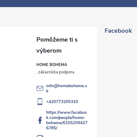
Facebook
HOME BOHEMA
info
@
homebohema.s
k
+420773205310
https://www.faceboo
k.com/people/home-
bohema/6155259427
6785/