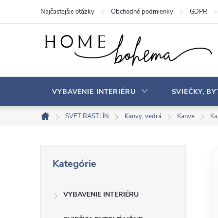
P
Najčastejšie otázky
Obchodné podmienky
GDPR
r
e
j
s
ť
n
VYBAVENIE INTERIÉRU
SVIEČKY, B
a
o
SVET RASTLÍN
Kanvy, vedrá
Kanve
Ka
D
b
o
s
m
B
P
a
o
Kategórie
r
v
h
o
e
s
VYBAVENIE INTERIÉRU
č
k