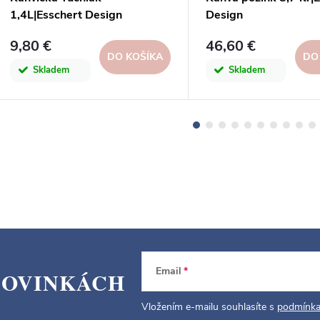
1,4L|Esschert Design
Design
9,80 €
46,60 €
DO KOŠÍKA
DO
Skladem
Skladem
Email
NOVINKÁCH
Vložením e-mailu souhlasíte s
podmínka