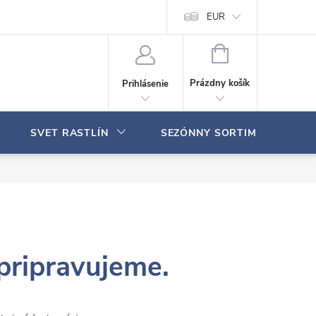
Moja objednávka
EUR
N
Á
Prázdny košík
Prihlásenie
K
U
P
SVET RASTLÍN
SEZÓNNY SORTIMENT
N
Ý
K
O
Š
Í
K
pripravujeme.