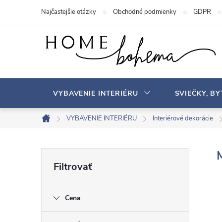
P
Najčastejšie otázky
Obchodné podmienky
GDPR
r
e
j
s
ť
n
VYBAVENIE INTERIÉRU
SVIEČKY, B
a
o
VYBAVENIE INTERIÉRU
Interiérové ​​dekorácie
D
b
o
s
m
B
a
o
v
h
o
Cena
č