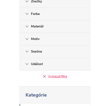
Značky
n
ý
Farba
p
Materiál
a
Motiv
n
Sezóna
e
Událost
l
Vymazať filtre
P
Kategórie
r
e