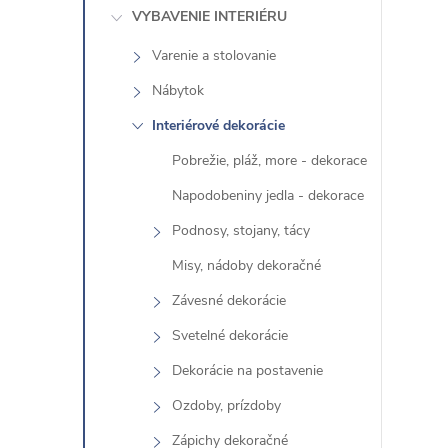
s
VYBAVENIE INTERIÉRU
k
Varenie a stolovanie
o
Nábytok
č
i
Interiérové ​​dekorácie
ť
Pobrežie, pláž, more - dekorace
k
Napodobeniny jedla - dekorace
a
Podnosy, stojany, tácy
t
e
Misy, nádoby dekoračné
g
Závesné dekorácie
ó
Svetelné dekorácie
r
Dekorácie na postavenie
i
e
Ozdoby, prízdoby
Zápichy dekoračné