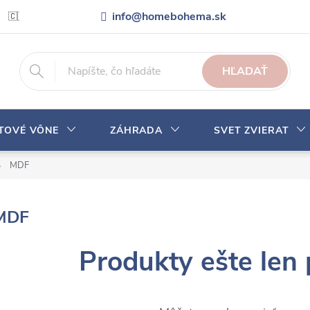
info@homebohema.sk
🇨🇿 Pro zákazníky z České republiky
Veľkoobchodná spolupráca
HĽADAŤ
YTOVÉ VÔNE
ZÁHRADA
SVET ZVIERAT
MDF
MDF
Produkty ešte len 