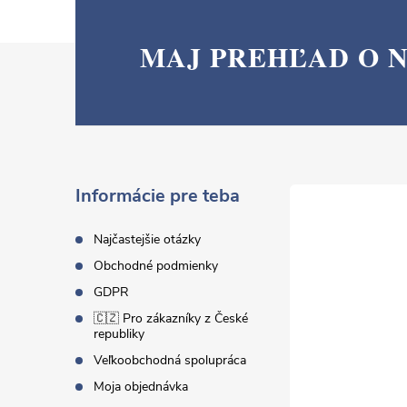
MAJ PREHĽAD O 
Z
á
p
ä
Informácie pre teba
t
Najčastejšie otázky
Obchodné podmienky
i
GDPR
🇨🇿 Pro zákazníky z České
e
republiky
Veľkoobchodná spolupráca
Moja objednávka