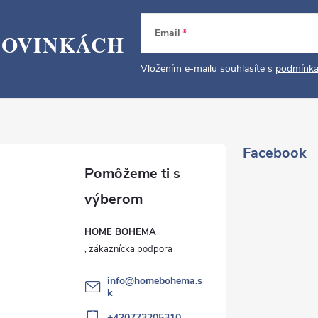
Email
NOVINKÁCH
Vložením e-mailu souhlasíte s
podmínka
Facebook
HOME BOHEMA
info
@
homebohema.s
k
+420773205310