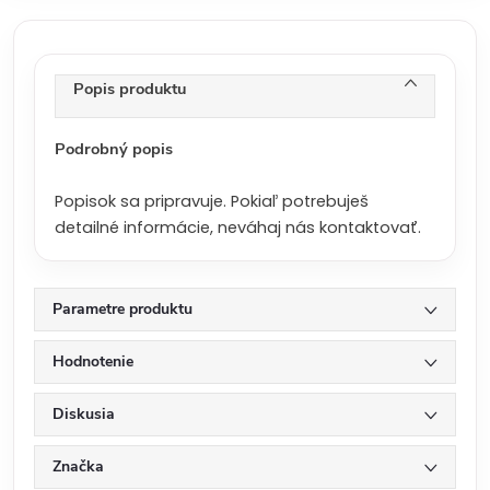
á
c
e
n
Popis produktu
a
:
Podrobný popis
Popisok sa pripravuje. Pokiaľ potrebuješ
detailné informácie, neváhaj nás kontaktovať.
Parametre produktu
Hodnotenie
Diskusia
Značka