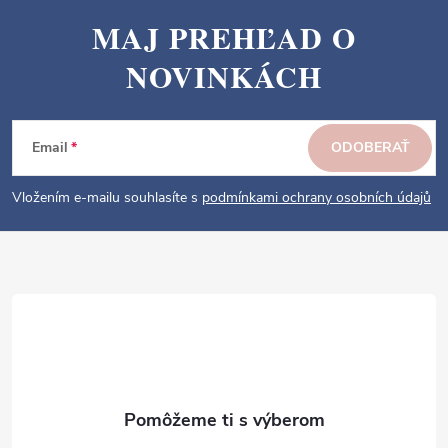
MAJ PREHĽAD O
Z
NOVINKÁCH
á
p
ä
Email
ODOBERAŤ
t
i
Vložením e-mailu souhlasíte s
podmínkami ochrany osobních údajů
e