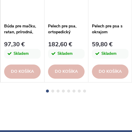
Búda pre mačku,
Pelech pre psa,
Pelech pre psa s
ratan, prírodná,
ortopedický
okrajom
45x45x72cm
100x70cm,
70x60x20cm, DOG
97,30 €
182,60 €
59,80 €
hnedosivá|Taupe|M
COCOON, sand
adison
Skladem
Skladem
Skladem
DO KOŠÍKA
DO KOŠÍKA
DO KOŠÍKA