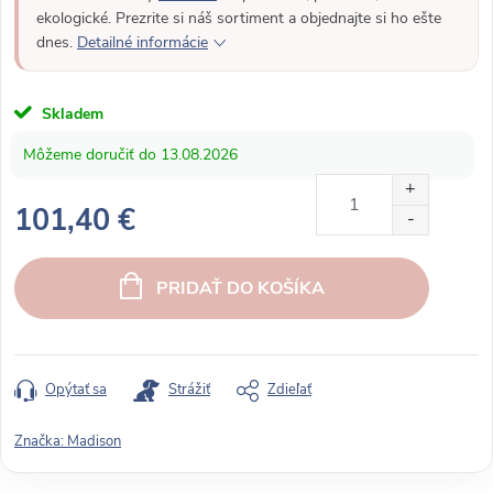
ekologické. Prezrite si náš sortiment a objednajte si ho ešte
dnes.
Detailné informácie
Skladem
13.08.2026
101,40 €
J
e
PRIDAŤ DO KOŠÍKA
d
n
o
t
Opýtať sa
Strážiť
Zdieľať
k
o
Značka:
Madison
v