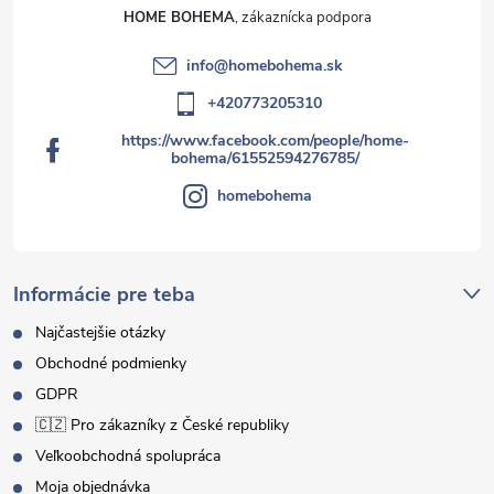
HOME BOHEMA
info
@
homebohema.sk
+420773205310
https://www.facebook.com/people/home-
bohema/61552594276785/
homebohema
Informácie pre teba
Najčastejšie otázky
Obchodné podmienky
GDPR
🇨🇿 Pro zákazníky z České republiky
Veľkoobchodná spolupráca
Moja objednávka