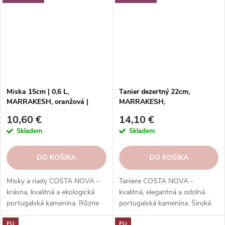
Miska 15cm | 0,6 L,
Tanier dezertný 22cm,
MARRAKESH, oranžová |
MARRAKESH,
Cumin | Costa Nova
prírodná/biela|Sable
10,60 €
14,10 €
Blanc|Costa Nova
Skladem
Skladem
DO KOŠÍKA
DO KOŠÍKA
Misky a riady COSTA NOVA -
Taniere COSTA NOVA -
krásna, kvalitná a ekologická
kvalitná, elegantná a odolná
portugalská kamenina. Rôzne
portugalská kamenina. Široká
tvary, farby, vzory a veľkosti.
ponuka kolekcií, tvarov, farieb a
EU
EU