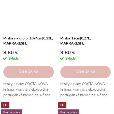
Miska na dip pr.10x4cm|0,13L,
Miska 12cm|0,27L,
MARRAKESH,
MARRAKESH,
oranžová|Cumin|Costa Nova
oranžová|Cumin|Costa Nova
8,80 €
9,80 €
Skladem
Skladem
DO KOŠÍKA
DO KOŠÍKA
Misky a riady COSTA NOVA -
Misky a riady COSTA NOVA -
krásna, kvalitná a ekologická
krásna, kvalitná a ekologická
portugalská kamenina. Rôzne
portugalská kamenina. Rôzne
tvary, farby, vzory a veľkosti.
tvary, farby, vzory a veľkosti.
EU
EU
Objednajte si ich v našom e-
Objednajte si ich v našom e-
shope.
shope.
Ručná práca
Ručná práca