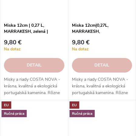
Miska 12cm | 0,27 L,
Miska 12cm|0,27L,
MARRAKESH, zelená |
MARRAKESH,
Eucalyptus | Costa Nova
modrá|Ciel|Costa Nova
9,80 €
9,80 €
Na dotaz
Na dotaz
DETAIL
DETAIL
Misky a riady COSTA NOVA -
Misky a riady COSTA NOVA -
krásna, kvalitná a ekologická
krásna, kvalitná a ekologická
portugalská kamenina. Rôzne
portugalská kamenina. Rôzne
tvary, farby, vzory a veľkosti.
tvary, farby, vzory a veľkosti.
EU
EU
Objednajte si ich v našom e-
Objednajte si ich v našom e-
shope.
shope.
Ručná práca
Ručná práca