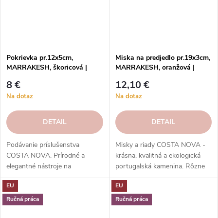
Pokrievka pr.12x5cm,
Miska na predjedlo pr.19x3cm,
MARRAKESH, škoricová |
MARRAKESH, oranžová |
Cannelle | Costa Nova
Cumin | Costa Nova
8 €
12,10 €
Na dotaz
Na dotaz
DETAIL
DETAIL
Podávanie príslušenstva
Misky a riady COSTA NOVA -
COSTA NOVA. Prírodné a
krásna, kvalitná a ekologická
elegantné nástroje na
portugalská kamenina. Rôzne
servírovanie jedla.
tvary, farby, vzory a veľkosti.
EU
EU
Vysokokvalitné, odolné a ľahko
Objednajte si ich v našom e-
sa čistia.
shope.
Ručná práca
Ručná práca