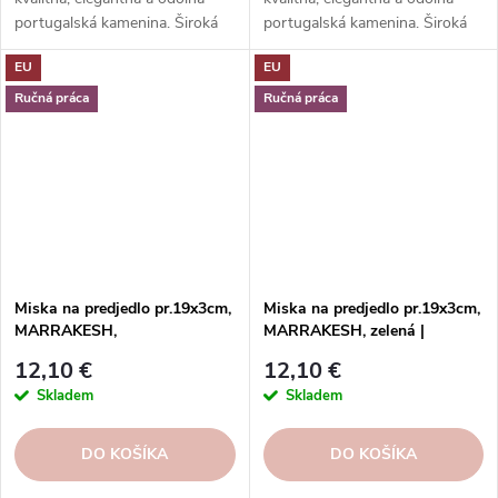
portugalská kamenina. Široká
portugalská kamenina. Široká
ponuka kolekcií, tvarov, farieb a
ponuka kolekcií, tvarov, farieb a
EU
EU
funkcií. Objednávajte v našom
funkcií. Objednávajte v našom
e-shope.
e-shope.
Ručná práca
Ručná práca
Miska na predjedlo pr.19x3cm,
Miska na predjedlo pr.19x3cm,
MARRAKESH,
MARRAKESH, zelená |
prírodná/biela|Sable
Eucalyptus | Costa Nova
12,10 €
12,10 €
Blanc|Costa Nova
Skladem
Skladem
DO KOŠÍKA
DO KOŠÍKA