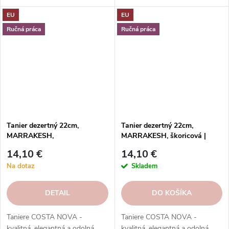
ponuka kolekcií, tvarov, farieb a
ponuka kolekcií, tvarov, farieb a
EU
EU
funkcií. Objednávajte v našom
funkcií. Objednávajte v našom
e-shope.
e-shope.
Ručná práca
Ručná práca
Tanier dezertný 22cm,
Tanier dezertný 22cm,
MARRAKESH,
MARRAKESH, škoricová |
modrá|Ciel|Costa Nova
Cannelle | Costa Nova
14,10 €
14,10 €
Na dotaz
Skladem
DETAIL
DO KOŠÍKA
Taniere COSTA NOVA -
Taniere COSTA NOVA -
kvalitná, elegantná a odolná
kvalitná, elegantná a odolná