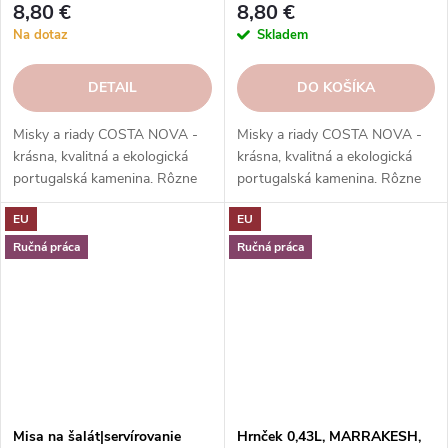
8,80 €
8,80 €
Nova
Na dotaz
Skladem
DETAIL
DO KOŠÍKA
Misky a riady COSTA NOVA -
Misky a riady COSTA NOVA -
krásna, kvalitná a ekologická
krásna, kvalitná a ekologická
portugalská kamenina. Rôzne
portugalská kamenina. Rôzne
tvary, farby, vzory a veľkosti.
tvary, farby, vzory a veľkosti.
EU
EU
Objednajte si ich v našom e-
Objednajte si ich v našom e-
shope.
shope.
Ručná práca
Ručná práca
Misa na šalát|servírovanie
Hrnček 0,43L, MARRAKESH,