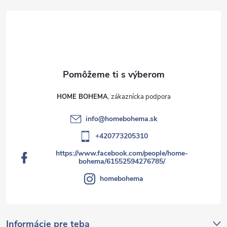
ý
p
i
s
u
HOME BOHEMA
info
@
homebohema.sk
+420773205310
https://www.facebook.com/people/home-
bohema/61552594276785/
homebohema
Informácie pre teba