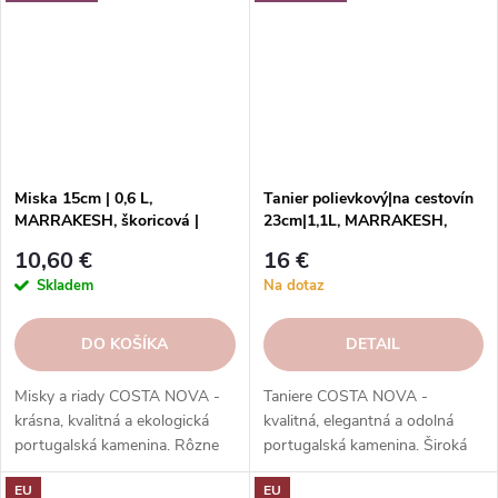
Miska 15cm | 0,6 L,
Tanier polievkový|na cestovín
MARRAKESH, škoricová |
23cm|1,1L, MARRAKESH,
Cannelle | Costa Nova
zelená|Eucalyptus|Costa Nova
10,60 €
16 €
Skladem
Na dotaz
DO KOŠÍKA
DETAIL
Misky a riady COSTA NOVA -
Taniere COSTA NOVA -
krásna, kvalitná a ekologická
kvalitná, elegantná a odolná
portugalská kamenina. Rôzne
portugalská kamenina. Široká
tvary, farby, vzory a veľkosti.
ponuka kolekcií, tvarov, farieb a
EU
EU
Objednajte si ich v našom e-
funkcií. Objednávajte v našom