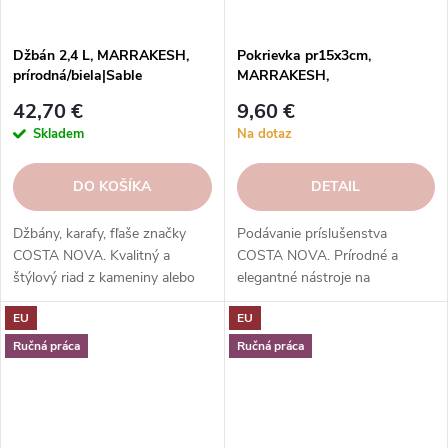
Džbán 2,4 L, MARRAKESH,
Pokrievka pr15x3cm,
prírodná/biela|Sable
MARRAKESH,
Blanc|Costa Nova
prírodná/biela|Sable
42,70 €
9,60 €
Blanc|Costa Nova
Skladem
Na dotaz
DO KOŠÍKA
DETAIL
Džbány, karafy, fľaše značky
Podávanie príslušenstva
COSTA NOVA. Kvalitný a
COSTA NOVA. Prírodné a
štýlový riad z kameniny alebo
elegantné nástroje na
kvalitného skla. Rôzne kolekcie,
servírovanie jedla.
EU
EU
farby a dekory. Odolné,
Vysokokvalitné, odolné a ľahko
bezpečné a ľahko umývateľné.
sa čistia.
Ručná práca
Ručná práca