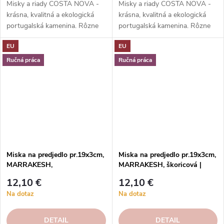
Misky a riady COSTA NOVA -
Misky a riady COSTA NOVA -
krásna, kvalitná a ekologická
krásna, kvalitná a ekologická
portugalská kamenina. Rôzne
portugalská kamenina. Rôzne
tvary, farby, vzory a veľkosti.
tvary, farby, vzory a veľkosti.
EU
EU
Objednajte si ich v našom e-
Objednajte si ich v našom e-
shope.
shope.
Ručná práca
Ručná práca
Miska na predjedlo pr.19x3cm,
Miska na predjedlo pr.19x3cm,
MARRAKESH,
MARRAKESH, škoricová |
modrá|Ciel|Costa Nova
Cannelle | Costa Nova
12,10 €
12,10 €
Na dotaz
Na dotaz
DETAIL
DETAIL