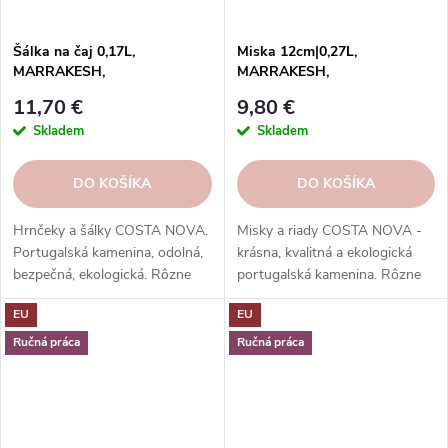
Šálka na čaj 0,17L,
Miska 12cm|0,27L,
MARRAKESH,
MARRAKESH,
prírodná/biela|Sable
prírodná/biela|Sable
11,70 €
9,80 €
Blanc|Costa Nova
Blanc|Costa Nova
Skladem
Skladem
DO KOŠÍKA
DO KOŠÍKA
Hrnčeky a šálky COSTA NOVA.
Misky a riady COSTA NOVA -
Portugalská kamenina, odolná,
krásna, kvalitná a ekologická
bezpečná, ekologická. Rôzne
portugalská kamenina. Rôzne
tvary, farby, vzory. Ideálne na
tvary, farby, vzory a veľkosti.
EU
EU
kávu, espresso, cappuccino,
Objednajte si ich v našom e-
lungo, čaj, kakao a iné.
shope.
Ručná práca
Ručná práca