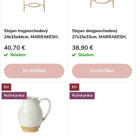
p
r
r
o
o
d
d
u
Stojan trojposchodový
Stojan dvojposchodový
u
24x15x44cm, MARRAKESH,
27x15x33cm, MARRAKESH,
k
zlatá | Gold | Costa Nova
zlatá | Gold | Costa Nova
k
t
40,70 €
38,90 €
t
o
Skladem
Skladem
o
v
v
DO KOŠÍKA
DO KOŠÍKA
EU
EU
Ručná práca
Ručná práca