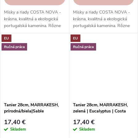
Misky a riady COSTA NOVA -
Misky a riady COSTA NOVA -
krásna, kvalitná a ekologická
krásna, kvalitná a ekologická
portugalská kamenina. Rôzne
portugalská kamenina. Rôzne
tvary, farby, vzory a veľkosti.
tvary, farby, vzory a veľkosti.
EU
EU
Objednajte si ich v našom e-
Objednajte si ich v našom e-
shope.
shope.
Ručná práca
Ručná práca
Tanier 28cm, MARRAKESH,
Tanier 28cm, MARRAKESH,
prírodná/biela|Sable
zelená | Eucalyptus | Costa
Blanc|Costa Nova
Nova
17,40 €
17,40 €
Skladem
Skladem