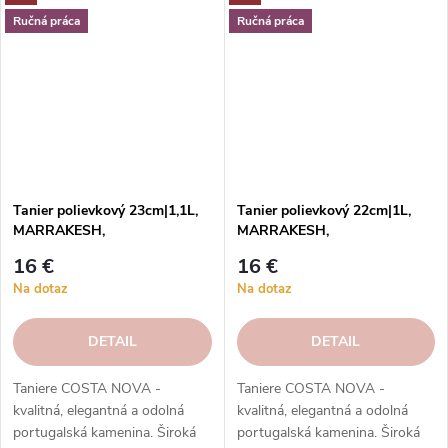
shope.
e-shope.
Ručná práca
Ručná práca
Tanier polievkový 23cm|1,1L,
Tanier polievkový 22cm|1L,
MARRAKESH,
MARRAKESH,
prírodná/biela|Sable
prírodná/biela|Sable
16 €
16 €
Blanc|Costa Nova
Blanc|Costa Nova
Na dotaz
Na dotaz
DETAIL
DETAIL
Taniere COSTA NOVA -
Taniere COSTA NOVA -
kvalitná, elegantná a odolná
kvalitná, elegantná a odolná
portugalská kamenina. Široká
portugalská kamenina. Široká