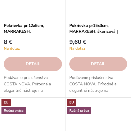
Pokrievka pr.12x5cm,
Pokrievka pr15x3cm,
MARRAKESH,
MARRAKESH, škoricová |
prírodná/biela|Sable
Cannelle | Costa Nova
8 €
9,60 €
Blanc|Costa Nova
Na dotaz
Na dotaz
DETAIL
DETAIL
Podávanie príslušenstva
Podávanie príslušenstva
COSTA NOVA. Prírodné a
COSTA NOVA. Prírodné a
elegantné nástroje na
elegantné nástroje na
servírovanie jedla.
servírovanie jedla.
EU
EU
Vysokokvalitné, odolné a ľahko
Vysokokvalitné, odolné a ľahko
sa čistia.
sa čistia.
Ručná práca
Ručná práca