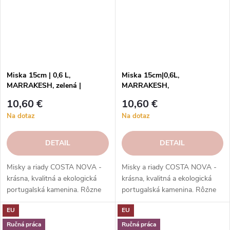
Miska 15cm | 0,6 L,
Miska 15cm|0,6L,
MARRAKESH, zelená |
MARRAKESH,
Eucalyptus | Costa Nova
modrá|Ciel|Costa Nova
10,60 €
10,60 €
Na dotaz
Na dotaz
DETAIL
DETAIL
Misky a riady COSTA NOVA -
Misky a riady COSTA NOVA -
krásna, kvalitná a ekologická
krásna, kvalitná a ekologická
portugalská kamenina. Rôzne
portugalská kamenina. Rôzne
tvary, farby, vzory a veľkosti.
tvary, farby, vzory a veľkosti.
EU
EU
Objednajte si ich v našom e-
Objednajte si ich v našom e-
shope.
shope.
Ručná práca
Ručná práca