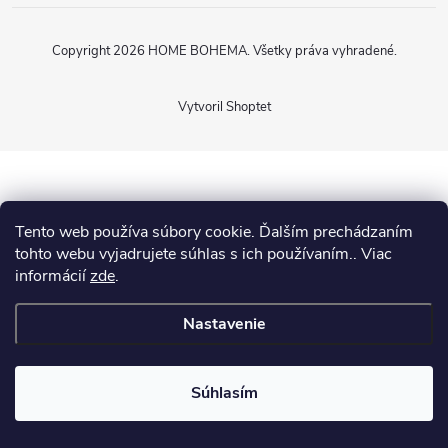
Copyright 2026
HOME BOHEMA
. Všetky práva vyhradené.
Vytvoril Shoptet
Tento web používa súbory cookie. Ďalším prechádzaním
tohto webu vyjadrujete súhlas s ich používaním.. Viac
informácií
zde
.
Nastavenie
Súhlasím