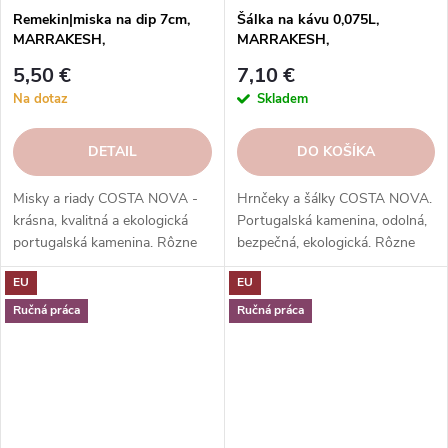
Remekin|miska na dip 7cm,
Šálka na kávu 0,075L,
MARRAKESH,
MARRAKESH,
prírodná/biela|Sable
prírodná/biela|Sable
5,50 €
7,10 €
Blanc|Costa Nova
Blanc|Costa Nova
Na dotaz
Skladem
DETAIL
DO KOŠÍKA
Misky a riady COSTA NOVA -
Hrnčeky a šálky COSTA NOVA.
krásna, kvalitná a ekologická
Portugalská kamenina, odolná,
portugalská kamenina. Rôzne
bezpečná, ekologická. Rôzne
tvary, farby, vzory a veľkosti.
tvary, farby, vzory. Ideálne na
EU
EU
Objednajte si ich v našom e-
kávu, espresso, cappuccino,
shope.
lungo, čaj, kakao a iné.
Ručná práca
Ručná práca