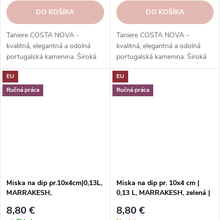
DO KOŠÍKA
DO KOŠÍKA
Taniere COSTA NOVA -
Taniere COSTA NOVA -
kvalitná, elegantná a odolná
kvalitná, elegantná a odolná
portugalská kamenina. Široká
portugalská kamenina. Široká
ponuka kolekcií, tvarov, farieb a
ponuka kolekcií, tvarov, farieb a
EU
EU
funkcií. Objednávajte v našom
funkcií. Objednávajte v našom
e-shope.
e-shope.
Ručná práca
Ručná práca
Miska na dip pr.10x4cm|0,13L,
Miska na dip pr. 10x4 cm |
MARRAKESH,
0,13 L, MARRAKESH, zelená |
prírodná/biela|Sable
Eucalyptus |
8,80 €
8,80 €
Blanc|Costa Nova