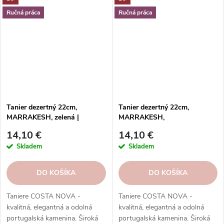
Objednajte si ich v našom e-
funkcií. Objednávajte v našom
shope.
e-shope.
Ručná práca
Ručná práca
Tanier dezertný 22cm,
Tanier dezertný 22cm,
MARRAKESH, zelená |
MARRAKESH,
Eucalyptus | Costa Nova
oranžová|Cumin|Costa Nova
14,10 €
14,10 €
Skladem
Skladem
DO KOŠÍKA
DO KOŠÍKA
Taniere COSTA NOVA -
Taniere COSTA NOVA -
kvalitná, elegantná a odolná
kvalitná, elegantná a odolná
portugalská kamenina. Široká
portugalská kamenina. Široká