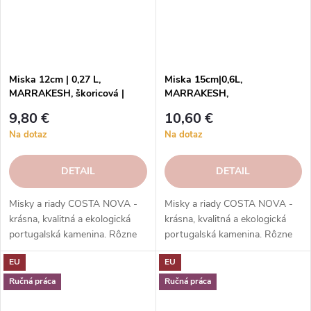
Miska 12cm | 0,27 L,
Miska 15cm|0,6L,
MARRAKESH, škoricová |
MARRAKESH,
Cannelle | Costa Nova
prírodná/biela|Sable
9,80 €
10,60 €
Blanc|Costa Nova
Na dotaz
Na dotaz
DETAIL
DETAIL
Misky a riady COSTA NOVA -
Misky a riady COSTA NOVA -
krásna, kvalitná a ekologická
krásna, kvalitná a ekologická
portugalská kamenina. Rôzne
portugalská kamenina. Rôzne
tvary, farby, vzory a veľkosti.
tvary, farby, vzory a veľkosti.
EU
EU
Objednajte si ich v našom e-
Objednajte si ich v našom e-
shope.
shope.
Ručná práca
Ručná práca