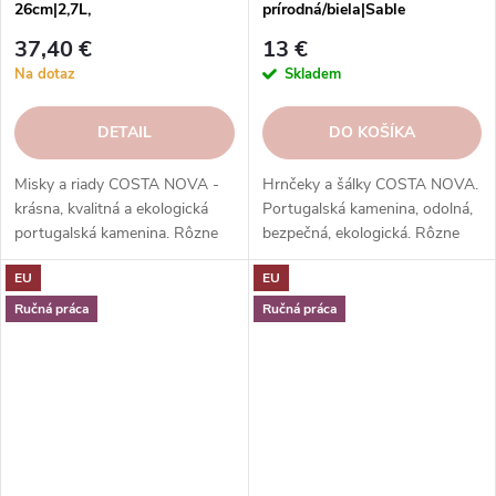
26cm|2,7L,
prírodná/biela|Sable
MARRAKESH|Costa Nova
Blanc|Costa Nova
37,40 €
13 €
Na dotaz
Skladem
DETAIL
DO KOŠÍKA
Misky a riady COSTA NOVA -
Hrnčeky a šálky COSTA NOVA.
krásna, kvalitná a ekologická
Portugalská kamenina, odolná,
portugalská kamenina. Rôzne
bezpečná, ekologická. Rôzne
tvary, farby, vzory a veľkosti.
tvary, farby, vzory. Ideálne na
EU
EU
Objednajte si ich v našom e-
kávu, espresso, cappuccino,
shope.
lungo, čaj, kakao a iné.
Ručná práca
Ručná práca