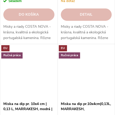
Skladem
Na dotaz
DO KOŠÍKA
DETAIL
Misky a riady COSTA NOVA -
Misky a riady COSTA NOVA -
krásna, kvalitná a ekologická
krásna, kvalitná a ekologická
portugalská kamenina. Rôzne
portugalská kamenina. Rôzne
tvary, farby, vzory a veľkosti.
tvary, farby, vzory a veľkosti.
EU
EU
Objednajte si ich v našom e-
Objednajte si ich v našom e-
shope.
shope.
Ručná práca
Ručná práca
Miska na dip pr. 10x4 cm |
Miska na dip pr.10x4cm|0,13L,
0,13 L, MARRAKESH, modrá |
MARRAKESH,
Cieľ |
škoricová|Cannelle|Costa