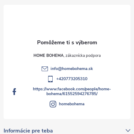
HOME BOHEMA
info
@
homebohema.sk
+420773205310
https://www.facebook.com/people/home-
bohema/61552594276785/
homebohema
Informácie pre teba