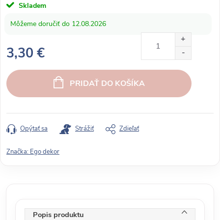
Skladem
12.08.2026
3,30 €
J
e
PRIDAŤ DO KOŠÍKA
d
n
o
t
Opýtať sa
Strážiť
Zdieľať
k
o
Značka:
Ego dekor
v
á
c
e
n
Popis produktu