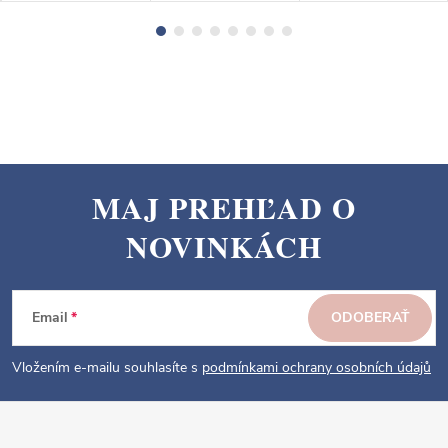
MAJ PREHĽAD O
Z
NOVINKÁCH
á
p
ä
Email
ODOBERAŤ
t
i
Vložením e-mailu souhlasíte s
podmínkami ochrany osobních údajů
e