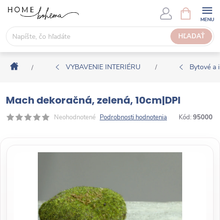
P
N
Á
r
K
e
HĽADAŤ
U
j
P
s
N
Domov
ť
VYBAVENIE INTERIÉRU
Bytové a i
/
/
Ý
n
K
a
O
Mach dekoračná, zelená, 10cm|DPI
o
Š
b
Neohodnotené
Podrobnosti hodnotenia
Kód:
95000
Í
s
K
a
h