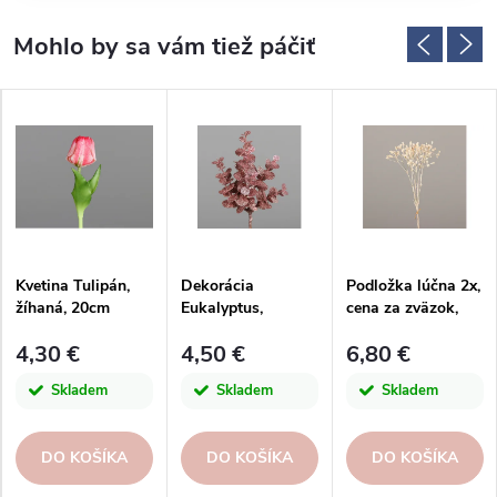
Kvetina Tulipán,
Dekorácia
Podložka lúčna 2x,
žíhaná, 20cm
Eukalyptus,
cena za zväzok,
červená/zlatá,
46cm, krémová,
4,30 €
4,50 €
6,80 €
23cm|DPI
plast, krémová,
ks|DPI
Skladem
Skladem
Skladem
DO KOŠÍKA
DO KOŠÍKA
DO KOŠÍKA