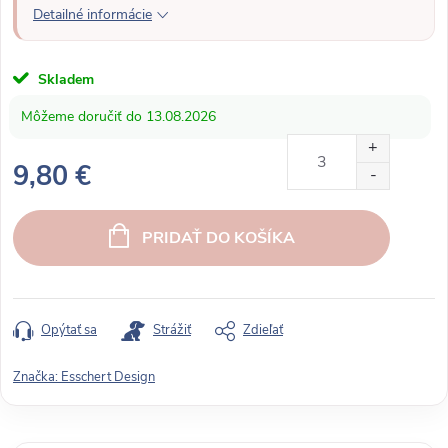
Detailné informácie
Skladem
13.08.2026
9,80 €
J
e
PRIDAŤ DO KOŠÍKA
d
n
o
t
Opýtať sa
Strážiť
Zdieľať
k
o
Značka:
Esschert Design
v
á