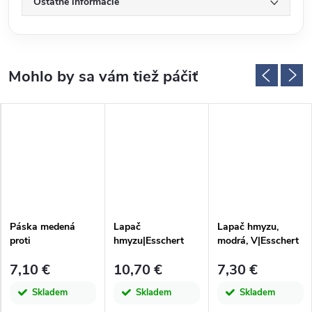
Ostatné informácie
Páska medená
Lapač
Lapač hmyzu,
proti
hmyzu|Esschert
modrá, V|Esschert
slimákom|Esschert
Design
Design
7,10 €
10,70 €
7,30 €
Design
Skladem
Skladem
Skladem