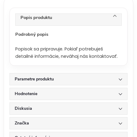
c
e
n
Popis produktu
a
:
Podrobný popis
Popisok sa pripravuje. Pokiaľ potrebuješ
detailné informácie, neváhaj nás kontaktovať.
Parametre produktu
Hodnotenie
Diskusia
Značka