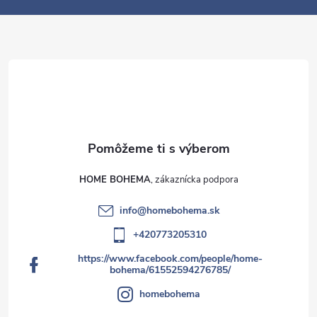
e
HOME BOHEMA
info
@
homebohema.sk
+420773205310
https://www.facebook.com/people/home-
bohema/61552594276785/
homebohema