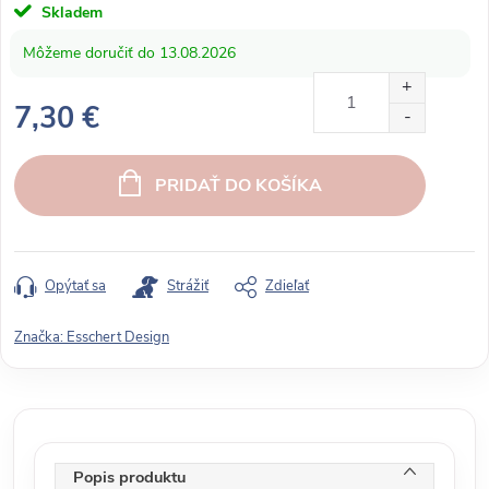
Skladem
13.08.2026
7,30 €
J
e
PRIDAŤ DO KOŠÍKA
d
n
o
t
Opýtať sa
Strážiť
Zdieľať
k
o
Značka:
Esschert Design
v
á
c
e
n
Popis produktu