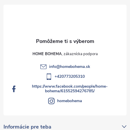
HOME BOHEMA
info
@
homebohema.sk
+420773205310
https://www.facebook.com/people/home-
bohema/61552594276785/
homebohema
Informácie pre teba