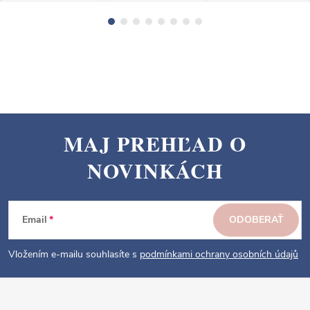
MAJ PREHĽAD O
Z
NOVINKÁCH
á
p
ä
Email
ODOBERAŤ
t
i
Vložením e-mailu souhlasíte s
podmínkami ochrany osobních údajů
e