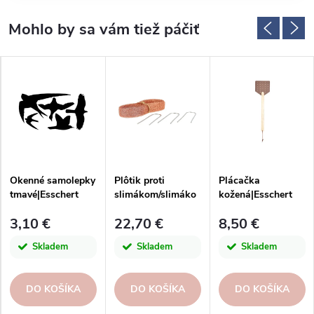
Okenné samolepky
Plôtik proti
Plácačka
tmavé|Esschert
slimákom/slimáko
kožená|Esschert
Design
m, meď,
Design
3,10 €
22,70 €
8,50 €
11x3x15cm|Essche
rt Design
Skladem
Skladem
Skladem
DO KOŠÍKA
DO KOŠÍKA
DO KOŠÍKA