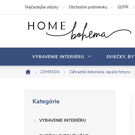
P
Najčastejšie otázky
Obchodné podmienky
GDPR
r
e
j
s
ť
n
VYBAVENIE INTERIÉRU
SVIEČKY, B
a
o
ZÁHRADA
Záhradné dekorácie, lapače hmyzu
D
b
o
s
m
B
P
a
o
Kategórie
r
v
h
o
e
s
VYBAVENIE INTERIÉRU
č
k