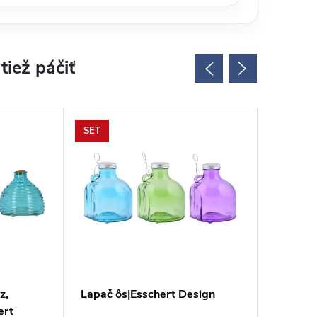
SET
z,
Lapač ôs|Esschert Design
Odpudzo
ert
Design