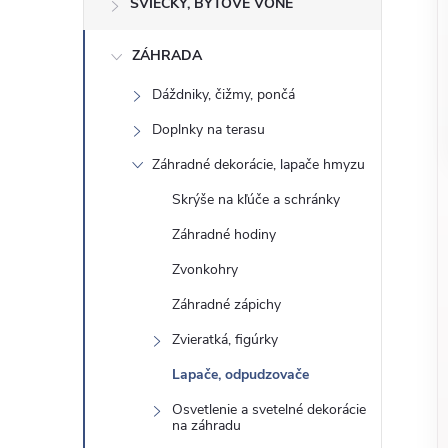
o
SVIEČKY, BYTOVÉ VÔNE
n
č
ZÁHRADA
ý
i
ť
Dáždniky, čižmy, pončá
p
k
Doplnky na terasu
a
a
Záhradné dekorácie, lapače hmyzu
t
e
Skrýše na kľúče a schránky
n
g
Záhradné hodiny
ó
e
Zvonkohry
r
Záhradné zápichy
l
i
e
Zvieratká, figúrky
Lapače, odpudzovače
Osvetlenie a svetelné dekorácie
na záhradu