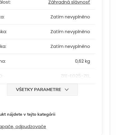
álost
:
Záhradná slávnosť
ka
:
Zatím nevyplněno
ška
:
Zatím nevyplněno
bka
:
Zatím nevyplněno
ha
:
0,62 kg
D
:
ZEE-EG25-ZEL
VŠETKY PARAMETRE
kt nájdete v tejto kategórii
apače, odpudzovače