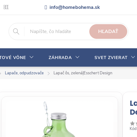
info@homebohema.sk
🇨🇿 Pro zákazníky z České republiky
Veľkoobchodná spolupráca
HĽADAŤ
YTOVÉ VÔNE
ZÁHRADA
SVET ZVIERAT
Lapače, odpudzovače
Lapač ôs, zelená|Esschert Design
L
D
Kód