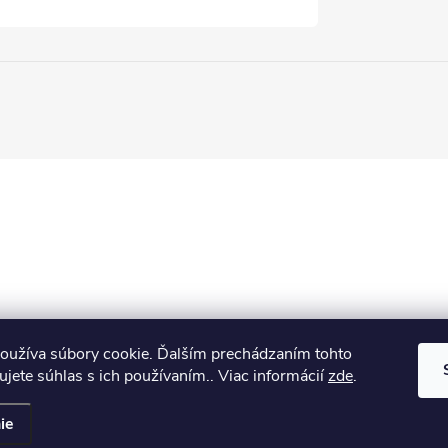
oužíva súbory cookie. Ďalším prechádzaním tohto
jete súhlas s ich používaním.. Viac informácií
zde
.
ie