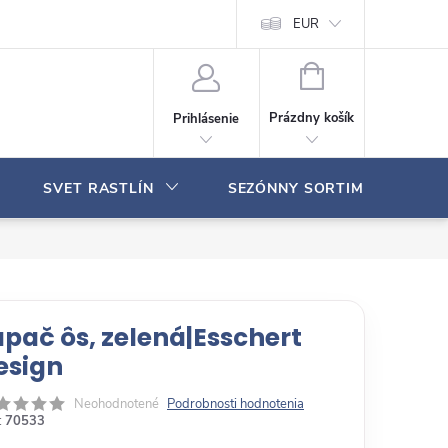
Moja objednávka
EUR
N
Á
Prázdny košík
Prihlásenie
K
U
P
SVET RASTLÍN
SEZÓNNY SORTIMENT
N
Ý
K
O
Š
Í
K
apač ôs, zelená|Esschert
esign
Neohodnotené
Podrobnosti hodnotenia
:
70533