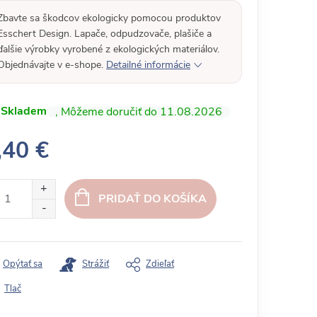
Zbavte sa škodcov ekologicky pomocou produktov
Esschert Design. Lapače, odpudzovače, plašiče a
ďalšie výrobky vyrobené z ekologických materiálov.
Objednávajte v e-shope.
Detailné informácie
Skladem
11.08.2026
,40 €
PRIDAŤ DO KOŠÍKA
Opýtať sa
Strážiť
Zdieľať
Tlač