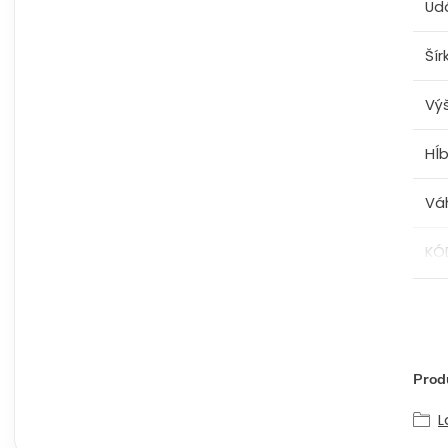
Ud
Šír
Vý
Hĺ
Vá
KÓ
Produ
L