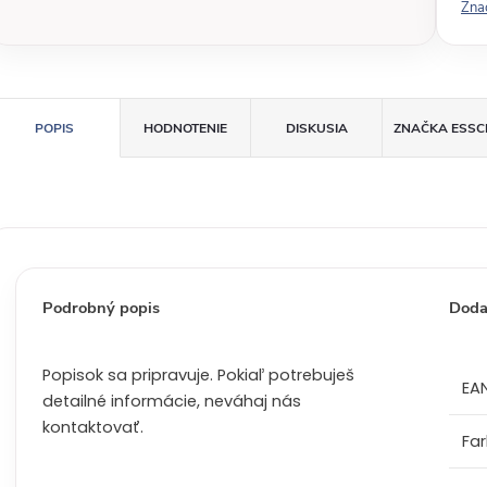
Zna
á
c
e
n
a
POPIS
HODNOTENIE
DISKUSIA
ZNAČKA
ESSC
:
Podrobný popis
Doda
Popisok sa pripravuje. Pokiaľ potrebuješ
EA
detailné informácie, neváhaj nás
kontaktovať.
Fa