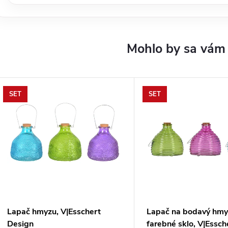
SET
SET
Lapač hmyzu, V|Esschert
Lapač na bodavý hmy
Design
farebné sklo, V|Essch