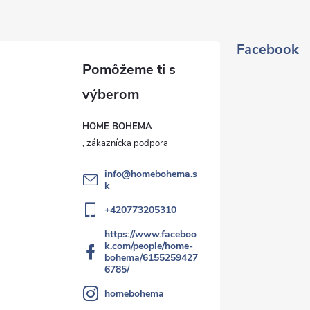
Facebook
HOME BOHEMA
info
@
homebohema.s
k
+420773205310
https://www.faceboo
k.com/people/home-
bohema/6155259427
6785/
homebohema