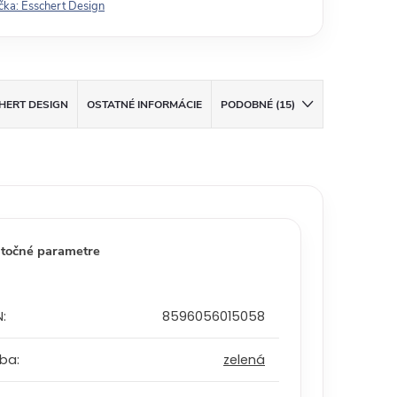
čka:
Esschert Design
HERT DESIGN
OSTATNÉ INFORMÁCIE
PODOBNÉ (15)
točné parametre
N
:
8596056015058
rba
:
zelená