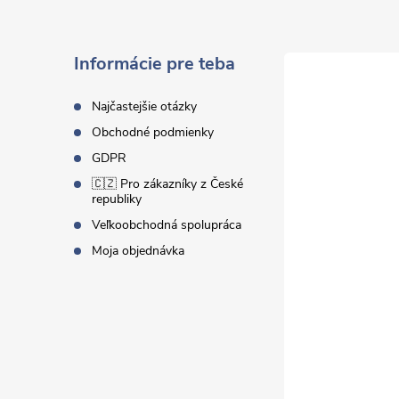
p
ä
Informácie pre teba
t
Najčastejšie otázky
Obchodné podmienky
i
GDPR
🇨🇿 Pro zákazníky z České
e
republiky
Veľkoobchodná spolupráca
Moja objednávka