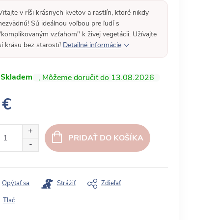
Vitajte v ríši krásnych kvetov a rastlín, ktoré nikdy
nezvädnú! Sú ideálnou voľbou pre ľudí s
"komplikovaným vzťahom" k živej vegetácii. Užívajte
si krásu bez starostí!
Detailné informácie
Skladem
13.08.2026
 €
PRIDAŤ DO KOŠÍKA
Opýtať sa
Strážiť
Zdieľať
Tlač