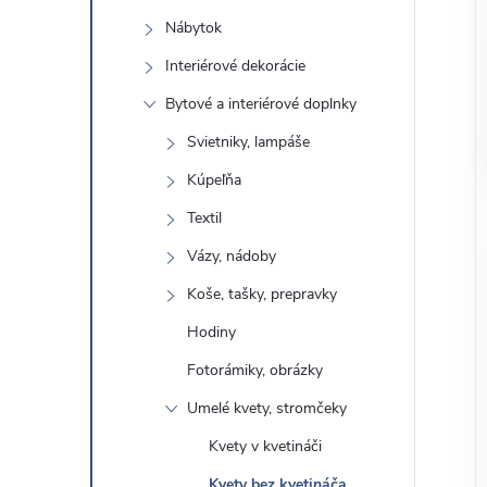
o
n
Nábytok
č
ý
i
Interiérové ​​dekorácie
ť
Bytové a interiérové ​​doplnky
p
k
Svietniky, lampáše
a
a
Kúpeľňa
t
e
Textil
n
g
Vázy, nádoby
ó
e
Koše, tašky, prepravky
r
Hodiny
l
i
e
Fotorámiky, obrázky
Umelé kvety, stromčeky
Kvety v kvetináči
Kvety bez kvetináča