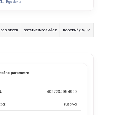
čka:
Ego dekor
EGO DEKOR
OSTATNÉ INFORMÁCIE
PODOBNÉ (15)
točné parametre
N
:
4027234954929
rba
:
ružová