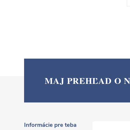
MAJ PREHĽAD O 
Z
á
p
ä
Informácie pre teba