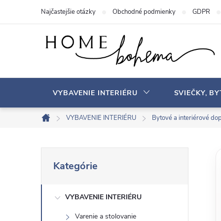
P
Najčastejšie otázky
Obchodné podmienky
GDPR
r
e
j
s
ť
n
VYBAVENIE INTERIÉRU
SVIEČKY, B
a
o
VYBAVENIE INTERIÉRU
Bytové a interiérové ​​do
D
b
o
s
m
B
P
a
o
Kategórie
r
v
h
o
e
s
VYBAVENIE INTERIÉRU
č
k
Varenie a stolovanie