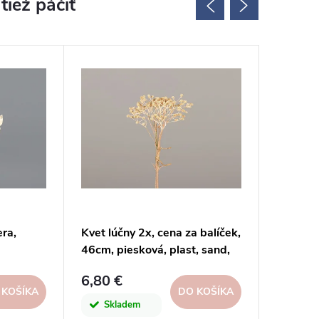
era,
Kvet lúčny 2x, cena za balíček,
Dekorác
46cm, piesková, plast, sand,
68cm|D
ks
6,80 €
12,30 
 KOŠÍKA
DO KOŠÍKA
Skladem
Skl