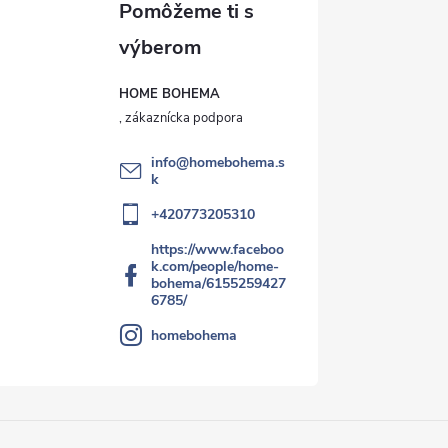
HOME BOHEMA
info
@
homebohema.s
k
+420773205310
https://www.faceboo
k.com/people/home-
bohema/6155259427
6785/
homebohema