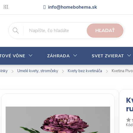
info@homebohema.sk
🇨🇿 Pro zákazníky z České republiky
Veľkoobchodná spolupráca
HĽADAŤ
YTOVÉ VÔNE
ZÁHRADA
SVET ZVIERAT
plnky
Umelé kvety, stromčeky
Kvety bez kvetináča
Kvetina Piv
K
r
Kód