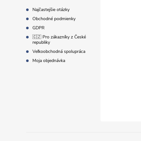
t
Najčastejšie otázky
Obchodné podmienky
i
GDPR
🇨🇿 Pro zákazníky z České
e
republiky
Veľkoobchodná spolupráca
Moja objednávka