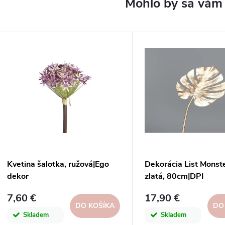
Kvetina šalotka, ružová|Ego
Dekorácia List Monst
dekor
zlatá, 80cm|DPI
7,60 €
17,90 €
DO KOŠÍKA
DO
Skladem
Skladem