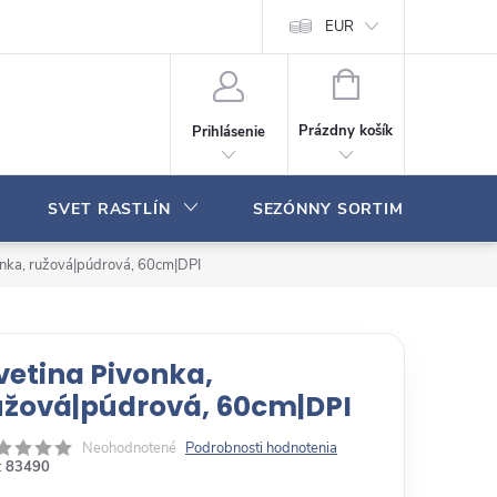
Moja objednávka
EUR
N
Á
Prázdny košík
Prihlásenie
K
U
P
SVET RASTLÍN
SEZÓNNY SORTIMENT
N
Ý
K
onka, ružová|púdrová, 60cm|DPI
O
Š
Í
K
vetina Pivonka,
užová|púdrová, 60cm|DPI
Neohodnotené
Podrobnosti hodnotenia
:
83490