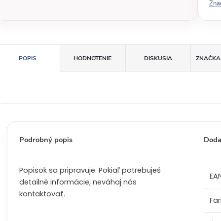
Zna
á
c
e
n
a
POPIS
HODNOTENIE
DISKUSIA
ZNAČKA
:
Podrobný popis
Doda
Popisok sa pripravuje. Pokiaľ potrebuješ
EA
detailné informácie, neváhaj nás
kontaktovať.
Fa