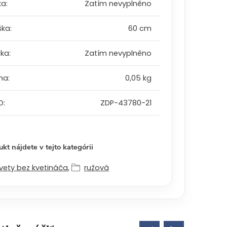
ka
:
Zatím nevyplněno
ška
:
60 cm
bka
:
Zatím nevyplněno
ha
:
0,05 kg
D
:
ZDP-43780-21
kt nájdete v tejto kategórii
vety bez kvetináča
,
ružová