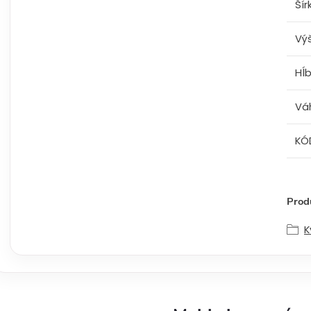
Šír
Vý
Hĺ
Vá
KÓ
Produ
K