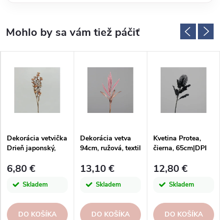
Dekorácia vetvička
Dekorácia vetva
Kvetina Protea,
Drieň japonský,
94cm, ružová, textil
čierna, 65cm|DPI
plast, medená,
6,80 €
13,10 €
12,80 €
50cm, ks|DPI
Skladem
Skladem
Skladem
DO KOŠÍKA
DO KOŠÍKA
DO KOŠÍKA