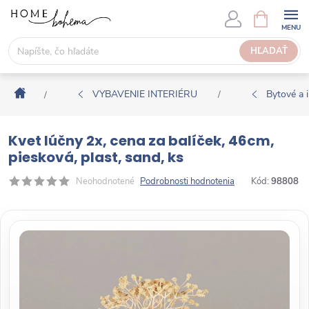
P
N
Á
r
K
e
HĽADAŤ
U
j
P
s
N
Domov
ť
VYBAVENIE INTERIÉRU
Bytové a i
/
/
Ý
n
K
a
O
Kvet lúčny 2x, cena za balíček, 46cm,
o
Š
piesková, plast, sand, ks
b
Í
s
Neohodnotené
Podrobnosti hodnotenia
Kód:
98808
K
a
h