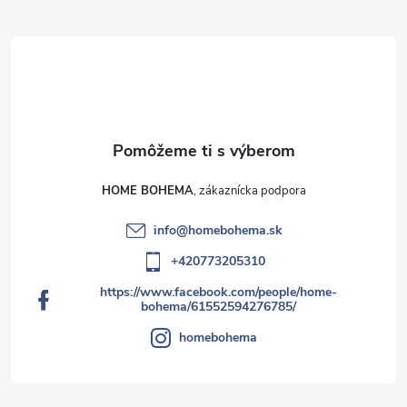
HOME BOHEMA
info
@
homebohema.sk
+420773205310
https://www.facebook.com/people/home-
bohema/61552594276785/
homebohema