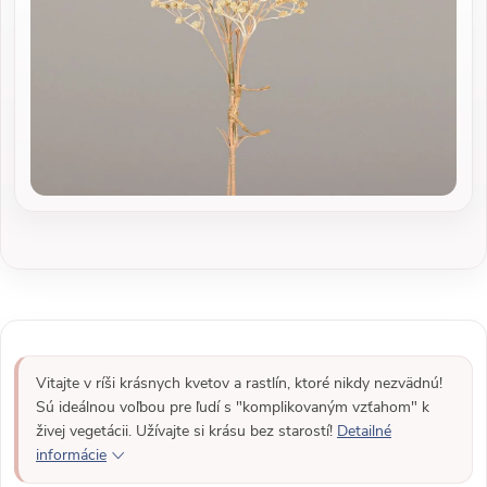
Vitajte v ríši krásnych kvetov a rastlín, ktoré nikdy nezvädnú!
Sú ideálnou voľbou pre ľudí s "komplikovaným vzťahom" k
živej vegetácii. Užívajte si krásu bez starostí!
Detailné
informácie