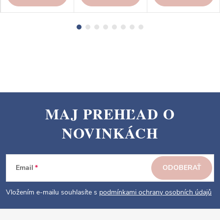
MAJ PREHĽAD O
Z
NOVINKÁCH
á
p
ä
Email
ODOBERAŤ
t
i
Vložením e-mailu souhlasíte s
podmínkami ochrany osobních údajů
e