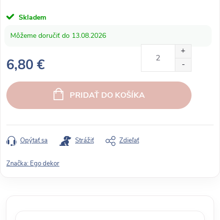
Skladem
13.08.2026
6,80 €
J
e
PRIDAŤ DO KOŠÍKA
d
n
o
t
Opýtať sa
Strážiť
Zdieľať
k
o
Značka:
Ego dekor
v
á
c
e