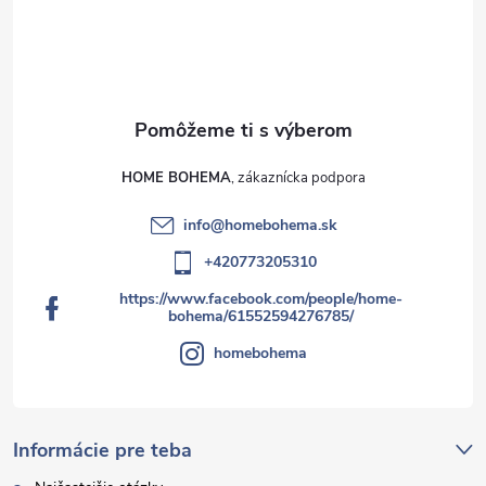
HOME BOHEMA
info
@
homebohema.sk
+420773205310
https://www.facebook.com/people/home-
bohema/61552594276785/
homebohema
Informácie pre teba