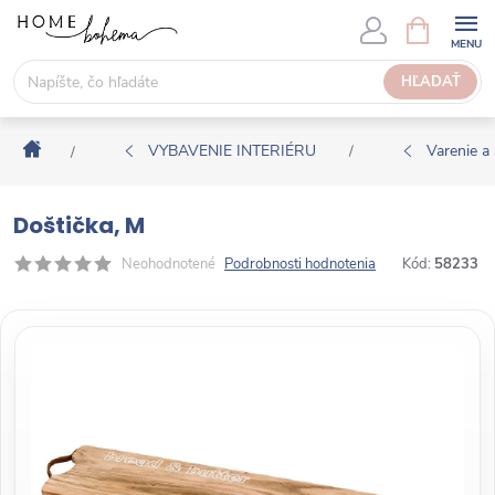
P
N
Á
r
K
e
HĽADAŤ
U
j
P
s
N
Domov
ť
VYBAVENIE INTERIÉRU
Varenie a 
/
/
Ý
n
K
a
O
Doštička, M
o
Š
b
Neohodnotené
Podrobnosti hodnotenia
Kód:
58233
Í
s
K
a
h