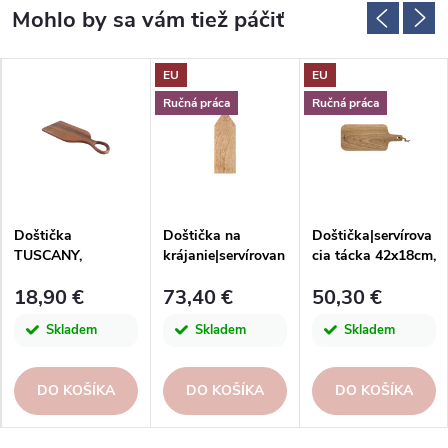
EU
EU
Ručná práca
Ručná práca
Doštička
Doštička na
Doštička|servírova
TUSCANY,
krájanie|servírovan
cia tácka 42x18cm,
41x15x1, 5cm,
ie, dub 50x15cm,
OAK BOARDS,
18,90 €
73,40 €
50,30 €
agát|T&G
PLANO, Oak
dub|prírodná|Casaf
woodware
wood|Costa Nova
ina
Skladem
Skladem
Skladem
DO KOŠÍKA
DO KOŠÍKA
DO KOŠÍKA