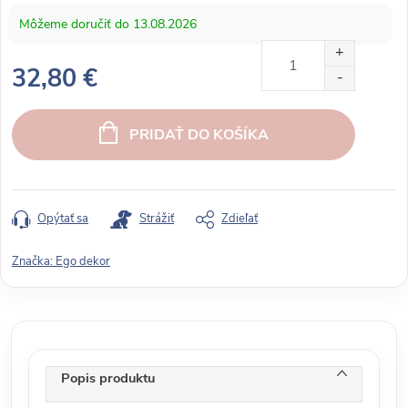
13.08.2026
32,80 €
J
e
PRIDAŤ DO KOŠÍKA
d
n
o
t
Opýtať sa
Strážiť
Zdieľať
k
o
Značka:
Ego dekor
v
á
c
e
n
Popis produktu
a