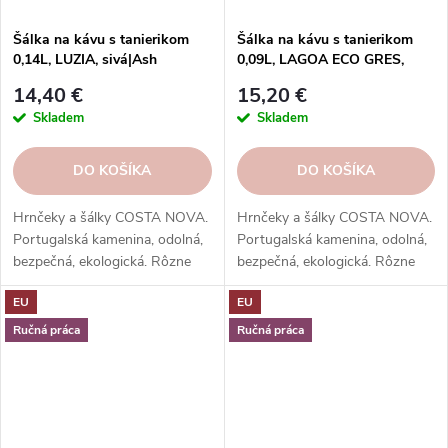
Šálka na kávu s tanierikom
Šálka na kávu s tanierikom
0,14L, LUZIA, sivá|Ash
0,09L, LAGOA ECO GRES,
grey|Costa Nova
biela|Costa Nova
14,40 €
15,20 €
Skladem
Skladem
DO KOŠÍKA
DO KOŠÍKA
Hrnčeky a šálky COSTA NOVA.
Hrnčeky a šálky COSTA NOVA.
Portugalská kamenina, odolná,
Portugalská kamenina, odolná,
bezpečná, ekologická. Rôzne
bezpečná, ekologická. Rôzne
tvary, farby, vzory. Ideálne na
tvary, farby, vzory. Ideálne na
EU
EU
kávu, espresso, cappuccino,
kávu, espresso, cappuccino,
lungo, čaj, kakao a iné.
lungo, čaj, kakao a iné.
Ručná práca
Ručná práca