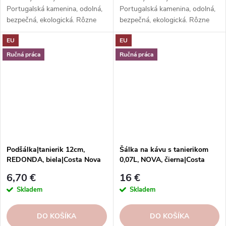
Portugalská kamenina, odolná,
Portugalská kamenina, odolná,
bezpečná, ekologická. Rôzne
bezpečná, ekologická. Rôzne
tvary, farby, vzory. Ideálne na
tvary, farby, vzory. Ideálne na
EU
EU
kávu, espresso, cappuccino,
kávu, espresso, cappuccino,
lungo, čaj, kakao a iné.
lungo, čaj, kakao a iné.
Ručná práca
Ručná práca
Podšálka|tanierik 12cm,
Šálka na kávu s tanierikom
REDONDA, biela|Costa Nova
0,07L, NOVA, čierna|Costa
Nova
6,70 €
16 €
Skladem
Skladem
DO KOŠÍKA
DO KOŠÍKA