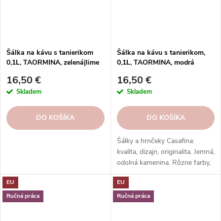
Šálka na kávu s tanierikom
Šálka na kávu s tanierikom,
0,1L, TAORMINA, zelená|lime
0,1L, TAORMINA, modrá
green
(aqua)|Casafina
16,50 €
16,50 €
Skladem
Skladem
DO KOŠÍKA
DO KOŠÍKA
Šálky a hrnčeky Casafina:
kvalita, dizajn, originalita. Jemná,
odolná kamenina. Rôzne farby,
vzory, tvary. Na každý nápoj a
EU
EU
príležitosť.
Ručná práca
Ručná práca