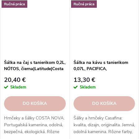
lungo, čaj, kakao a iné.
lungo, čaj, kakao a iné.
Ručná práca
Ručná práca
Šálka na čaj s tanierikom 0,2L,
Šálka na kávu s tanierikom
NÓTOS, čierna|Latitude|Costa
0,07L, PACIFICA,
Nova
zelená|Artichoke|Casafina
20,40 €
13,30 €
Skladem
Skladem
DO KOŠÍKA
DO KOŠÍKA
Hrnčeky a šálky COSTA NOVA.
Šálky a hrnčeky Casafina:
Portugalská kamenina, odolná,
kvalita, dizajn, originalita. Jemná,
bezpečná, ekologická. Rôzne
odolná kamenina. Rôzne farby,
tvary, farby, vzory. Ideálne na
vzory, tvary. Na každý nápoj a