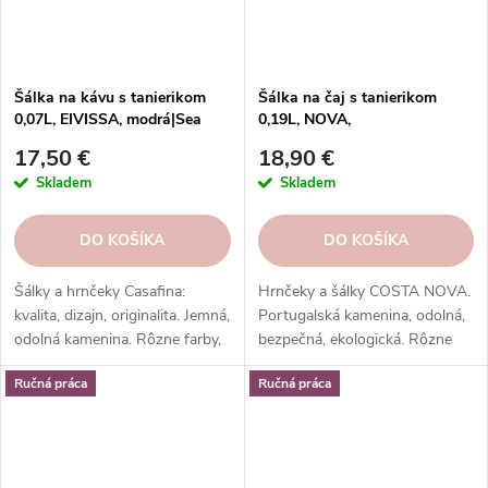
Šálka na kávu s tanierikom
Šálka na čaj s tanierikom
0,07L, EIVISSA, modrá|Sea
0,19L, NOVA,
blue|Casafina
modrá|Denim|Costa Nova
17,50 €
18,90 €
Skladem
Skladem
DO KOŠÍKA
DO KOŠÍKA
Šálky a hrnčeky Casafina:
Hrnčeky a šálky COSTA NOVA.
kvalita, dizajn, originalita. Jemná,
Portugalská kamenina, odolná,
odolná kamenina. Rôzne farby,
bezpečná, ekologická. Rôzne
vzory, tvary. Na každý nápoj a
tvary, farby, vzory. Ideálne na
Ručná práca
Ručná práca
príležitosť.
kávu, espresso, cappuccino,
lungo, čaj, kakao a iné.