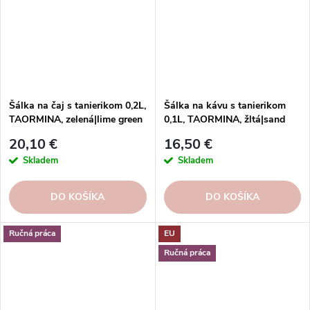
Šálka na čaj s tanierikom 0,2L,
Šálka na kávu s tanierikom
TAORMINA, zelená|lime green
0,1L, TAORMINA, žltá|sand
yellow
20,10 €
16,50 €
Skladem
Skladem
DO KOŠÍKA
DO KOŠÍKA
Ručná práca
EU
Ručná práca