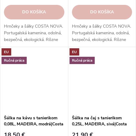
DO KOŠÍKA
DO KOŠÍKA
Hrnčeky a šálky COSTA NOVA.
Hrnčeky a šálky COSTA NOVA.
Portugalská kamenina, odolná,
Portugalská kamenina, odolná,
bezpečná, ekologická. Rôzne
bezpečná, ekologická. Rôzne
tvary, farby, vzory. Ideálne na
tvary, farby, vzory. Ideálne na
EU
EU
kávu, espresso, cappuccino,
kávu, espresso, cappuccino,
lungo, čaj, kakao a iné.
lungo, čaj, kakao a iné.
Ručná práca
Ručná práca
Šálka na kávu s tanierikom
Šálka na čaj s tanierikom
0,08L, MADEIRA, modrá|Costa
0,25L, MADEIRA, sivá|Costa
Nova
Nova
18,50 €
21,90 €