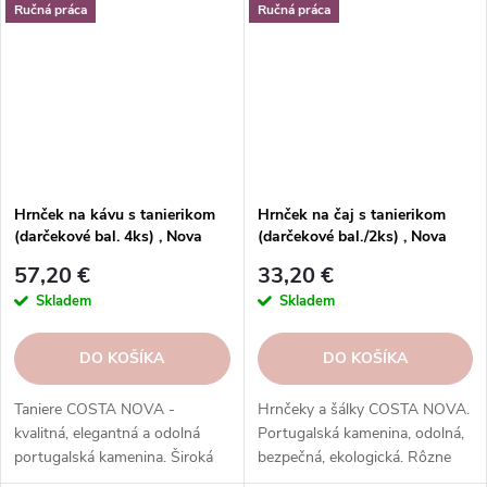
lungo, čaj, kakao a iné.
lungo, čaj, kakao a iné.
Ručná práca
Ručná práca
Hrnček na kávu s tanierikom
Hrnček na čaj s tanierikom
(darčekové bal. 4ks) , Nova
(darčekové bal./2ks) , Nova
Gift, denim|Costa Nova
Gift, biela|Costa Nova
57,20 €
33,20 €
Skladem
Skladem
DO KOŠÍKA
DO KOŠÍKA
Taniere COSTA NOVA -
Hrnčeky a šálky COSTA NOVA.
kvalitná, elegantná a odolná
Portugalská kamenina, odolná,
portugalská kamenina. Široká
bezpečná, ekologická. Rôzne
ponuka kolekcií, tvarov, farieb a
tvary, farby, vzory. Ideálne na