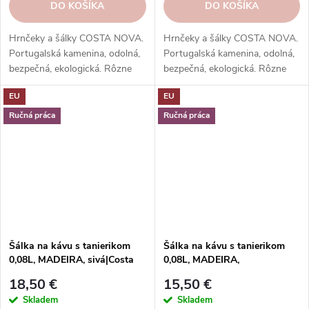
DO KOŠÍKA
DO KOŠÍKA
Hrnčeky a šálky COSTA NOVA.
Hrnčeky a šálky COSTA NOVA.
Portugalská kamenina, odolná,
Portugalská kamenina, odolná,
bezpečná, ekologická. Rôzne
bezpečná, ekologická. Rôzne
tvary, farby, vzory. Ideálne na
tvary, farby, vzory. Ideálne na
EU
EU
kávu, espresso, cappuccino,
kávu, espresso, cappuccino,
lungo, čaj, kakao a iné.
lungo, čaj, kakao a iné.
Ručná práca
Ručná práca
Šálka na kávu s tanierikom
Šálka na kávu s tanierikom
0,08L, MADEIRA, sivá|Costa
0,08L, MADEIRA,
Nova
žltá|Lemon|Costa Nova
18,50 €
15,50 €
Skladem
Skladem