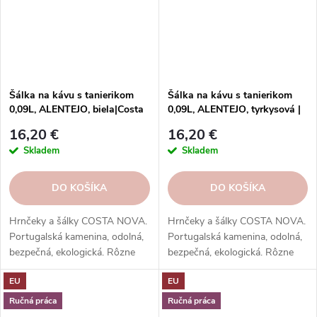
Šálka na kávu s tanierikom
Šálka na kávu s tanierikom
0,09L, ALENTEJO, biela|Costa
0,09L, ALENTEJO, tyrkysová |
Nova
Costa Nova
16,20 €
16,20 €
Skladem
Skladem
DO KOŠÍKA
DO KOŠÍKA
Hrnčeky a šálky COSTA NOVA.
Hrnčeky a šálky COSTA NOVA.
Portugalská kamenina, odolná,
Portugalská kamenina, odolná,
bezpečná, ekologická. Rôzne
bezpečná, ekologická. Rôzne
tvary, farby, vzory. Ideálne na
tvary, farby, vzory. Ideálne na
EU
EU
kávu, espresso, cappuccino,
kávu, espresso, cappuccino,
lungo, čaj, kakao a iné.
lungo, čaj, kakao a iné.
Ručná práca
Ručná práca