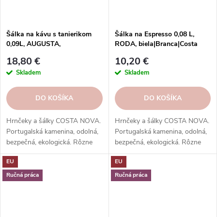
Šálka na kávu s tanierikom
Šálka na Espresso 0,08 L,
0,09L, AUGUSTA,
RODA, biela|Branca|Costa
čierna|Natural-black|Costa
Nova
18,80 €
10,20 €
Nova
Skladem
Skladem
DO KOŠÍKA
DO KOŠÍKA
Hrnčeky a šálky COSTA NOVA.
Hrnčeky a šálky COSTA NOVA.
Portugalská kamenina, odolná,
Portugalská kamenina, odolná,
bezpečná, ekologická. Rôzne
bezpečná, ekologická. Rôzne
tvary, farby, vzory. Ideálne na
tvary, farby, vzory. Ideálne na
EU
EU
kávu, espresso, cappuccino,
kávu, espresso, cappuccino,
lungo, čaj, kakao a iné.
lungo, čaj, kakao a iné.
Ručná práca
Ručná práca