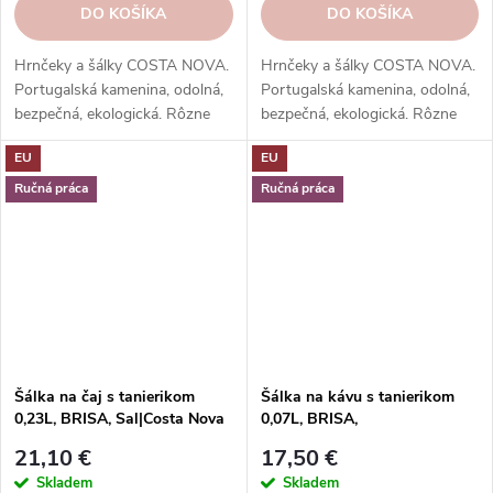
DO KOŠÍKA
DO KOŠÍKA
Hrnčeky a šálky COSTA NOVA.
Hrnčeky a šálky COSTA NOVA.
Portugalská kamenina, odolná,
Portugalská kamenina, odolná,
bezpečná, ekologická. Rôzne
bezpečná, ekologická. Rôzne
tvary, farby, vzory. Ideálne na
tvary, farby, vzory. Ideálne na
EU
EU
kávu, espresso, cappuccino,
kávu, espresso, cappuccino,
lungo, čaj, kakao a iné.
lungo, čaj, kakao a iné.
Ručná práca
Ručná práca
Šálka na čaj s tanierikom
Šálka na kávu s tanierikom
0,23L, BRISA, Sal|Costa Nova
0,07L, BRISA,
modrá|Ria|Costa Nova
21,10 €
17,50 €
Skladem
Skladem