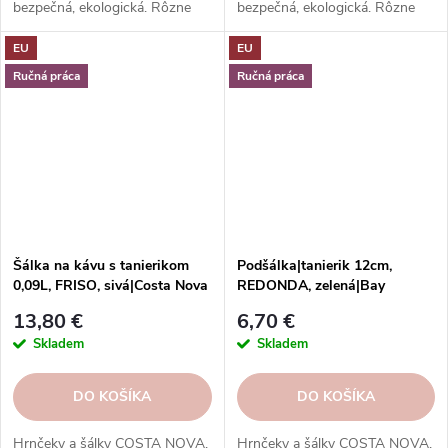
bezpečná, ekologická. Rôzne
bezpečná, ekologická. Rôzne
tvary, farby, vzory. Ideálne na
tvary, farby, vzory. Ideálne na
EU
EU
kávu, espresso, cappuccino,
kávu, espresso, cappuccino,
lungo, čaj, kakao a iné.
lungo, čaj, kakao a iné.
Ručná práca
Ručná práca
Šálka na kávu s tanierikom
Podšálka|tanierik 12cm,
0,09L, FRISO, sivá|Costa Nova
REDONDA, zelená|Bay
leaf|Costa Nova
13,80 €
6,70 €
Skladem
Skladem
DO KOŠÍKA
DO KOŠÍKA
Hrnčeky a šálky COSTA NOVA.
Hrnčeky a šálky COSTA NOVA.