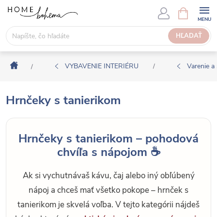
P
N
Á
r
K
e
HĽADAŤ
U
j
P
s
N
Domov
ť
VYBAVENIE INTERIÉRU
Varenie a 
/
/
Ý
n
K
a
O
Hrnčeky s tanierikom
o
Š
b
Í
s
K
Hrnčeky s tanierikom – pohodová
a
chvíľa s nápojom ☕
h
Ak si vychutnávaš kávu, čaj alebo iný obľúbený
nápoj a chceš mať všetko pokope – hrnček s
tanierikom je skvelá voľba. V tejto kategórii nájdeš