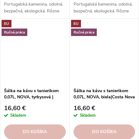
Portugalská kamenina, odolná,
Portugalská kamenina, odolná,
bezpečná, ekologická. Rôzne
bezpečná, ekologická. Rôzne
tvary, farby, vzory. Ideálne na
tvary, farby, vzory. Ideálne na
EU
EU
kávu, espresso, cappuccino,
kávu, espresso, cappuccino,
lungo, čaj, kakao a iné.
lungo, čaj, kakao a iné.
Ručná práca
Ručná práca
Šálka na kávu s tanierikom
Šálka na kávu s tanierikom
0,07L, NOVA, tyrkysová |
0,07L, NOVA, biela|Costa Nova
Costa Nova
16,60 €
16,60 €
Skladem
Skladem
DO KOŠÍKA
DO KOŠÍKA