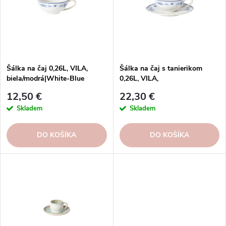
e
s
p
p
r
r
o
o
d
d
u
Šálka na čaj 0,26L, VILA,
Šálka na čaj s tanierikom
u
biela/modrá|White-Blue
0,26L, VILA,
k
biela/modrá|White-Blue
k
t
12,50 €
22,30 €
t
o
Skladem
Skladem
o
v
v
DO KOŠÍKA
DO KOŠÍKA