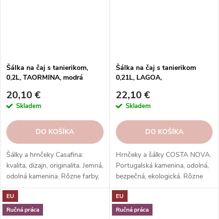
Šálka na čaj s tanierikom,
Šálka na čaj s tanierikom
0,2L, TAORMINA, modrá
0,21L, LAGOA,
(aqua)|Casafina
čierna|Metal|Costa Nova
20,10 €
22,10 €
Skladem
Skladem
DO KOŠÍKA
DO KOŠÍKA
Šálky a hrnčeky Casafina:
Hrnčeky a šálky COSTA NOVA.
kvalita, dizajn, originalita. Jemná,
Portugalská kamenina, odolná,
odolná kamenina. Rôzne farby,
bezpečná, ekologická. Rôzne
vzory, tvary. Na každý nápoj a
tvary, farby, vzory. Ideálne na
EU
EU
príležitosť.
kávu, espresso, cappuccino,
lungo, čaj, kakao a iné.
Ručná práca
Ručná práca