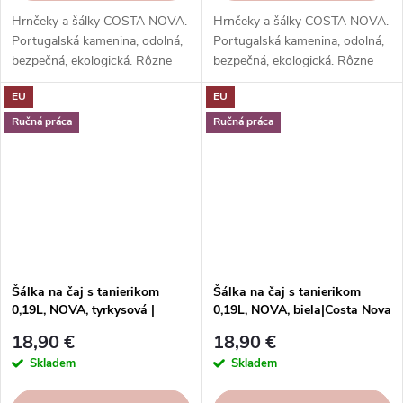
Hrnčeky a šálky COSTA NOVA.
Hrnčeky a šálky COSTA NOVA.
Portugalská kamenina, odolná,
Portugalská kamenina, odolná,
bezpečná, ekologická. Rôzne
bezpečná, ekologická. Rôzne
tvary, farby, vzory. Ideálne na
tvary, farby, vzory. Ideálne na
EU
EU
kávu, espresso, cappuccino,
kávu, espresso, cappuccino,
lungo, čaj, kakao a iné.
lungo, čaj, kakao a iné.
Ručná práca
Ručná práca
Šálka na čaj s tanierikom
Šálka na čaj s tanierikom
0,19L, NOVA, tyrkysová |
0,19L, NOVA, biela|Costa Nova
Costa Nova
18,90 €
18,90 €
Skladem
Skladem