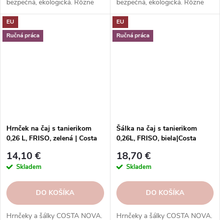
bezpečná, ekologická. Rôzne
bezpečná, ekologická. Rôzne
tvary, farby, vzory. Ideálne na
tvary, farby, vzory. Ideálne na
EU
EU
kávu, espresso, cappuccino,
kávu, espresso, cappuccino,
lungo, čaj, kakao a iné.
lungo, čaj, kakao a iné.
Ručná práca
Ručná práca
Hrnček na čaj s tanierikom
Šálka na čaj s tanierikom
0,26 L, FRISO, zelená | Costa
0,26L, FRISO, biela|Costa
Nova
Nova
14,10 €
18,70 €
Skladem
Skladem
DO KOŠÍKA
DO KOŠÍKA
Hrnčeky a šálky COSTA NOVA.
Hrnčeky a šálky COSTA NOVA.