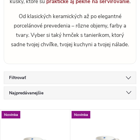
kúsky, ktoré sú
praktické aj pekné na servírovanie
.
Od klasických keramických až po elegantné
porcelánové prevedenia – rôzne objemy, farby a
tvary. Vyber si taký hrnček s tanierikom, ktorý
sadne tvojej chvíľke, tvojej kuchyni a tvojej nálade.
Filtrovať
R
Najpredávanejšie
a
d
Najlacnejšie
V
e
Novinka
Novinka
Najdrahšie
ý
n
p
i
Abecedne
i