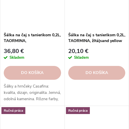
Šálka na čaj s tanierikom 0,2L,
Šálka na čaj s tanierikom 0,2L,
TAORMINA,
TAORMINA, žltá|sand yellow
biela|zlatá|Casafina
36,80 €
20,10 €
Skladem
Skladem
DO KOŠÍKA
DO KOŠÍKA
Šálky a hrnčeky Casafina:
kvalita, dizajn, originalita. Jemná,
odolná kamenina. Rôzne farby,
vzory, tvary. Na každý nápoj a
Ručná práca
Ručná práca
príležitosť.