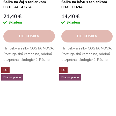
Šálka na čaj s tanierikom
Šálka na kávu s tanierikom
0,21L, AUGUSTA,
0,14L, LUZIA,
čierna|Natural-black|Costa
biela|Cloud|Costa Nova
21,40 €
14,40 €
Nova
Skladem
Skladem
DO KOŠÍKA
DO KOŠÍKA
Hrnčeky a šálky COSTA NOVA.
Hrnčeky a šálky COSTA NOVA.
Portugalská kamenina, odolná,
Portugalská kamenina, odolná,
bezpečná, ekologická. Rôzne
bezpečná, ekologická. Rôzne
tvary, farby, vzory. Ideálne na
tvary, farby, vzory. Ideálne na
EU
EU
kávu, espresso, cappuccino,
kávu, espresso, cappuccino,
lungo, čaj, kakao a iné.
lungo, čaj, kakao a iné.
Ručná práca
Ručná práca