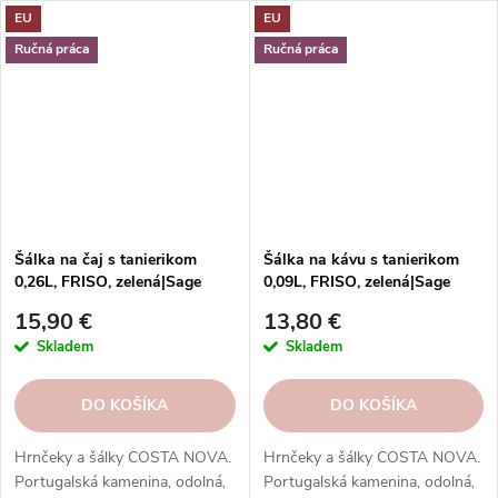
EU
EU
kávu, espresso, cappuccino,
príležitosť.
lungo, čaj, kakao a iné.
Ručná práca
Ručná práca
Šálka na čaj s tanierikom
Šálka na kávu s tanierikom
0,26L, FRISO, zelená|Sage
0,09L, FRISO, zelená|Sage
green|Costa Nova
green|Costa Nova
15,90 €
13,80 €
Skladem
Skladem
DO KOŠÍKA
DO KOŠÍKA
Hrnčeky a šálky COSTA NOVA.
Hrnčeky a šálky COSTA NOVA.
Portugalská kamenina, odolná,
Portugalská kamenina, odolná,