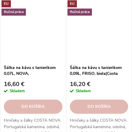
EU
EU
funkcií. Objednávajte v našom
kávu, espresso, cappuccino,
e-shope.
lungo, čaj, kakao a iné.
Ručná práca
Ručná práca
Šálka na kávu s tanierikom
Šálka na kávu s tanierikom
0,07L, NOVA,
0,09L, FRISO, biela|Costa
modrá|Denim|Costa Nova
Nova
16,60 €
16,20 €
Skladem
Skladem
DO KOŠÍKA
DO KOŠÍKA
Hrnčeky a šálky COSTA NOVA.
Hrnčeky a šálky COSTA NOVA.
Portugalská kamenina, odolná,
Portugalská kamenina, odolná,