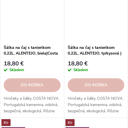
Šálka na čaj s tanierikom
Šálka na čaj s tanierikom
0,22L, ALENTEJO, biela|Costa
0,22L, ALENTEJO, tyrkysová |
Nova
Costa Nova
18,80 €
18,80 €
Skladem
Skladem
DO KOŠÍKA
DO KOŠÍKA
Hrnčeky a šálky COSTA NOVA.
Hrnčeky a šálky COSTA NOVA.
Portugalská kamenina, odolná,
Portugalská kamenina, odolná,
bezpečná, ekologická. Rôzne
bezpečná, ekologická. Rôzne
tvary, farby, vzory. Ideálne na
tvary, farby, vzory. Ideálne na
EU
EU
kávu, espresso, cappuccino,
kávu, espresso, cappuccino,