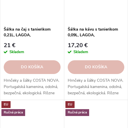
Šálka na čaj s tanierikom
Šálka na kávu s tanierikom
0,21L, LAGOA,
0,09L, LAGOA,
krémová|Pedra|Costa Nova
krémová|Pedra|Costa Nova
21 €
17,20 €
Skladem
Skladem
DO KOŠÍKA
DO KOŠÍKA
Hrnčeky a šálky COSTA NOVA.
Hrnčeky a šálky COSTA NOVA.
Portugalská kamenina, odolná,
Portugalská kamenina, odolná,
bezpečná, ekologická. Rôzne
bezpečná, ekologická. Rôzne
tvary, farby, vzory. Ideálne na
tvary, farby, vzory. Ideálne na
EU
EU
kávu, espresso, cappuccino,
kávu, espresso, cappuccino,
lungo, čaj, kakao a iné.
lungo, čaj, kakao a iné.
Ručná práca
Ručná práca