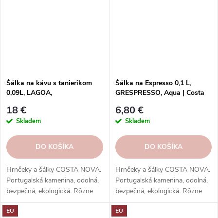
Šálka na kávu s tanierikom
Šálka na Espresso 0,1 L,
0,09L, LAGOA,
GRESPRESSO, Aqua | Costa
čierna|Metal|Costa Nova
Nova
18 €
6,80 €
Skladem
Skladem
DO KOŠÍKA
DO KOŠÍKA
Hrnčeky a šálky COSTA NOVA.
Hrnčeky a šálky COSTA NOVA.
Portugalská kamenina, odolná,
Portugalská kamenina, odolná,
bezpečná, ekologická. Rôzne
bezpečná, ekologická. Rôzne
tvary, farby, vzory. Ideálne na
tvary, farby, vzory. Ideálne na
EU
EU
kávu, espresso, cappuccino,
kávu, espresso, cappuccino,