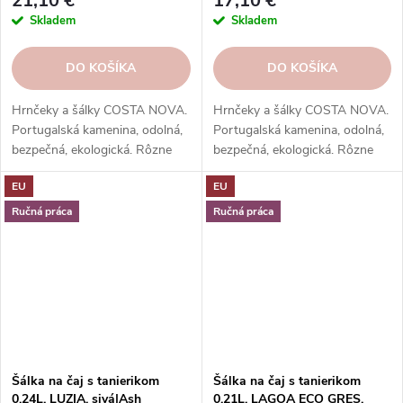
21,10 €
17,10 €
Skladem
Skladem
DO KOŠÍKA
DO KOŠÍKA
Hrnčeky a šálky COSTA NOVA.
Hrnčeky a šálky COSTA NOVA.
Portugalská kamenina, odolná,
Portugalská kamenina, odolná,
bezpečná, ekologická. Rôzne
bezpečná, ekologická. Rôzne
tvary, farby, vzory. Ideálne na
tvary, farby, vzory. Ideálne na
EU
EU
kávu, espresso, cappuccino,
kávu, espresso, cappuccino,
lungo, čaj, kakao a iné.
lungo, čaj, kakao a iné.
Ručná práca
Ručná práca
Šálka na čaj s tanierikom
Šálka na čaj s tanierikom
0,24L, LUZIA, sivá|Ash
0,21L, LAGOA ECO GRES,