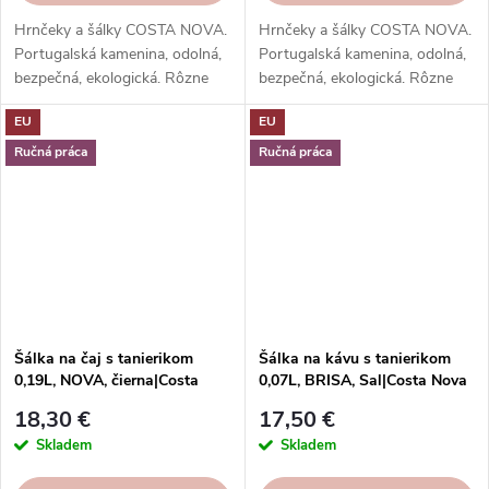
Hrnčeky a šálky COSTA NOVA.
Hrnčeky a šálky COSTA NOVA.
Portugalská kamenina, odolná,
Portugalská kamenina, odolná,
bezpečná, ekologická. Rôzne
bezpečná, ekologická. Rôzne
tvary, farby, vzory. Ideálne na
tvary, farby, vzory. Ideálne na
EU
EU
kávu, espresso, cappuccino,
kávu, espresso, cappuccino,
lungo, čaj, kakao a iné.
lungo, čaj, kakao a iné.
Ručná práca
Ručná práca
Šálka na čaj s tanierikom
Šálka na kávu s tanierikom
0,19L, NOVA, čierna|Costa
0,07L, BRISA, Sal|Costa Nova
Nova
18,30 €
17,50 €
Skladem
Skladem