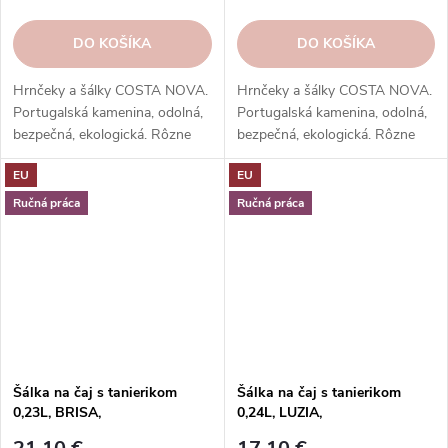
DO KOŠÍKA
DO KOŠÍKA
Hrnčeky a šálky COSTA NOVA.
Hrnčeky a šálky COSTA NOVA.
Portugalská kamenina, odolná,
Portugalská kamenina, odolná,
bezpečná, ekologická. Rôzne
bezpečná, ekologická. Rôzne
tvary, farby, vzory. Ideálne na
tvary, farby, vzory. Ideálne na
EU
EU
kávu, espresso, cappuccino,
kávu, espresso, cappuccino,
lungo, čaj, kakao a iné.
lungo, čaj, kakao a iné.
Ručná práca
Ručná práca
Šálka na čaj s tanierikom
Šálka na čaj s tanierikom
0,23L, BRISA,
0,24L, LUZIA,
modrá|Ria|Costa Nova
biela|Cloud|Costa Nova