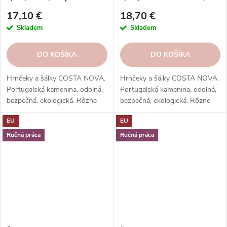
grey|Costa Nova
biela|Costa Nova
17,10 €
18,70 €
Skladem
Skladem
DO KOŠÍKA
DO KOŠÍKA
Hrnčeky a šálky COSTA NOVA.
Hrnčeky a šálky COSTA NOVA.
Portugalská kamenina, odolná,
Portugalská kamenina, odolná,
bezpečná, ekologická. Rôzne
bezpečná, ekologická. Rôzne
tvary, farby, vzory. Ideálne na
tvary, farby, vzory. Ideálne na
EU
EU
kávu, espresso, cappuccino,
kávu, espresso, cappuccino,
lungo, čaj, kakao a iné.
lungo, čaj, kakao a iné.
Ručná práca
Ručná práca