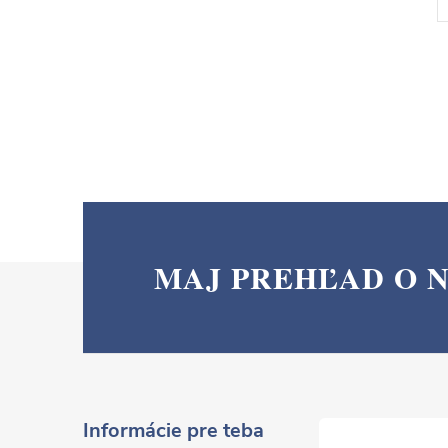
MAJ PREHĽAD O 
Z
á
p
ä
Informácie pre teba