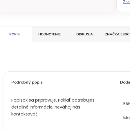
Zna
á
c
e
n
a
POPIS
HODNOTENIE
DISKUSIA
ZNAČKA
ESSC
:
Podrobný popis
Doda
Popisok sa pripravuje. Pokiaľ potrebuješ
EA
detailné informácie, neváhaj nás
kontaktovať.
Mat