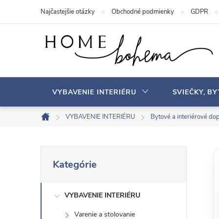
P
Najčastejšie otázky
Obchodné podmienky
GDPR
r
e
j
s
ť
n
VYBAVENIE INTERIÉRU
SVIEČKY, B
a
o
VYBAVENIE INTERIÉRU
Bytové a interiérové ​​do
D
b
o
s
m
B
P
a
o
Kategórie
r
v
h
o
e
s
VYBAVENIE INTERIÉRU
č
k
Varenie a stolovanie