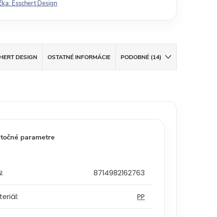
čka:
Esschert Design
HERT DESIGN
OSTATNÉ INFORMÁCIE
PODOBNÉ (14)
točné parametre
N
:
8714982162763
eriál
:
PP