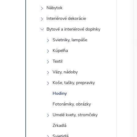
o
n
Nábytok
č
ý
i
Interiérové ​​dekorácie
ť
Bytové a interiérové ​​doplnky
p
k
Svietniky, lampáše
a
a
Kúpeľňa
t
e
Textil
n
g
Vázy, nádoby
ó
e
Koše, tašky, prepravky
r
Hodiny
l
i
e
Fotorámiky, obrázky
Umelé kvety, stromčeky
Zrkadlá
Svietidlá