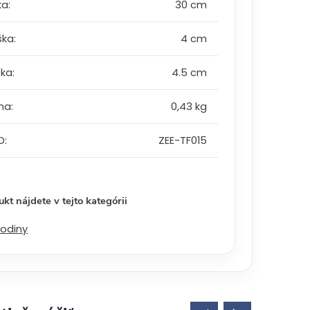
ka
:
30 cm
ška
:
4 cm
bka
:
4.5 cm
ha
:
0,43 kg
D
:
ZEE-TF015
kt nájdete v tejto kategórii
odiny