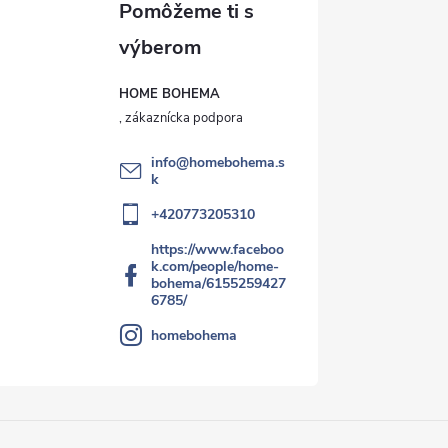
HOME BOHEMA
info
@
homebohema.s
k
+420773205310
https://www.faceboo
k.com/people/home-
bohema/6155259427
6785/
homebohema