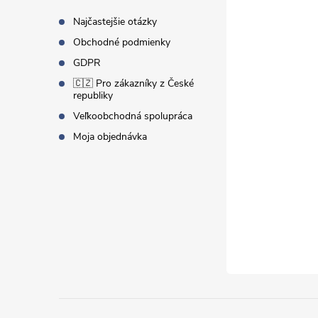
t
Najčastejšie otázky
Obchodné podmienky
i
GDPR
🇨🇿 Pro zákazníky z České
e
republiky
Veľkoobchodná spolupráca
Moja objednávka