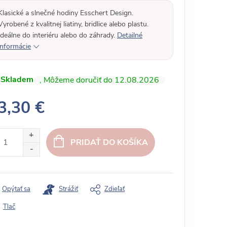
Klasické a slnečné hodiny Esschert Design.
Vyrobené z kvalitnej liatiny, bridlice alebo plastu.
Ideálne do interiéru alebo do záhrady.
Detailné
informácie
Skladem
12.08.2026
3,30 €
PRIDAŤ DO KOŠÍKA
Opýtať sa
Strážiť
Zdieľať
Tlač