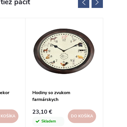
dekor
Hodiny so zvukom
Hodiny 
farmárskych
M|Ego d
zvieratiek|Esschert Design
23,10 €
10,20 
 KOŠÍKA
DO KOŠÍKA
Skladem
Skl