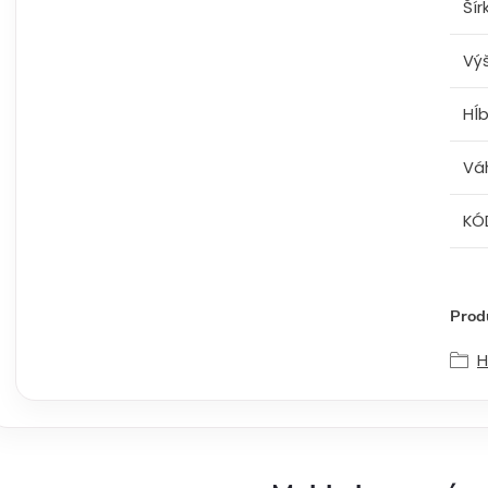
Šír
Vý
Hĺ
Vá
KÓ
Produ
H