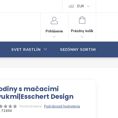
Moja objednávka
EUR
N
Á
Prázdny košík
Prihlásenie
K
U
P
SVET RASTLÍN
SEZÓNNY SORTIMENT
N
Ý
K
O
Š
Í
K
odiny s mačacími
vukmi|Esschert Design
Neohodnotené
Podrobnosti hodnotenia
:
72494