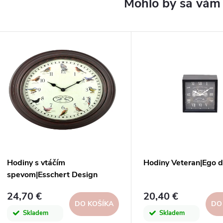
Hodiny s vtáčím
Hodiny Veteran|Ego 
spevom|Esschert Design
24,70 €
20,40 €
DO KOŠÍKA
DO
Skladem
Skladem