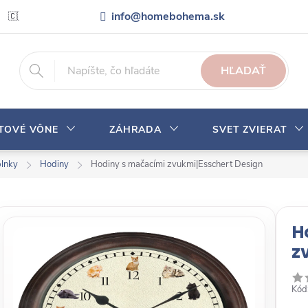
info@homebohema.sk
🇨🇿 Pro zákazníky z České republiky
Veľkoobchodná spolupráca
HĽADAŤ
YTOVÉ VÔNE
ZÁHRADA
SVET ZVIERAT
plnky
Hodiny
Hodiny s mačacími zvukmi|Esschert Design
H
z
Kód