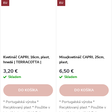
EU
EU
mrazu * Jednoduchá inštalácia *
mrazu * Jednoduchá inštalácia *
Vysoká odolnosť * Nízka
Vysoko odolný * Nízka
hmotnosť * Vypúšťací otvor *
hmotnosť * Vypúšťací otvor *
Odporúčaný podstavec
Odporúčaný podstavec
Artevasi: 18 cm * 20 x 18,9 x
Artevasi: 15 cm * 18 x 15,7 x
20 cm
18 cm
Kvetináč CAPRI, 16cm, plast,
Misa|kvetináč CAPRI, 25cm,
hnedá | TERRACOTTA |
plast,
Artevasi
hnedá|TERRACOTTA|Artevasi
3,20 €
6,50 €
Skladem
Skladem
DO KOŠÍKA
DO KOŠÍKA
* Portugalská výroba *
* Portugalská výroba *
Recyklovaný plast * Použitie v
Recyklovaný plast * Použitie v