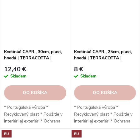
Odporúčaný podstavec
Odporúčaný podstavec
Artevasi: 35 cm * 40 x 34,7 x
Artevasi: 30 cm * 35 x 30,7 x
40 cm
35 cm
Kvetináč CAPRI, 30cm, plast,
Kvetináč CAPRI, 25cm, plast,
hnedá | TERRACOTTA |
hnedá | TERRACOTTA |
Artevasi
Artevasi
12,40 €
8 €
Skladem
Skladem
DO KOŠÍKA
DO KOŠÍKA
* Portugalská výroba *
* Portugalská výroba *
Recyklovaný plast * Použitie v
Recyklovaný plast * Použitie v
interiéri aj exteriéri * Ochrana
interiéri aj exteriéri * Ochrana
proti UV žiareniu * Odolný voči
proti UV žiareniu * Odolný voči
EU
EU
mrazu * Jednoduchá inštalácia *
mrazu * Jednoduchá inštalácia *