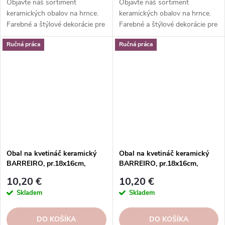
Objavte náš sortiment
Objavte náš sortiment
keramických obalov na hrnce.
keramických obalov na hrnce.
Farebné a štýlové dekorácie pre
Farebné a štýlové dekorácie pre
vaše rastliny. Objednajte si ešte
vaše rastliny. Objednajte si ešte
Ručná práca
Ručná práca
dnes.
dnes.
Obal na kvetináč keramický
Obal na kvetináč keramický
BARREIRO, pr.18x16cm,
BARREIRO, pr.18x16cm,
hnedá | COSMIC BROWN
hnedá|BROWN FOG
10,20 €
10,20 €
Skladem
Skladem
DO KOŠÍKA
DO KOŠÍKA