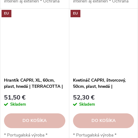
interiéri aj exteriéri * Ochrana
interiéri aj exteriéri * Ochrana
proti UV žiareniu * Odolný voči
proti UV žiareniu * Odolný voči
EU
EU
mrazu * Jednoduchá inštalácia *
mrazu * Jednoduchá inštalácia,
Vysoká odolnosť * Nízka
preddierkovaný otvor * Vysoko
hmotnosť * Vypúšťací otvor *
odolný * Nízka hmotnosť *
Odporúčaný podstavec
Odporúčaný podstavec
Artevasi: 13 cm * 16 x 14,4 x
Artevasi: 26 cm * 25 x 11,9 x
16 cm
25 cm
Hrantík CAPRI, XL, 60cm,
Kvetináč CAPRI, štvorcový,
plast, hnedá | TERRACOTTA |
50cm, plast, hnedá |
Artevasi
TERRACOTTA | Artevasi
51,50 €
52,30 €
Skladem
Skladem
DO KOŠÍKA
DO KOŠÍKA
* Portugalská výroba *
* Portugalská výroba *