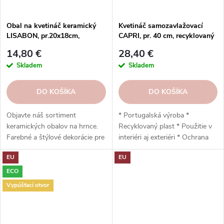
Obal na kvetináč keramický
Kvetináč samozavlažovací
LISABON, pr.20x18cm,
CAPRI, pr. 40 cm, recyklovaný
kamel|CAMEL
plast, hnedá|TERRACOTTA
14,80 €
28,40 €
Skladem
Skladem
DO KOŠÍKA
DO KOŠÍKA
Objavte náš sortiment
* Portugalská výroba *
keramických obalov na hrnce.
Recyklovaný plast * Použitie v
Farebné a štýlové dekorácie pre
interiéri aj exteriéri * Ochrana
vaše rastliny. Objednajte si ešte
proti UV žiareniu * Odolný voči
EU
EU
dnes.
mrazu * Pripínací mechanizmus
* Rezerva na vodu * Vysoko
ECO
odolný * Nízka hmotnosť * 39,1
Vypúšťací otvor
x 37 x 39,1 cm