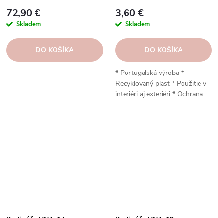
29,5x18x42cm, Sada 3 ks
Artevasi
72,90 €
3,60 €
Skladem
Skladem
DO KOŠÍKA
DO KOŠÍKA
* Portugalská výroba *
Recyklovaný plast * Použitie v
interiéri aj exteriéri * Ochrana
proti UV žiareniu * Odolný voči
mrazu * Jednoduchá inštalácia *
Vysoko odolný * Nízka
hmotnosť * Vypúšťací otvor *
Odporúčaný podstavec
Artevasi: 18 cm * 20 x 14 x 20
cm