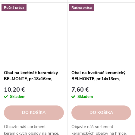
recyklovaného skla. Rôzne
vaše rastliny. Objednajte si ešte
Ručná práca
Ručná práca
veľkosti, tvary a motívy.
dnes.
Objednajte si z našej ponuky tú
najlepšiu vázu pre váš domov.
Obal na kvetináč keramický
Obal na kvetináč keramický
BELMONTE, pr.18x16cm,
BELMONTE, pr.14x13cm,
hnedá|LIGHT BROWN
hnedá|LIGHT BROWN
10,20 €
7,60 €
Skladem
Skladem
DO KOŠÍKA
DO KOŠÍKA
Objavte náš sortiment
Objavte náš sortiment
keramických obalov na hrnce.
keramických obalov na hrnce.