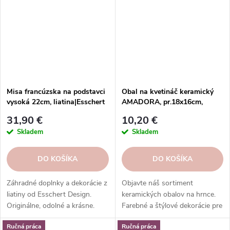
Misa francúzska na podstavci
Obal na kvetináč keramický
vysoká 22cm, liatina|Esschert
AMADORA, pr.18x16cm,
Design
hnedá|DIRTY BROWN
31,90 €
10,20 €
Skladem
Skladem
DO KOŠÍKA
DO KOŠÍKA
Záhradné doplnky a dekorácie z
Objavte náš sortiment
liatiny od Esschert Design.
keramických obalov na hrnce.
Originálne, odolné a krásne.
Farebné a štýlové dekorácie pre
Objednajte si ešte dnes.
vaše rastliny. Objednajte si ešte
Ručná práca
Ručná práca
dnes.