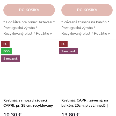
DO KOŠÍKA
DO KOŠÍKA
* Podšálka pre hrniec Artevasi *
* Závesná truhlica na balkón *
Portugalská výroba *
Portugalská výroba *
Recyklovaný plast * Použitie v
Recyklovaný plast * Použitie v
interiéri aj exteriéri * UV
interiéri aj exteriéri * UV
EU
EU
ochrana * Odolný * Jednoduchá
ochrana * Odolná * Jednoduchá
inštalácia * Vysoko odolný *
inštalácia * Vysoko odolný *
ECO
Samozavl.
Nízka hmotnosť * 35 x 4,7 x 35
Nízka hmotnosť, stabilizačný
Samozavl.
cm
prvok * Vypúšťací otvor * 50,2
x 20,7 x 28,5 cm
Kvetináč samozavlažovací
Kvetináč CAPRI, závesný, na
CAPRI, pr. 25 cm, recyklovaný
balkón, 20cm, plast, hnedá |
plast, hnedá|TERRACOTTA
TERRACOTTA | Artevasi
10,30 €
13,80 €