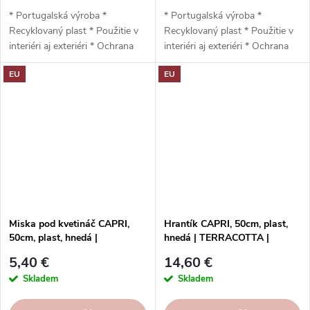
* Portugalská výroba *
* Portugalská výroba *
Recyklovaný plast * Použitie v
Recyklovaný plast * Použitie v
interiéri aj exteriéri * Ochrana
interiéri aj exteriéri * Ochrana
proti UV žiareniu * Odolný voči
proti UV žiareniu * Odolný voči
EU
EU
mrazu * Jednoduchá inštalácia *
mrazu * Jednoduchá inštalácia,
Vysoká odolnosť * Nízka
preddierkovaný otvor * Vysoko
hmotnosť * Vypúšťací otvor *
odolný * Nízka hmotnosť *
Odporúčaný podstavec
Odporúčaný podstavec
Artevasi: 35 cm * 35 x 35 x 35
Artevasi: 30 cm * 30 x 14,3 x
cm
30 cm
Miska pod kvetináč CAPRI,
Hrantík CAPRI, 50cm, plast,
50cm, plast, hnedá |
hnedá | TERRACOTTA |
TERRACOTTA | Artevasi
Artevasi
5,40 €
14,60 €
Skladem
Skladem