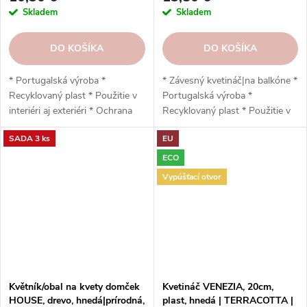
Skladem
Skladem
DO KOŠÍKA
DO KOŠÍKA
* Portugalská výroba *
* Závesný kvetináč|na balkóne *
Recyklovaný plast * Použitie v
Portugalská výroba *
interiéri aj exteriéri * Ochrana
Recyklovaný plast * Použitie v
proti UV žiareniu * Odolný voči
interiéri aj exteriéri * Ochrana
SADA 3 ks
EU
mrazu * Pripínací mechanizmus
proti UV žiareniu * Odolný *
* Rezerva na vodu * Vysoko
Jednoduchá inštalácia * Vysoko
ECO
odolný * Nízka hmotnosť * 24,5
odolný * Nízka hmotnosť *
Vypúšťací otvor
x 23 x 24,5 cm
Pripínací mechanizmus *
Rezerva na vodu * 20 x 21,5 x
20 cm
Květník/obal na kvety domček
Kvetináč VENEZIA, 20cm,
HOUSE, drevo, hnedá|prírodná,
plast, hnedá | TERRACOTTA |