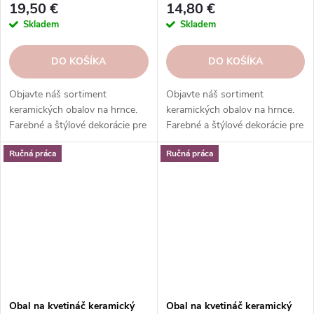
19,50 €
14,80 €
Skladem
Skladem
DO KOŠÍKA
DO KOŠÍKA
Objavte náš sortiment
Objavte náš sortiment
keramických obalov na hrnce.
keramických obalov na hrnce.
Farebné a štýlové dekorácie pre
Farebné a štýlové dekorácie pre
vaše rastliny. Objednajte si ešte
vaše rastliny. Objednajte si ešte
Ručná práca
Ručná práca
dnes.
dnes.
Obal na kvetináč keramický
Obal na kvetináč keramický