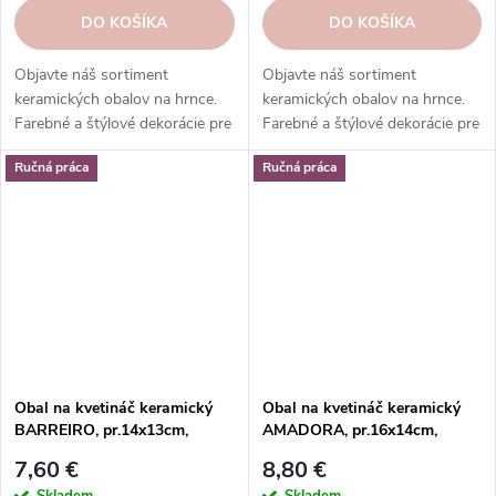
DO KOŠÍKA
DO KOŠÍKA
Objavte náš sortiment
Objavte náš sortiment
keramických obalov na hrnce.
keramických obalov na hrnce.
Farebné a štýlové dekorácie pre
Farebné a štýlové dekorácie pre
vaše rastliny. Objednajte si ešte
vaše rastliny. Objednajte si ešte
Ručná práca
Ručná práca
dnes.
dnes.
Obal na kvetináč keramický
Obal na kvetináč keramický
BARREIRO, pr.14x13cm,
AMADORA, pr.16x14cm,
hnedá|BROWN FOG
hnedá|DIRTY BROWN
7,60 €
8,80 €
Skladem
Skladem