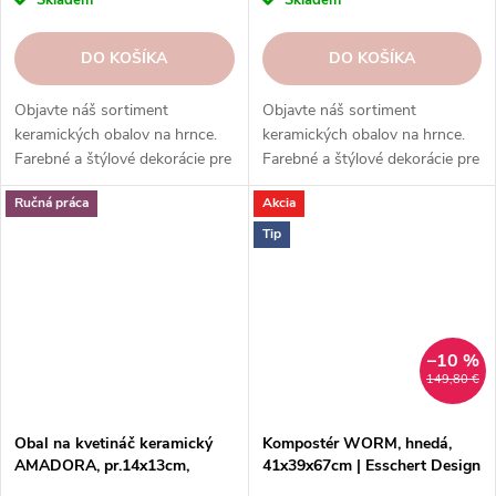
DO KOŠÍKA
DO KOŠÍKA
Objavte náš sortiment
Objavte náš sortiment
keramických obalov na hrnce.
keramických obalov na hrnce.
Farebné a štýlové dekorácie pre
Farebné a štýlové dekorácie pre
vaše rastliny. Objednajte si ešte
vaše rastliny. Objednajte si ešte
Ručná práca
Akcia
dnes.
dnes.
Tip
–10 %
149,80 €
Obal na kvetináč keramický
Kompostér WORM, hnedá,
AMADORA, pr.14x13cm,
41x39x67cm | Esschert Design
hnedá|DIRTY BROWN