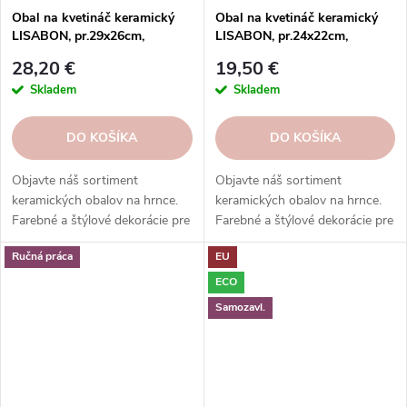
Obal na kvetináč keramický
Obal na kvetináč keramický
LISABON, pr.29x26cm,
LISABON, pr.24x22cm,
kamel|CAMEL
kamel|CAMEL
28,20 €
19,50 €
Skladem
Skladem
DO KOŠÍKA
DO KOŠÍKA
Objavte náš sortiment
Objavte náš sortiment
keramických obalov na hrnce.
keramických obalov na hrnce.
Farebné a štýlové dekorácie pre
Farebné a štýlové dekorácie pre
vaše rastliny. Objednajte si ešte
vaše rastliny. Objednajte si ešte
Ručná práca
EU
dnes.
dnes.
ECO
Samozavl.