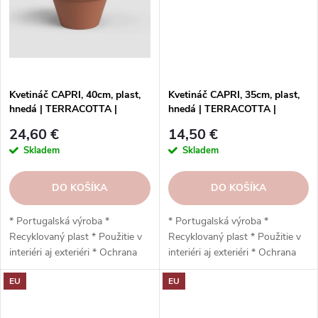
Kvetináč CAPRI, 40cm, plast,
Kvetináč CAPRI, 35cm, plast,
hnedá | TERRACOTTA |
hnedá | TERRACOTTA |
Artevasi
Artevasi
24,60 €
14,50 €
Skladem
Skladem
DO KOŠÍKA
DO KOŠÍKA
* Portugalská výroba *
* Portugalská výroba *
Recyklovaný plast * Použitie v
Recyklovaný plast * Použitie v
interiéri aj exteriéri * Ochrana
interiéri aj exteriéri * Ochrana
proti UV žiareniu * Odolný voči
proti UV žiareniu * Odolný voči
EU
EU
mrazu * Jednoduchá inštalácia *
mrazu * Jednoduchá inštalácia *
Vysoká odolnosť * Nízka
Vysoko odolný * Nízka
hmotnosť * Vypúšťací otvor *
hmotnosť * Vypúšťací otvor *