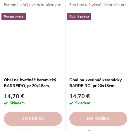
Farebné a štýlové dekorácie pre
Farebné a štýlové dekorácie pre
vaše rastliny. Objednajte si ešte
vaše rastliny. Objednajte si ešte
Ručná práca
Ručná práca
dnes.
dnes.
Obal na kvetináč keramický
Obal na kvetináč keramický
BARREIRO, pr.20x18cm,
BARREIRO, pr.20x18cm,
hnedá | COSMIC BROWN
hnedá|BROWN FOG
14,70 €
14,70 €
Skladem
Skladem
DO KOŠÍKA
DO KOŠÍKA