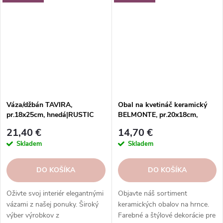
Váza/džbán TAVIRA,
Obal na kvetináč keramický
pr.18x25cm, hnedá|RUSTIC
BELMONTE, pr.20x18cm,
TAUPE
hnedá|LIGHT BROWN
21,40 €
14,70 €
Skladem
Skladem
DO KOŠÍKA
DO KOŠÍKA
Oživte svoj interiér elegantnými
Objavte náš sortiment
vázami z našej ponuky. Široký
keramických obalov na hrnce.
výber výrobkov z
Farebné a štýlové dekorácie pre