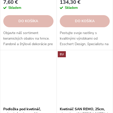
7,60 €
134,30 €
Skladem
Skladem
DO KOŠÍKA
DO KOŠÍKA
Objavte náš sortiment
Pestujte svoje rastliny s
keramických obalov na hrnce.
kvalitnými výrobkami od
Farebné a štýlové dekorácie pre
Esschert Design, špecialistu na
vaše rastliny. Objednajte si ešte
záhradníctvo.
EU
dnes.
Podložka pod kvetináč,
Kvetináč SAN REMO, 25cm,