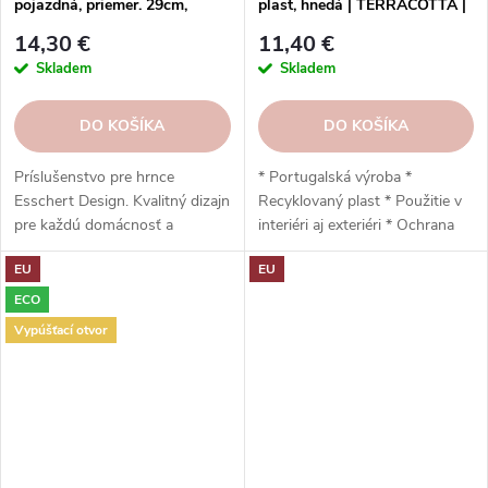
pojazdná, priemer. 29cm,
plast, hnedá | TERRACOTTA |
hnedá, INDOOR|Esschert
Artevasi
14,30 €
11,40 €
Design
Skladem
Skladem
DO KOŠÍKA
DO KOŠÍKA
Príslušenstvo pre hrnce
* Portugalská výroba *
Esschert Design. Kvalitný dizajn
Recyklovaný plast * Použitie v
pre každú domácnosť a
interiéri aj exteriéri * Ochrana
záhradu.
proti UV žiareniu * Odolný voči
EU
EU
mrazu * Jednoduchá inštalácia *
Vysoko odolný * Nízka
ECO
hmotnosť * 25 x 23 x 25 cm
Vypúšťací otvor