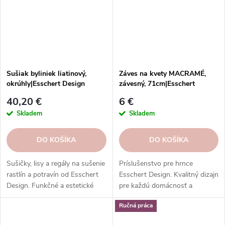
Sušiak byliniek liatinový,
Záves na kvety MACRAMÉ,
okrúhly|Esschert Design
závesný, 71cm|Esschert
Design
40,20 €
6 €
Skladem
Skladem
DO KOŠÍKA
DO KOŠÍKA
Sušičky, lisy a regály na sušenie
Príslušenstvo pre hrnce
rastlín a potravín od Esschert
Esschert Design. Kvalitný dizajn
Design. Funkčné a estetické
pre každú domácnosť a
výrobky z kvalitných materiálov.
záhradu.
Ručná práca