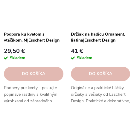
podstavec Artevasi: 60 cm * 59
x 14,1 x 17 cm
Podpora ku kvetom s
Držiak na hadicu Ornament,
vtáčikom, M|Esschert Design
liatina|Esschert Design
29,50 €
41 €
Skladem
Skladem
DO KOŠÍKA
DO KOŠÍKA
Podpery pre kvety - pestujte
Originálne a praktické háčiky,
popínavé rastliny s kvalitnými
držiaky a vešiaky od Esschert
výrobkami od záhradného
Design. Praktické a dekoratívne,
špecialistu Esschert Design.
vyrobené z rôznych materiálov,
tvarov a motívov.