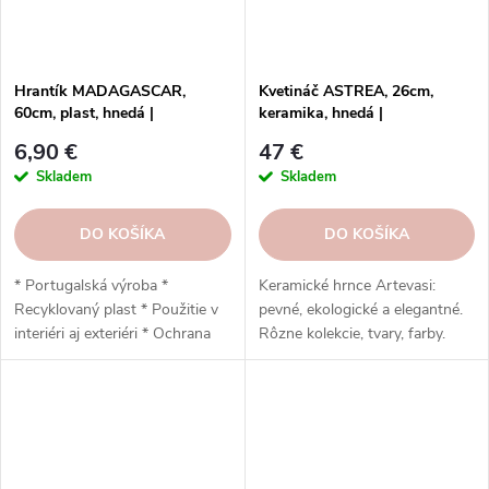
Hrantík MADAGASCAR,
Kvetináč ASTREA, 26cm,
60cm, plast, hnedá |
keramika, hnedá |
TERRACOTTA | Artevasi
TERRACOTTA | Artevasi
6,90 €
47 €
Skladem
Skladem
DO KOŠÍKA
DO KOŠÍKA
* Portugalská výroba *
Keramické hrnce Artevasi:
Recyklovaný plast * Použitie v
pevné, ekologické a elegantné.
interiéri aj exteriéri * Ochrana
Rôzne kolekcie, tvary, farby.
proti UV žiareniu * Odolný voči
Objednajte si ešte dnes.
mrazu * Jednoduchá inštalácia *
Vysoko odolný * Nízka
hmotnosť, stabilizačný prvok *
Vypúšťací otvor * Dýchacie
otvory * Odporúčaný