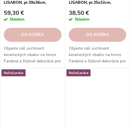
LISABON, pr.39x36cm,
LISABON, pr.35x32cm,
kamel|CAMEL
kamel|CAMEL
59,30 €
38,50 €
Skladem
Skladem
DO KOŠÍKA
DO KOŠÍKA
Objavte náš sortiment
Objavte náš sortiment
keramických obalov na hrnce.
keramických obalov na hrnce.
Farebné a štýlové dekorácie pre
Farebné a štýlové dekorácie pre
vaše rastliny. Objednajte si ešte
vaše rastliny. Objednajte si ešte
Ručná práca
Ručná práca
dnes.
dnes.