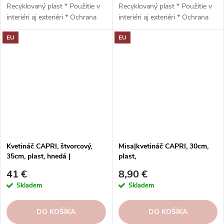
Recyklovaný plast * Použitie v
Recyklovaný plast * Použitie v
interiéri aj exteriéri * Ochrana
interiéri aj exteriéri * Ochrana
proti UV žiareniu * Odolný voči
proti UV žiareniu * Odolný voči
EU
EU
mrazu * Jednoduchá inštalácia *
mrazu * Jednoduchá inštalácia,
Vysoká odolnosť * Nízka
preddierkovaný otvor * Vysoko
hmotnosť * Vypúšťací otvor *
odolný * Nízka hmotnosť *
Odporúčaný podstavec
Odvodňovací blok *
Artevasi: 60 cm * 60 x 35 x 35
Odporúčaná plocha Artevasi:
cm
35 cm * 30 x 50 x 30 cm
Kvetináč CAPRI, štvorcový,
Misa|kvetináč CAPRI, 30cm,
35cm, plast, hnedá |
plast,
TERRACOTTA | Artevasi
hnedá|TERRACOTTA|Artevasi
41 €
8,90 €
Skladem
Skladem
DO KOŠÍKA
DO KOŠÍKA