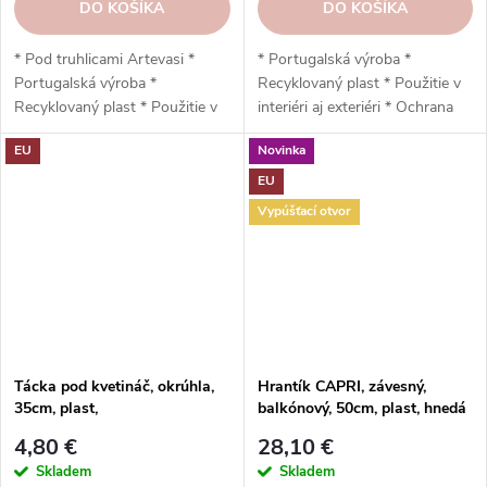
DO KOŠÍKA
DO KOŠÍKA
* Pod truhlicami Artevasi *
* Portugalská výroba *
Portugalská výroba *
Recyklovaný plast * Použitie v
Recyklovaný plast * Použitie v
interiéri aj exteriéri * Ochrana
interiéri aj exteriéri * Ochrana
proti UV žiareniu * Odolný voči
EU
Novinka
proti UV žiareniu * Odolnosť
mrazu * Jednoduchá inštalácia *
voči mrazu * Jednoduchá
Vysoko odolný stabilizačný
EU
inštalácia * Vysoko odolný *
prvok * Nízka hmotnosť *
Vypúšťací otvor
47,7 x 2,4 x 16,9 cm
Vypúšťací otvor * Odporúčaný
podstavec Artevasi: 50 cm *
49,9 x 18,1 x 20 cm
Tácka pod kvetináč, okrúhla,
Hrantík CAPRI, závesný,
35cm, plast,
balkónový, 50cm, plast, hnedá
hnedá|TERRACOTTA|Artevasi
| TERRACOTTA | Artevasi
4,80 €
28,10 €
Skladem
Skladem