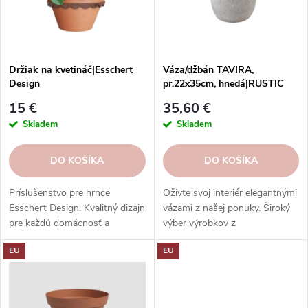
p
r
r
o
o
d
d
u
Držiak na kvetináč|Esschert
Váza/džbán TAVIRA,
u
Design
pr.22x35cm, hnedá|RUSTIC
k
TAUPE
k
t
15 €
35,60 €
t
o
Skladem
Skladem
o
v
v
DO KOŠÍKA
DO KOŠÍKA
Príslušenstvo pre hrnce
Oživte svoj interiér elegantnými
Esschert Design. Kvalitný dizajn
vázami z našej ponuky. Široký
pre každú domácnosť a
výber výrobkov z
záhradu.
recyklovaného skla. Rôzne
EU
EU
veľkosti, tvary a motívy.
Objednajte si z našej ponuky tú
najlepšiu vázu pre váš domov.