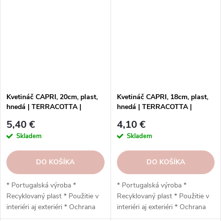
Vysoká odolnosť * Nízka
Vysoká odolnosť * Nízka
hmotnosť * Vypúšťací otvor *
hmotnosť * Vypúšťací otvor *
Odporúčaný podstavec
Odporúčaný podstavec
Artevasi: 26 cm * 30 x 27 x 30
Artevasi: 22 cm * 25 x 21,5 x
cm
25 cm
Kvetináč CAPRI, 20cm, plast,
Kvetináč CAPRI, 18cm, plast,
hnedá | TERRACOTTA |
hnedá | TERRACOTTA |
Artevasi
Artevasi
5,40 €
4,10 €
Skladem
Skladem
DO KOŠÍKA
DO KOŠÍKA
* Portugalská výroba *
* Portugalská výroba *
Recyklovaný plast * Použitie v
Recyklovaný plast * Použitie v
interiéri aj exteriéri * Ochrana
interiéri aj exteriéri * Ochrana
proti UV žiareniu * Odolný voči
proti UV žiareniu * Odolný voči