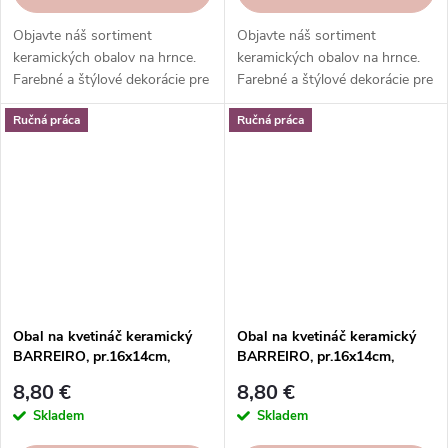
Objavte náš sortiment
Objavte náš sortiment
keramických obalov na hrnce.
keramických obalov na hrnce.
Farebné a štýlové dekorácie pre
Farebné a štýlové dekorácie pre
vaše rastliny. Objednajte si ešte
vaše rastliny. Objednajte si ešte
Ručná práca
Ručná práca
dnes.
dnes.
Obal na kvetináč keramický
Obal na kvetináč keramický
BARREIRO, pr.16x14cm,
BARREIRO, pr.16x14cm,
hnedá | COSMIC BROWN
hnedá|BROWN FOG
8,80 €
8,80 €
Skladem
Skladem