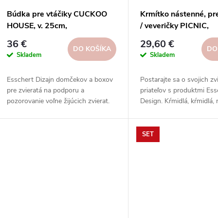
Búdka pre vtáčiky CUCKOO
Krmítko nástenné, pre
HOUSE, v. 25cm,
/ veveričky PICNIC,
hnedá|Esschert Design
18cm|Esschert Desig
36 €
29,60 €
DO KOŠÍKA
DO
Skladem
Skladem
Esschert Dizajn domčekov a boxov
Postarajte sa o svojich zv
pre zvieratá na podporu a
priateľov s produktmi Ess
pozorovanie voľne žijúcich zvierat.
Design. Kŕmidlá, kŕmidlá,
Odolné materiály, rôzne tvary,
a ďalšie výrobky z ekolog
veľkosti a vzory.
materiálov v rôznych štýl
motívoch.
SET