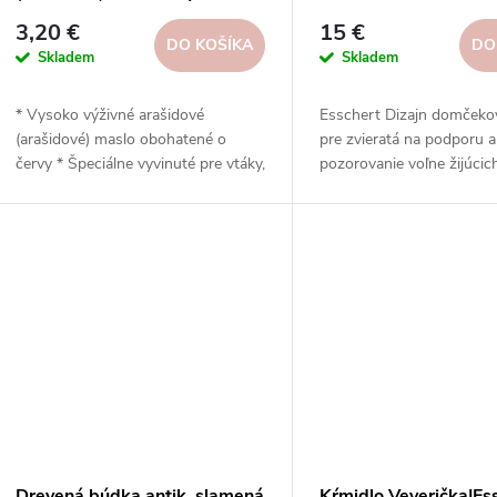
Design
obyčajný|Esschert De
3,20 €
15 €
DO KOŠÍKA
DO
Skladem
Skladem
* Vysoko výživné arašidové
Esschert Dizajn domčeko
(arašidové) maslo obohatené o
pre zvieratá na podporu a
červy * Špeciálne vyvinuté pre vtáky,
pozorovanie voľne žijúcich
bez pridanej soli * Pochúťka bohatá
Odolné materiály, rôzne tv
na energiu a bielkoviny * Ideálne do
veľkosti a vzory.
chladného počasia * Kompaktný
dizajn v sklenenej nádobe
Drevená búdka antik, slamená
Kŕmidlo Veverička|Es