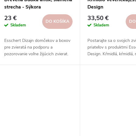
strecha - Sýkora
Design
koňadra|Esschert Design
23 €
33,50 €
DO KOŠÍKA
DO
Skladem
Skladem
Esschert Dizajn domčekov a boxov
Postarajte sa o svojich zv
pre zvieratá na podporu a
priateľov s produktmi Ess
pozorovanie voľne žijúcich zvierat.
Design. Kŕmidlá, kŕmidlá,
Odolné materiály, rôzne tvary,
a ďalšie výrobky z ekolog
veľkosti a vzory.
materiálov v rôznych štýl
motívoch.