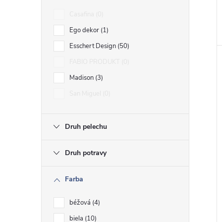
Casafina
0
Ego dekor
1
Esschert Design
50
FABIO PRODUKT
0
Madison
3
San Miguel
0
Druh pelechu
Druh potravy
Farba
béžová
4
biela
10