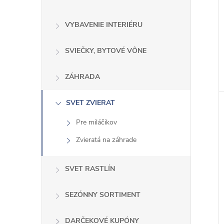
e
s
VYBAVENIE INTERIÉRU
k
o
SVIEČKY, BYTOVÉ VÔNE
č
ZÁHRADA
i
ť
SVET ZVIERAT
k
a
Pre miláčikov
t
Zvieratá na záhrade
e
g
SVET RASTLÍN
ó
r
SEZÓNNY SORTIMENT
i
e
DARČEKOVÉ KUPÓNY