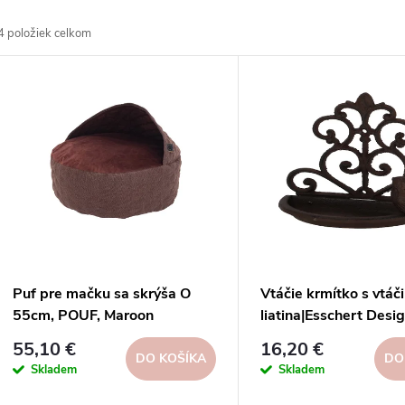
a
4
položiek celkom
d
V
e
ý
n
p
e
s
p
p
Puf pre mačku sa skrýša O
Vtáčie krmítko s vtáč
r
55cm, POUF, Maroon
liatina|Esschert Desi
r
55,10 €
16,20 €
o
DO KOŠÍKA
DO
Skladem
Skladem
o