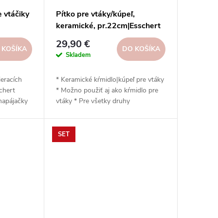
 vtáčiky
Pítko pre vtáky/kúpeľ,
keramické, pr.22cm|Esschert
n
Design
29,90 €
 KOŠÍKA
DO KOŠÍKA
Skladem
ieracích
* Keramické kŕmidlo|kúpeľ pre vtáky
chert
* Možno použiť aj ako kŕmidlo pre
 napájačky
vtáky * Pre všetky druhy
ických
záhradného vtáctva * Priemer cca
och a
22 cm * Pravidelne vymieňajte vodu
a udržiavajte kŕmidlo pre vtáky čisté
SET