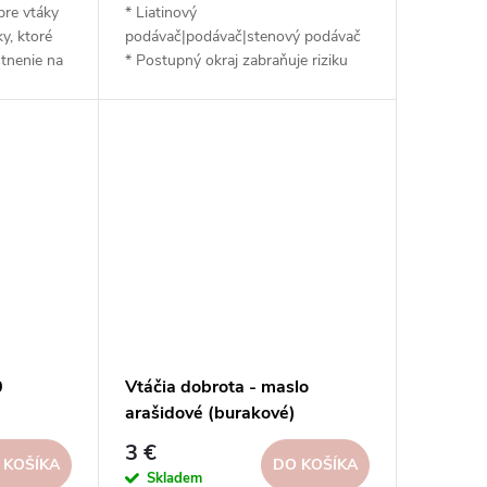
pre vtáky
* Liatinový
y, ktoré
podávač|podávač|stenový podávač
stnenie na
* Postupný okraj zabraňuje riziku
 Nástenné
utopenia opeľovačov v kŕmidle * Na
riziko
stene domu alebo na plote * Takto
vtáky *
umiestnené napájadlo zabraňuje
 čistiť
riziku, že mačka chytí kúpajúce sa
vtáky * Nezabúdajte na pravidelné
čistenie napájačky a výmenu vody
0
Vtáčia dobrota - maslo
arašidové (burakové)
|Esschert Design
3 €
 KOŠÍKA
DO KOŠÍKA
Skladem