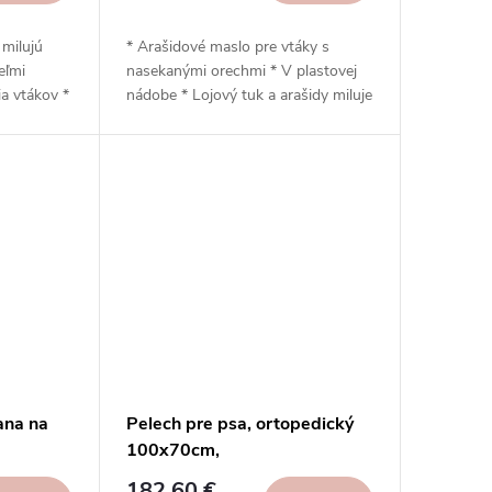
 milujú
* Arašidové maslo pre vtáky s
eľmi
nasekanými orechmi * V plastovej
a vtákov *
nádobe * Lojový tuk a arašidy miluje
a konár
drvivá väčšina vtákov, ktoré lietajú
zo sieťky
do záhrad * Miska z recyklovaného
idla pre
plastu sa dá ľahko vložiť do
šom e-
špeciálnych kŕmidiel z našej ponuky
alebo môžete tuk vybrať a vložiť ho
ať a
do akéhokoľvek kŕmidla * Vhodné
na celoročné kŕmenie
ana na
Pelech pre psa, ortopedický
100x70cm,
ison
hnedosivá|Taupe|Madison
182,60 €