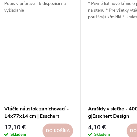
d
Popis v príprave - k dispozícii na
* Pevné liatinové kŕmidlo 
d
vyžiadanie
na stenu * Pre všetky vták
u
používajú kŕmidlá * Umie
u
stenu domu alebo plot *
k
kŕmidlo pre vtáky znižuje 
k
útoku mačiek na kŕmiace 
Nezabudnite ho pravidelne
t
t
o
o
v
v
Vtáčie náustok zapichovací -
Arašidy v sieťke - 40
14x77x14 cm | Esschert
g|Esschert Design
Design
12,10 €
4,10 €
DO KOŠÍKA
DO
Skladem
Skladem