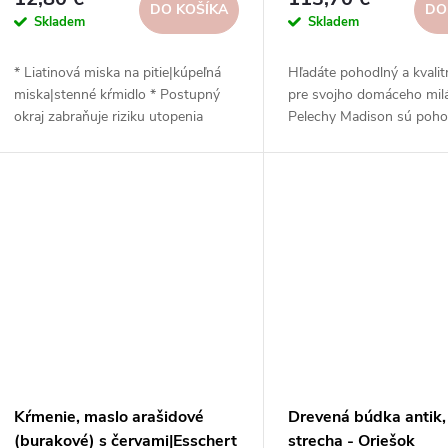
DO KOŠÍKA
DO
Skladem
Skladem
* Liatinová miska na pitie|kúpeľná
Hľadáte pohodlný a kvalit
miska|stenné kŕmidlo * Postupný
pre svojho domáceho mil
okraj zabraňuje riziku utopenia
Pelechy Madison sú poho
opeľovačov v kŕmidle * Na stene
praktické, estetické a ekol
domu alebo na plote * Tým sa
Prezrite si náš sortiment 
zabráni riziku, že sa kúpajúce sa
objednajte si ho ešte dnes
vtáky zachytia o mačku *
Nezabudnite na pravidelné čistenie
Kŕmenie, maslo arašidové
Drevená búdka antik
(burakové) s červami|Esschert
strecha - Oriešok