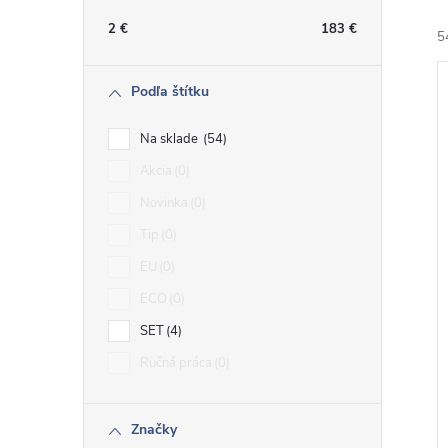
n
2
€
183
€
5
ý
Podľa štítku
p
Na sklade
54
a
Akcia
0
i
Novinka
0
n
i
Tip
0
e
EU
0
ECO
0
l
SET
4
Ručná práca
0
Značky