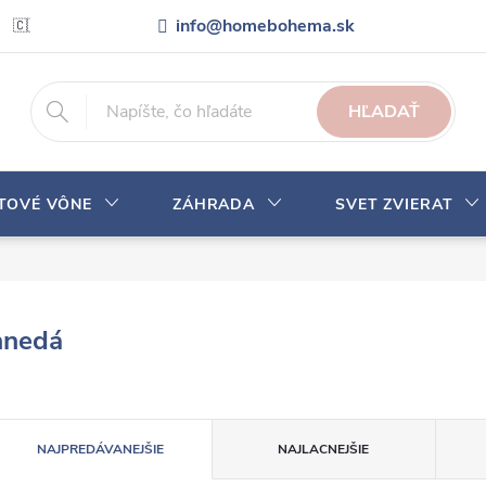
info@homebohema.sk
🇨🇿 Pro zákazníky z České republiky
Veľkoobchodná spolupráca
HĽADAŤ
YTOVÉ VÔNE
ZÁHRADA
SVET ZVIERAT
hnedá
R
NAJPREDÁVANEJŠIE
NAJLACNEJŠIE