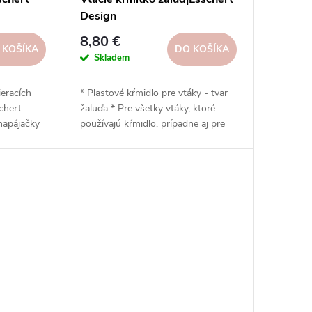
Design
8,80 €
 KOŠÍKA
DO KOŠÍKA
Skladem
ieracích
* Plastové kŕmidlo pre vtáky - tvar
chert
žaluďa * Pre všetky vtáky, ktoré
 napájačky
používajú kŕmidlo, prípadne aj pre
ických
veveričky * Vyrobené z pevného PP
och a
a PVC * Umiestnite kŕmidlo na
konár stromu v tichšej časti záhrady
* Nezabudnite kŕmidlo pravidelne
čistiť