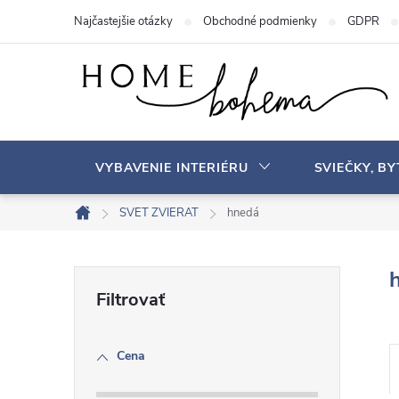
P
Najčastejšie otázky
Obchodné podmienky
GDPR
r
e
j
s
ť
n
VYBAVENIE INTERIÉRU
SVIEČKY, B
a
o
SVET ZVIERAT
hnedá
D
b
o
s
m
B
a
o
v
h
o
Cena
č