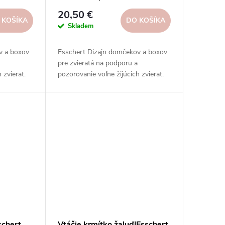
sign
modrinka|Esschert Design
20,50 €
 KOŠÍKA
DO KOŠÍKA
Skladem
v a boxov
Esschert Dizajn domčekov a boxov
pre zvieratá na podporu a
 zvierat.
pozorovanie voľne žijúcich zvierat.
ary,
Odolné materiály, rôzne tvary,
veľkosti a vzory.
schert
Vtáčie krmítko žaluď|Esschert