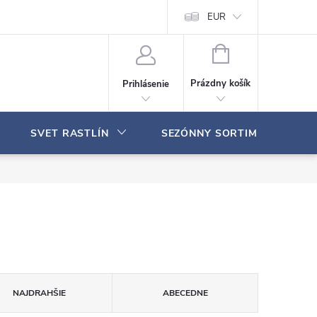
Moja objednávka
EUR
N
Á
Prázdny košík
Prihlásenie
K
U
P
SVET RASTLÍN
SEZÓNNY SORTIMENT
N
Ý
K
O
Š
Í
K
NAJDRAHŠIE
ABECEDNE