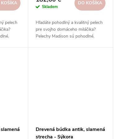
 KOŠÍKA
DO KOŠÍKA
Skladem
ný pelech
Hľadáte pohodlný a kvalitný pelech
áčika?
pre svojho domáceho miláčika?
dlné,
Pelechy Madison sú pohodlné,
ogické.
praktické, estetické a ekologické.
a
Prezrite si náš sortiment a
.
objednajte si ho ešte dnes.
, slamená
Drevená búdka antik, slamená
strecha - Sýkora