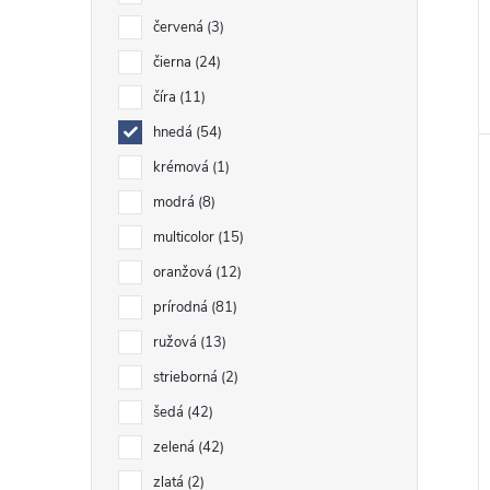
červená
3
čierna
24
číra
11
hnedá
54
krémová
1
modrá
8
multicolor
15
oranžová
12
prírodná
81
ružová
13
strieborná
2
šedá
42
zelená
42
zlatá
2