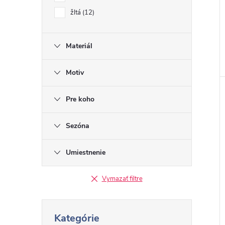
žltá
12
Materiál
Motiv
Pre koho
Sezóna
Umiestnenie
Vymazať filtre
P
Kategórie
r