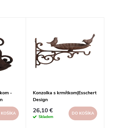
ikom -
Konzolka s krmítkom|Esschert
gn
Design
26,10 €
 KOŠÍKA
DO KOŠÍKA
Skladem