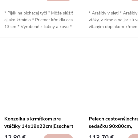
* Piják na pichacej tyči * Môže slúžiť
* Arašidy v sieti * Arašidy
aj ako kŕmidlo * Priemer kŕmidla cca
vtáky, v zime a na jar sú v
13 cm * Vyrobené z liatiny a kovu *
vítaným doplnkom kŕmeni
Prút sa dá ľahko zapichnúť do trávy
Arašidy môžete zavesiť n
* Nezabudnite napájačku pravidelne
alebo háčik, prípadne ich 
čistiť a meniť vodu
nasypať do vhodného kŕm
vtáky, ktoré nájdete v na
shope * Po vyprázdnení
nezabudnite sieťku odobr
recyklovať
Konzolka s krmítkom pre
Pelech cestovný|ochr
vtáčiky 14x19x22cm|Esschert
sedačku 90x80cm,
Design
hnedosivá|Taupe|Mad
12,80 €
113,70 €