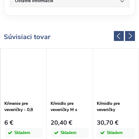
Ostatné informácie
Súvisiaci tovar
Kŕmenie pre
Kŕmidlo pre
Kŕmidlo pre
veveričky - 0,8
veveričky M s
veveričky
kg|Esschert Design
otvormi|Esschert
Double|Esschert
6 €
20,40 €
30,70 €
Design
Design
Skladem
Skladem
Skladem