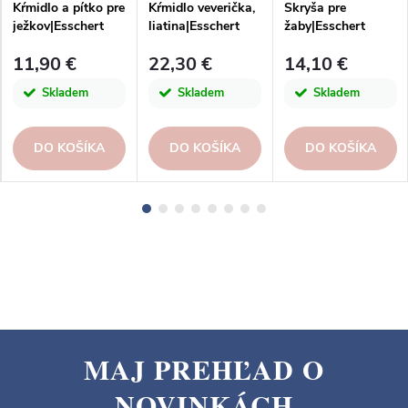
Kŕmidlo a pítko pre
Kŕmidlo veverička,
Skryša pre
ježkov|Esschert
liatina|Esschert
žaby|Esschert
Design
Design
Design
11,90 €
22,30 €
14,10 €
Skladem
Skladem
Skladem
DO KOŠÍKA
DO KOŠÍKA
DO KOŠÍKA
MAJ PREHĽAD O
Z
NOVINKÁCH