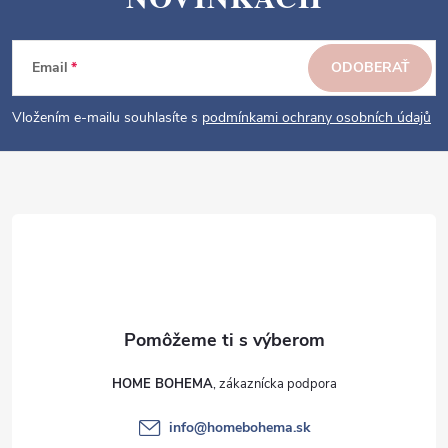
á
p
ä
Email
ODOBERAŤ
t
i
Vložením e-mailu souhlasíte s
podmínkami ochrany osobních údajů
e
HOME BOHEMA
info
@
homebohema.sk