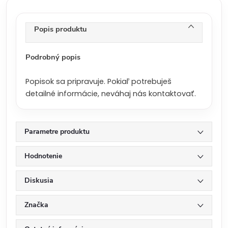
c
e
n
Popis produktu
a
:
Podrobný popis
Popisok sa pripravuje. Pokiaľ potrebuješ
detailné informácie, neváhaj nás kontaktovať.
Parametre produktu
Hodnotenie
Diskusia
Značka