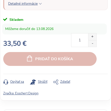
Detailné informácie
Skladem
13.08.2026
33,50 €
J
e
PRIDAŤ DO KOŠÍKA
d
n
o
t
Opýtať sa
Strážiť
Zdieľať
k
o
Značka:
Esschert Design
v
á