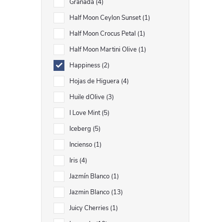
Granada
4
Half Moon Ceylon Sunset
1
Half Moon Crocus Petal
1
Half Moon Martini Olive
1
Happiness
2
Hojas de Higuera
4
Huile dOlive
3
I Love Mint
5
Iceberg
5
Incienso
1
Iris
4
Jazmín Blanco
1
Jazmin Blanco
13
Juicy Cherries
1