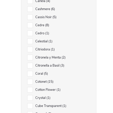
Canela
4
Cashmere
6
Cassis Noir
5
Cedre
8
r
Cedro
1
Celestial
1
Citriodora
1
Citronela y Menta
2
Citronella a Basil
3
Coral
5
Cotonet
15
Cotton Flower
1
i
Crystal
1
Cube Transparent
1