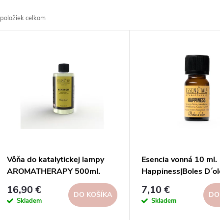
a
položiek celkom
d
V
e
ý
n
p
e
s
p
p
Vôňa do katalytickej lampy
Esencia vonná 10 ml.
r
AROMATHERAPY 500ml.
Happiness|Boles D´ol
r
Happiness|Boles D´olor
16,90 €
7,10 €
o
DO KOŠÍKA
DO
Skladem
Skladem
o