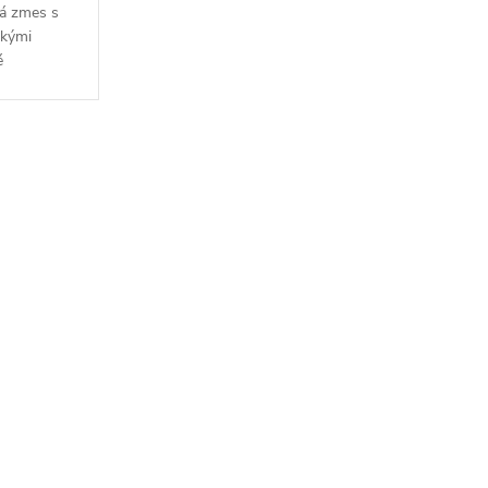
vá zmes s
dkými
é
o
a
ml,
ných látok
, len čisté
á ponuka
 z radu
'olor -...