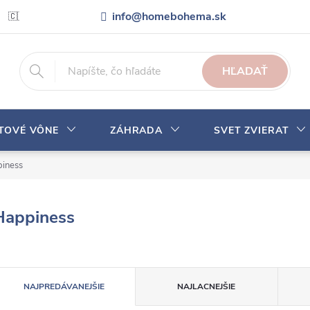
info@homebohema.sk
🇨🇿 Pro zákazníky z České republiky
Veľkoobchodná spolupráca
HĽADAŤ
YTOVÉ VÔNE
ZÁHRADA
SVET ZVIERAT
iness
Happiness
R
NAJPREDÁVANEJŠIE
NAJLACNEJŠIE