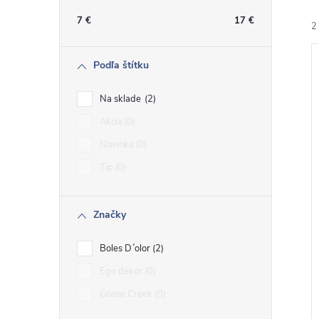
n
7
€
17
€
2
ý
Podľa štítku
p
Na sklade
2
a
Akcia
0
i
Novinka
0
n
i
Tip
0
e
Značky
l
Boles D´olor
2
Ego dekor
0
Goose Creek
0