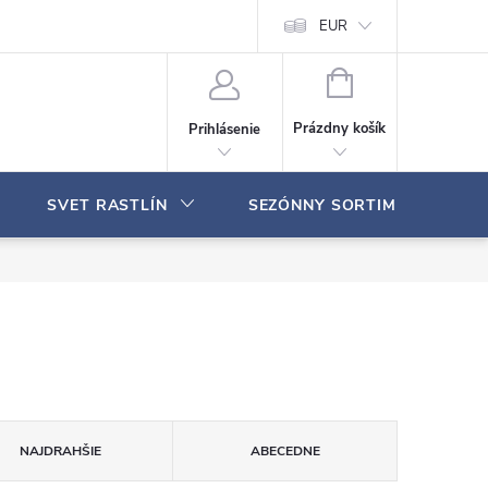
Moja objednávka
EUR
N
Á
Prázdny košík
Prihlásenie
K
U
P
SVET RASTLÍN
SEZÓNNY SORTIMENT
N
Ý
K
O
Š
Í
K
NAJDRAHŠIE
ABECEDNE