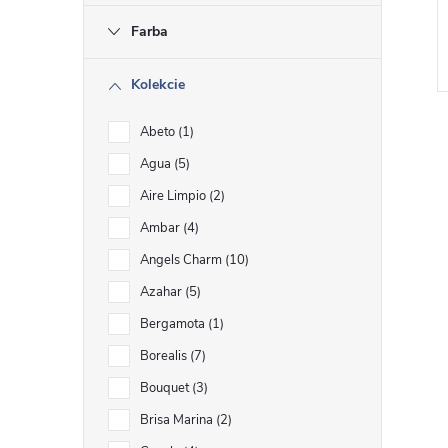
Farba
Kolekcie
Abeto
1
Agua
5
Aire Limpio
2
Ambar
4
l
Angels Charm
10
Azahar
5
Bergamota
1
Borealis
7
Bouquet
3
Brisa Marina
2
i