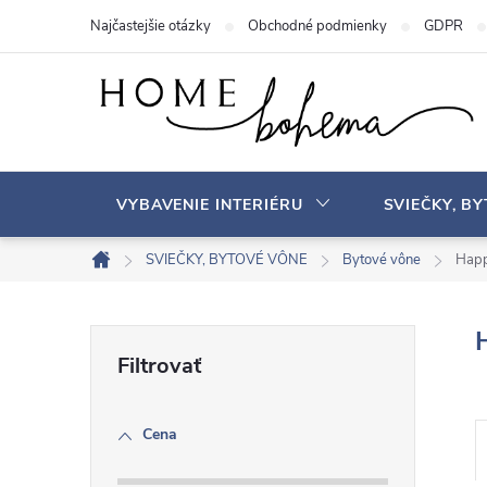
P
Najčastejšie otázky
Obchodné podmienky
GDPR
r
e
j
s
ť
n
VYBAVENIE INTERIÉRU
SVIEČKY, B
a
o
SVIEČKY, BYTOVÉ VÔNE
Bytové vône
Happ
D
b
o
s
m
B
a
o
v
h
o
Cena
č